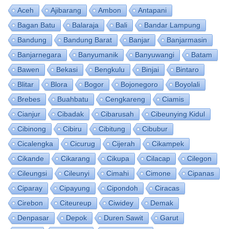
Aceh
Ajibarang
Ambon
Antapani
Bagan Batu
Balaraja
Bali
Bandar Lampung
Bandung
Bandung Barat
Banjar
Banjarmasin
Banjarnegara
Banyumanik
Banyuwangi
Batam
Bawen
Bekasi
Bengkulu
Binjai
Bintaro
Blitar
Blora
Bogor
Bojonegoro
Boyolali
Brebes
Buahbatu
Cengkareng
Ciamis
Cianjur
Cibadak
Cibarusah
Cibeunying Kidul
Cibinong
Cibiru
Cibitung
Cibubur
Cicalengka
Cicurug
Cijerah
Cikampek
Cikande
Cikarang
Cikupa
Cilacap
Cilegon
Cileungsi
Cileunyi
Cimahi
Cimone
Cipanas
Ciparay
Cipayung
Cipondoh
Ciracas
Cirebon
Citeureup
Ciwidey
Demak
Denpasar
Depok
Duren Sawit
Garut