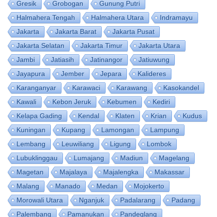
Gresik
Grobogan
Gunung Putri
Halmahera Tengah
Halmahera Utara
Indramayu
Jakarta
Jakarta Barat
Jakarta Pusat
Jakarta Selatan
Jakarta Timur
Jakarta Utara
Jambi
Jatiasih
Jatinangor
Jatiuwung
Jayapura
Jember
Jepara
Kalideres
Karanganyar
Karawaci
Karawang
Kasokandel
Kawali
Kebon Jeruk
Kebumen
Kediri
Kelapa Gading
Kendal
Klaten
Krian
Kudus
Kuningan
Kupang
Lamongan
Lampung
Lembang
Leuwiliang
Ligung
Lombok
Lubuklinggau
Lumajang
Madiun
Magelang
Magetan
Majalaya
Majalengka
Makassar
Malang
Manado
Medan
Mojokerto
Morowali Utara
Nganjuk
Padalarang
Padang
Palembang
Pamanukan
Pandeglang