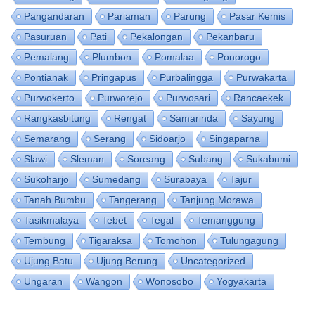
Pangandaran
Pariaman
Parung
Pasar Kemis
Pasuruan
Pati
Pekalongan
Pekanbaru
Pemalang
Plumbon
Pomalaa
Ponorogo
Pontianak
Pringapus
Purbalingga
Purwakarta
Purwokerto
Purworejo
Purwosari
Rancaekek
Rangkasbitung
Rengat
Samarinda
Sayung
Semarang
Serang
Sidoarjo
Singaparna
Slawi
Sleman
Soreang
Subang
Sukabumi
Sukoharjo
Sumedang
Surabaya
Tajur
Tanah Bumbu
Tangerang
Tanjung Morawa
Tasikmalaya
Tebet
Tegal
Temanggung
Tembung
Tigaraksa
Tomohon
Tulungagung
Ujung Batu
Ujung Berung
Uncategorized
Ungaran
Wangon
Wonosobo
Yogyakarta