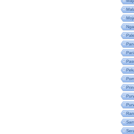
Maj
Mal
Moj
Nga
Pal
Pan
Par
Pas
Pek
Pom
Pri
Pur
Pur
Ran
Sam
Ser