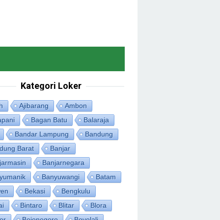
Kategori Loker
h
Ajibarang
Ambon
apani
Bagan Batu
Balaraja
Bandar Lampung
Bandung
dung Barat
Banjar
jarmasin
Banjarnegara
yumanik
Banyuwangi
Batam
en
Bekasi
Bengkulu
ai
Bintaro
Blitar
Blora
or
Bojonegoro
Boyolali