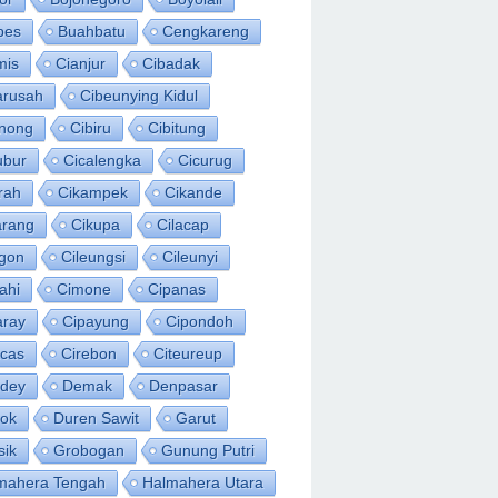
bes
Buahbatu
Cengkareng
mis
Cianjur
Cibadak
arusah
Cibeunying Kidul
inong
Cibiru
Cibitung
ubur
Cicalengka
Cicurug
rah
Cikampek
Cikande
arang
Cikupa
Cilacap
egon
Cileungsi
Cileunyi
ahi
Cimone
Cipanas
aray
Cipayung
Cipondoh
acas
Cirebon
Citeureup
idey
Demak
Denpasar
ok
Duren Sawit
Garut
sik
Grobogan
Gunung Putri
mahera Tengah
Halmahera Utara