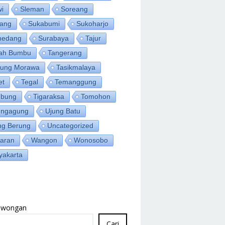
wi
Sleman
Soreang
ang
Sukabumi
Sukoharjo
medang
Surabaya
Tajur
ah Bumbu
Tangerang
jung Morawa
Tasikmalaya
et
Tegal
Temanggung
bung
Tigaraksa
Tomohon
ungagung
Ujung Batu
ng Berung
Uncategorized
aran
Wangon
Wonosobo
yakarta
Lowongan
Cari