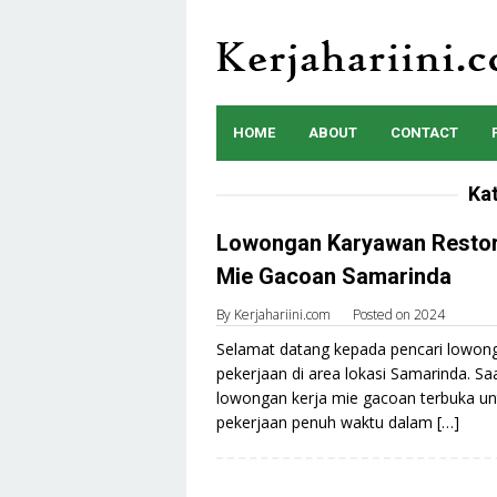
Skip
to
content
HOME
ABOUT
CONTACT
Ka
Lowongan Karyawan Resto
Mie Gacoan Samarinda
By
Kerjahariini.com
Posted on
2024
Selamat datang kepada pencari lowon
pekerjaan di area lokasi Samarinda. Saa
lowongan kerja mie gacoan terbuka un
pekerjaan penuh waktu dalam […]