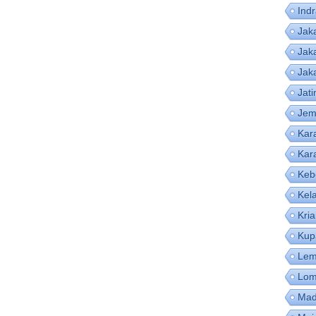
Ind
Jak
Jak
Jak
Jat
Jem
Kar
Kar
Keb
Kel
Kri
Kup
Lem
Lom
Mad