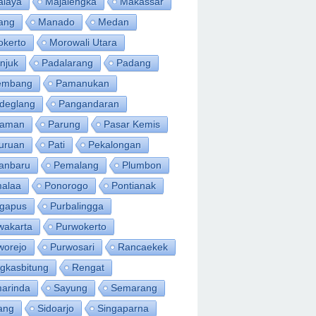
alaya
Majalengka
Makassar
ang
Manado
Medan
okerto
Morowali Utara
njuk
Padalarang
Padang
embang
Pamanukan
deglang
Pangandaran
iaman
Parung
Pasar Kemis
uruan
Pati
Pekalongan
anbaru
Pemalang
Plumbon
alaa
Ponorogo
Pontianak
ngapus
Purbalingga
wakarta
Purwokerto
worejo
Purwosari
Rancaekek
gkasbitung
Rengat
arinda
Sayung
Semarang
ang
Sidoarjo
Singaparna