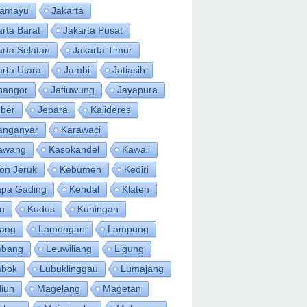
ramayu
Jakarta
arta Barat
Jakarta Pusat
arta Selatan
Jakarta Timur
arta Utara
Jambi
Jatiasih
inangor
Jatiuwung
Jayapura
ber
Jepara
Kalideres
anganyar
Karawaci
awang
Kasokandel
Kawali
on Jeruk
Kebumen
Kediri
apa Gading
Kendal
Klaten
an
Kudus
Kuningan
ang
Lamongan
Lampung
bang
Leuwiliang
Ligung
bok
Lubuklinggau
Lumajang
iun
Magelang
Magetan