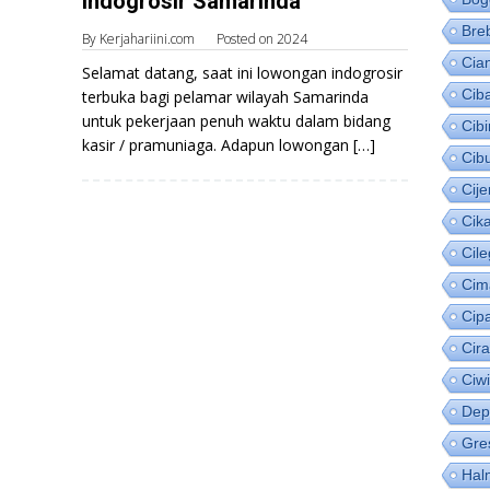
Indogrosir Samarinda
Bre
By
Kerjahariini.com
Posted on
2024
Cia
Selamat datang, saat ini lowongan indogrosir
Cib
terbuka bagi pelamar wilayah Samarinda
untuk pekerjaan penuh waktu dalam bidang
Cib
kasir / pramuniaga. Adapun lowongan […]
Cib
Cije
Cik
Cil
Cim
Cip
Cir
Ciw
Dep
Gre
Hal