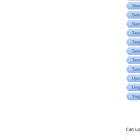
Sla
Sub
Su
Tan
Tan
Teb
Tem
Tul
Uju
Ung
Yog
Cari 