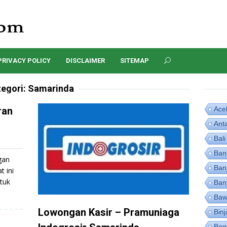
PRIVACY POLICY
DISCLAIMER
SITEMAP
tegori:
Samarinda
ran
Ace
Ant
Bali
Ban
gan
Ban
t ini
tuk
Ban
Baw
Lowongan Kasir – Pramuniaga
Binj
Bog