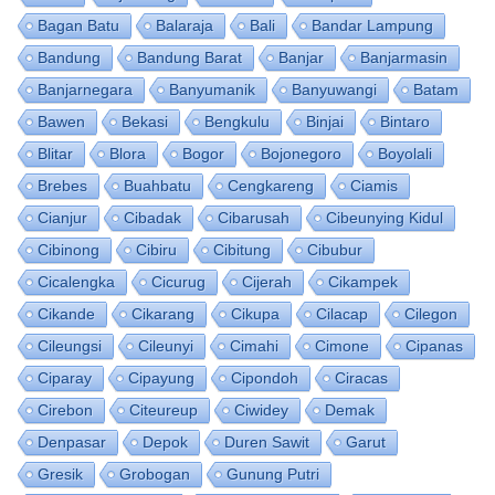
Bagan Batu
Balaraja
Bali
Bandar Lampung
Bandung
Bandung Barat
Banjar
Banjarmasin
Banjarnegara
Banyumanik
Banyuwangi
Batam
Bawen
Bekasi
Bengkulu
Binjai
Bintaro
Blitar
Blora
Bogor
Bojonegoro
Boyolali
Brebes
Buahbatu
Cengkareng
Ciamis
Cianjur
Cibadak
Cibarusah
Cibeunying Kidul
Cibinong
Cibiru
Cibitung
Cibubur
Cicalengka
Cicurug
Cijerah
Cikampek
Cikande
Cikarang
Cikupa
Cilacap
Cilegon
Cileungsi
Cileunyi
Cimahi
Cimone
Cipanas
Ciparay
Cipayung
Cipondoh
Ciracas
Cirebon
Citeureup
Ciwidey
Demak
Denpasar
Depok
Duren Sawit
Garut
Gresik
Grobogan
Gunung Putri