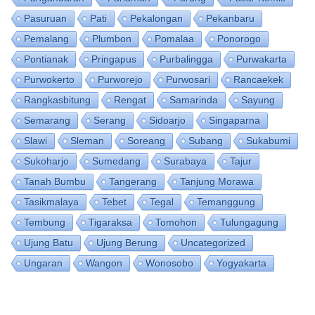
Pasuruan
Pati
Pekalongan
Pekanbaru
Pemalang
Plumbon
Pomalaa
Ponorogo
Pontianak
Pringapus
Purbalingga
Purwakarta
Purwokerto
Purworejo
Purwosari
Rancaekek
Rangkasbitung
Rengat
Samarinda
Sayung
Semarang
Serang
Sidoarjo
Singaparna
Slawi
Sleman
Soreang
Subang
Sukabumi
Sukoharjo
Sumedang
Surabaya
Tajur
Tanah Bumbu
Tangerang
Tanjung Morawa
Tasikmalaya
Tebet
Tegal
Temanggung
Tembung
Tigaraksa
Tomohon
Tulungagung
Ujung Batu
Ujung Berung
Uncategorized
Ungaran
Wangon
Wonosobo
Yogyakarta