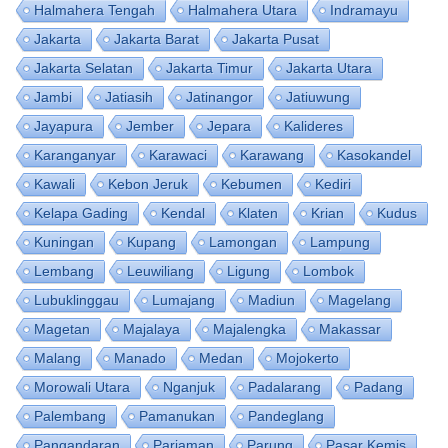
Halmahera Tengah
Halmahera Utara
Indramayu
Jakarta
Jakarta Barat
Jakarta Pusat
Jakarta Selatan
Jakarta Timur
Jakarta Utara
Jambi
Jatiasih
Jatinangor
Jatiuwung
Jayapura
Jember
Jepara
Kalideres
Karanganyar
Karawaci
Karawang
Kasokandel
Kawali
Kebon Jeruk
Kebumen
Kediri
Kelapa Gading
Kendal
Klaten
Krian
Kudus
Kuningan
Kupang
Lamongan
Lampung
Lembang
Leuwiliang
Ligung
Lombok
Lubuklinggau
Lumajang
Madiun
Magelang
Magetan
Majalaya
Majalengka
Makassar
Malang
Manado
Medan
Mojokerto
Morowali Utara
Nganjuk
Padalarang
Padang
Palembang
Pamanukan
Pandeglang
Pangandaran
Pariaman
Parung
Pasar Kemis