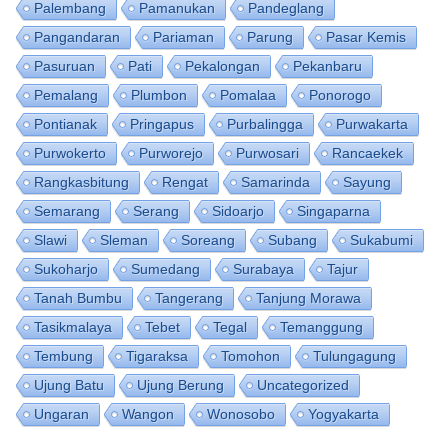
Palembang
Pamanukan
Pandeglang
Pangandaran
Pariaman
Parung
Pasar Kemis
Pasuruan
Pati
Pekalongan
Pekanbaru
Pemalang
Plumbon
Pomalaa
Ponorogo
Pontianak
Pringapus
Purbalingga
Purwakarta
Purwokerto
Purworejo
Purwosari
Rancaekek
Rangkasbitung
Rengat
Samarinda
Sayung
Semarang
Serang
Sidoarjo
Singaparna
Slawi
Sleman
Soreang
Subang
Sukabumi
Sukoharjo
Sumedang
Surabaya
Tajur
Tanah Bumbu
Tangerang
Tanjung Morawa
Tasikmalaya
Tebet
Tegal
Temanggung
Tembung
Tigaraksa
Tomohon
Tulungagung
Ujung Batu
Ujung Berung
Uncategorized
Ungaran
Wangon
Wonosobo
Yogyakarta