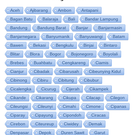
Aceh
Ajibarang
Ambon
Antapani
Bagan Batu
Balaraja
Bali
Bandar Lampung
Bandung
Bandung Barat
Banjar
Banjarmasin
Banjarnegara
Banyumanik
Banyuwangi
Batam
Bawen
Bekasi
Bengkulu
Binjai
Bintaro
Blitar
Blora
Bogor
Bojonegoro
Boyolali
Brebes
Buahbatu
Cengkareng
Ciamis
Cianjur
Cibadak
Cibarusah
Cibeunying Kidul
Cibinong
Cibiru
Cibitung
Cibubur
Cicalengka
Cicurug
Cijerah
Cikampek
Cikande
Cikarang
Cikupa
Cilacap
Cilegon
Cileungsi
Cileunyi
Cimahi
Cimone
Cipanas
Ciparay
Cipayung
Cipondoh
Ciracas
Cirebon
Citeureup
Ciwidey
Demak
Denpasar
Depok
Duren Sawit
Garut