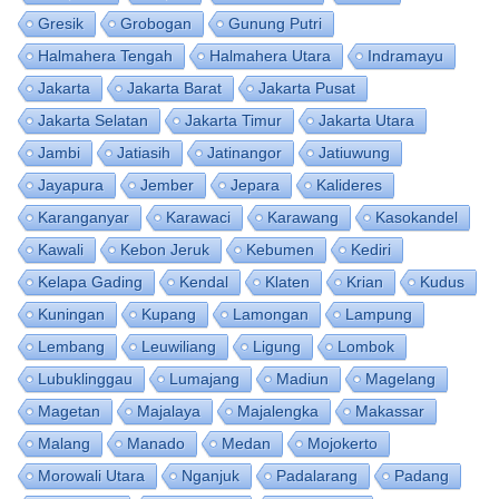
Gresik
Grobogan
Gunung Putri
Halmahera Tengah
Halmahera Utara
Indramayu
Jakarta
Jakarta Barat
Jakarta Pusat
Jakarta Selatan
Jakarta Timur
Jakarta Utara
Jambi
Jatiasih
Jatinangor
Jatiuwung
Jayapura
Jember
Jepara
Kalideres
Karanganyar
Karawaci
Karawang
Kasokandel
Kawali
Kebon Jeruk
Kebumen
Kediri
Kelapa Gading
Kendal
Klaten
Krian
Kudus
Kuningan
Kupang
Lamongan
Lampung
Lembang
Leuwiliang
Ligung
Lombok
Lubuklinggau
Lumajang
Madiun
Magelang
Magetan
Majalaya
Majalengka
Makassar
Malang
Manado
Medan
Mojokerto
Morowali Utara
Nganjuk
Padalarang
Padang