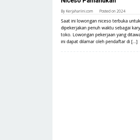
Niceso Pamanukan
By
Kerjahariini.com
Posted on
2024
Saat ini lowongan niceso terbuka untu
dipekerjakan penuh waktu sebagai ka
toko. Lowongan pekerjaan yang ditaw
ini dapat dilamar oleh pendaftar di […]