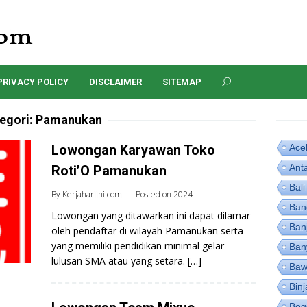
PRIVACY POLICY
DISCLAIMER
SITEMAP
egori:
Pamanukan
Lowongan Karyawan Toko
Ace
Ant
Roti’O Pamanukan
Bali
By
Kerjahariini.com
Posted on
2024
Ban
Lowongan yang ditawarkan ini dapat dilamar
Ban
oleh pendaftar di wilayah Pamanukan serta
yang memiliki pendidikan minimal gelar
Ban
lulusan SMA atau yang setara. […]
Baw
Binj
Bog