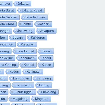
ramayu
Jakarta
arta Barat
Jakarta Pusat
arta Selatan
Jakarta Timur
arta Utara
Jambi
Jatiasih
inangor
Jatiuwung
Jayapura
ber
Jepara
Kalideres
anganyar
Karawaci
awang
Kasokandel
Kawali
on Jeruk
Kebumen
Kediri
apa Gading
Kendal
Klaten
an
Kudus
Kuningan
ang
Lamongan
Lampung
bang
Leuwiliang
Ligung
bok
Lubuklinggau
Lumajang
iun
Magelang
Magetan