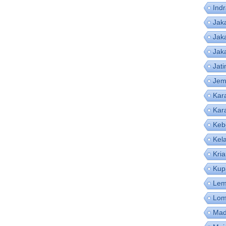
Ind
Jak
Jak
Jak
Jat
Jem
Kar
Kar
Keb
Kel
Kri
Kup
Lem
Lom
Mad