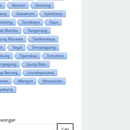
wi
Sleman
Soreang
ang
Sukabumi
Sukoharjo
medang
Surabaya
Tajur
ah Bumbu
Tangerang
jung Morawa
Tasikmalaya
et
Tegal
Temanggung
bung
Tigaraksa
Tomohon
ungagung
Ujung Batu
ng Berung
Uncategorized
aran
Wangon
Wonosobo
yakarta
Lowongan
Cari