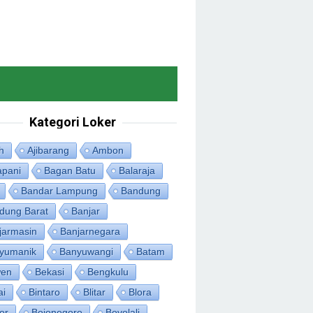
Kategori Loker
h
Ajibarang
Ambon
apani
Bagan Batu
Balaraja
Bandar Lampung
Bandung
dung Barat
Banjar
jarmasin
Banjarnegara
yumanik
Banyuwangi
Batam
en
Bekasi
Bengkulu
ai
Bintaro
Blitar
Blora
or
Bojonegoro
Boyolali