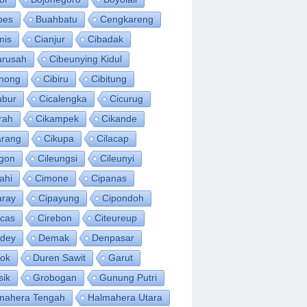
bes
Buahbatu
Cengkareng
mis
Cianjur
Cibadak
arusah
Cibeunying Kidul
inong
Cibiru
Cibitung
ubur
Cicalengka
Cicurug
rah
Cikampek
Cikande
arang
Cikupa
Cilacap
egon
Cileungsi
Cileunyi
ahi
Cimone
Cipanas
aray
Cipayung
Cipondoh
acas
Cirebon
Citeureup
idey
Demak
Denpasar
ok
Duren Sawit
Garut
sik
Grobogan
Gunung Putri
mahera Tengah
Halmahera Utara