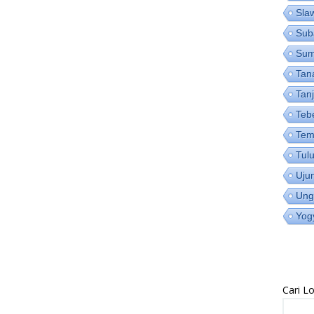
Sla
Sub
Su
Tan
Tan
Teb
Tem
Tul
Uju
Ung
Yog
Cari 