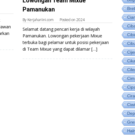
Lowongan Team Mixue
Pamanukan
Bre
Cia
k
By
Kerjahariini.com
Posted on
2024
Cib
ryawan
Selamat datang pencari kerja di wilayah
arkan
Cib
Pamanukan. Lowongan pekerjaan Mixue
terbuka bagi pelamar untuk posisi pekerjaan
Cib
di Team Mixue yang dapat dilamar […]
Cije
Cik
Cil
Cim
Cip
Cir
Ciw
Dep
Gre
Hal