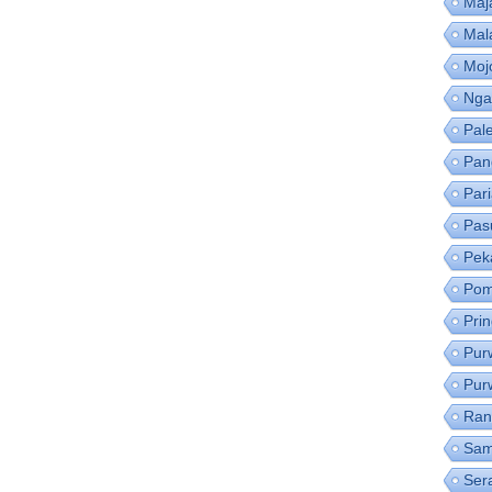
Maj
Mal
Moj
Nga
Pal
Pan
Par
Pas
Pek
Pom
Pri
Pur
Pur
Ran
Sam
Ser