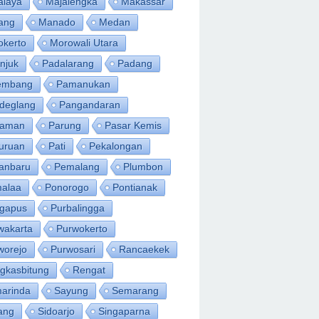
alaya
Majalengka
Makassar
ang
Manado
Medan
okerto
Morowali Utara
njuk
Padalarang
Padang
embang
Pamanukan
deglang
Pangandaran
iaman
Parung
Pasar Kemis
uruan
Pati
Pekalongan
anbaru
Pemalang
Plumbon
alaa
Ponorogo
Pontianak
ngapus
Purbalingga
wakarta
Purwokerto
worejo
Purwosari
Rancaekek
gkasbitung
Rengat
arinda
Sayung
Semarang
ang
Sidoarjo
Singaparna