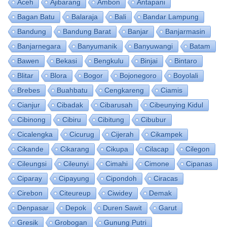
Aceh
Ajibarang
Ambon
Antapani
Bagan Batu
Balaraja
Bali
Bandar Lampung
Bandung
Bandung Barat
Banjar
Banjarmasin
Banjarnegara
Banyumanik
Banyuwangi
Batam
Bawen
Bekasi
Bengkulu
Binjai
Bintaro
Blitar
Blora
Bogor
Bojonegoro
Boyolali
Brebes
Buahbatu
Cengkareng
Ciamis
Cianjur
Cibadak
Cibarusah
Cibeunying Kidul
Cibinong
Cibiru
Cibitung
Cibubur
Cicalengka
Cicurug
Cijerah
Cikampek
Cikande
Cikarang
Cikupa
Cilacap
Cilegon
Cileungsi
Cileunyi
Cimahi
Cimone
Cipanas
Ciparay
Cipayung
Cipondoh
Ciracas
Cirebon
Citeureup
Ciwidey
Demak
Denpasar
Depok
Duren Sawit
Garut
Gresik
Grobogan
Gunung Putri