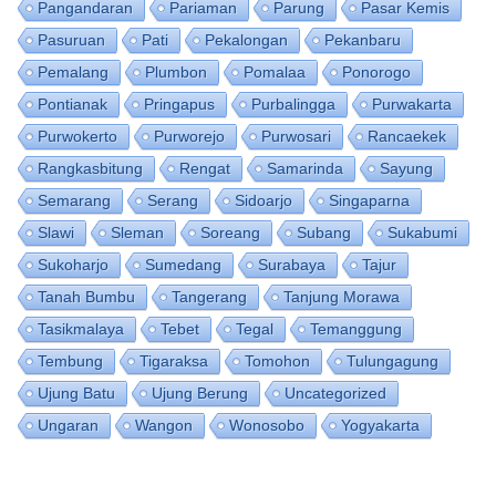
Pangandaran
Pariaman
Parung
Pasar Kemis
Pasuruan
Pati
Pekalongan
Pekanbaru
Pemalang
Plumbon
Pomalaa
Ponorogo
Pontianak
Pringapus
Purbalingga
Purwakarta
Purwokerto
Purworejo
Purwosari
Rancaekek
Rangkasbitung
Rengat
Samarinda
Sayung
Semarang
Serang
Sidoarjo
Singaparna
Slawi
Sleman
Soreang
Subang
Sukabumi
Sukoharjo
Sumedang
Surabaya
Tajur
Tanah Bumbu
Tangerang
Tanjung Morawa
Tasikmalaya
Tebet
Tegal
Temanggung
Tembung
Tigaraksa
Tomohon
Tulungagung
Ujung Batu
Ujung Berung
Uncategorized
Ungaran
Wangon
Wonosobo
Yogyakarta