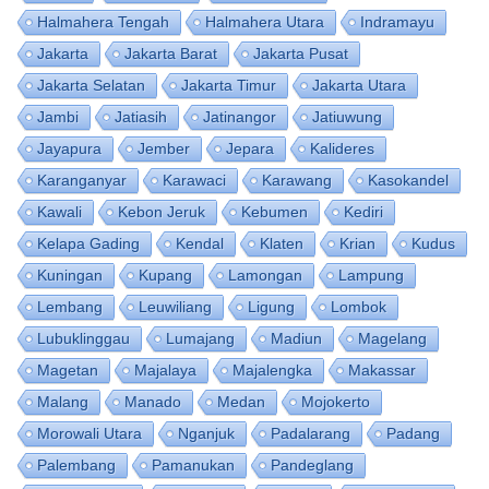
Halmahera Tengah
Halmahera Utara
Indramayu
Jakarta
Jakarta Barat
Jakarta Pusat
Jakarta Selatan
Jakarta Timur
Jakarta Utara
Jambi
Jatiasih
Jatinangor
Jatiuwung
Jayapura
Jember
Jepara
Kalideres
Karanganyar
Karawaci
Karawang
Kasokandel
Kawali
Kebon Jeruk
Kebumen
Kediri
Kelapa Gading
Kendal
Klaten
Krian
Kudus
Kuningan
Kupang
Lamongan
Lampung
Lembang
Leuwiliang
Ligung
Lombok
Lubuklinggau
Lumajang
Madiun
Magelang
Magetan
Majalaya
Majalengka
Makassar
Malang
Manado
Medan
Mojokerto
Morowali Utara
Nganjuk
Padalarang
Padang
Palembang
Pamanukan
Pandeglang