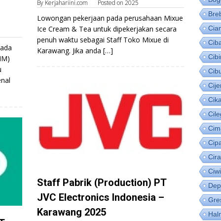
By
Kerjahariini.com
Posted on
2025
Bre
Lowongan pekerjaan pada perusahaan Mixue
Ice Cream & Tea untuk dipekerjakan secara
Cia
penuh waktu sebagai Staff Toko Mixue di
Cib
pada
Karawang. Jika anda […]
Cib
HM)
u
Cib
enal
Cije
Cik
Cil
Cim
Cip
Cir
Ciw
Staff Pabrik (Production) PT
Dep
JVC Electronics Indonesia –
Gre
Karawang 2025
Hal