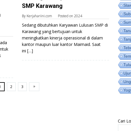
SMP Karawang
Sla
n
Sub
By
Kerjahariini.com
Posted on
2024
Su
Sedang dibutuhkan Karyawan Lulusan SMP di
Tan
Karawang yang bertujuan untuk
meningkatkan kinerja operasional di dalam
Tan
pada
kantor maupun luar kantor Maimaid. Saat
Teb
ntuk
ini […]
k
Tem
Tul
Uju
Ung
1
2
3
Yog
Cari 