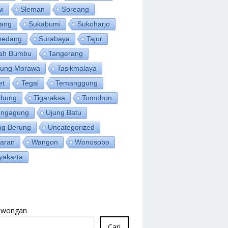
wi
Sleman
Soreang
ang
Sukabumi
Sukoharjo
medang
Surabaya
Tajur
ah Bumbu
Tangerang
jung Morawa
Tasikmalaya
et
Tegal
Temanggung
bung
Tigaraksa
Tomohon
ungagung
Ujung Batu
ng Berung
Uncategorized
aran
Wangon
Wonosobo
yakarta
Lowongan
Cari