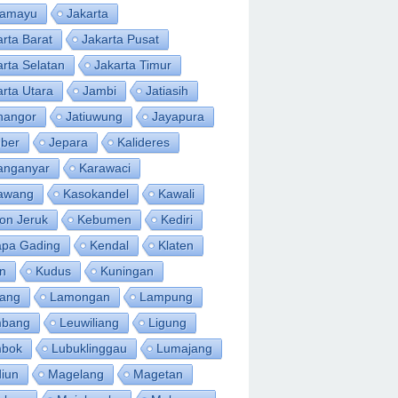
ramayu
Jakarta
arta Barat
Jakarta Pusat
arta Selatan
Jakarta Timur
arta Utara
Jambi
Jatiasih
inangor
Jatiuwung
Jayapura
ber
Jepara
Kalideres
anganyar
Karawaci
awang
Kasokandel
Kawali
on Jeruk
Kebumen
Kediri
apa Gading
Kendal
Klaten
an
Kudus
Kuningan
ang
Lamongan
Lampung
bang
Leuwiliang
Ligung
bok
Lubuklinggau
Lumajang
iun
Magelang
Magetan