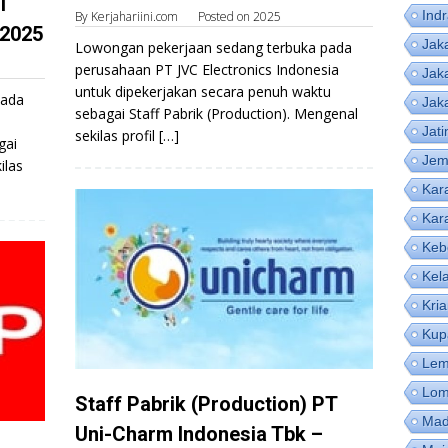
T
Ind
By
Kerjahariini.com
Posted on
2025
 2025
Jak
Lowongan pekerjaan sedang terbuka pada
perusahaan PT JVC Electronics Indonesia
Jak
untuk dipekerjakan secara penuh waktu
pada
Jak
sebagai Staff Pabrik (Production). Mengenal
Jat
sekilas profil […]
gai
Jem
ilas
Kar
Kar
Keb
Kel
Kri
Kup
Lem
Lom
Staff Pabrik (Production) PT
Mad
Uni-Charm Indonesia Tbk –