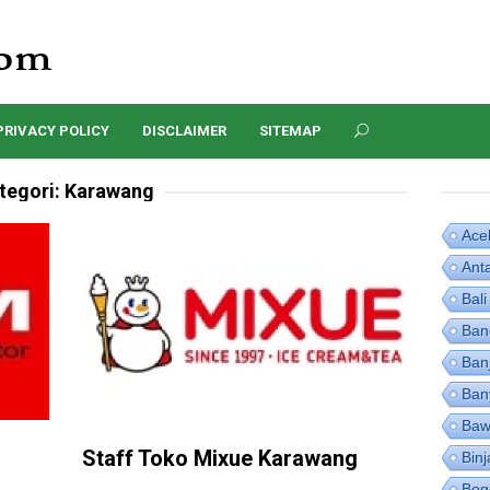
PRIVACY POLICY
DISCLAIMER
SITEMAP
tegori:
Karawang
Ace
Ant
Bali
Ban
Ban
Ban
Baw
Staff Toko Mixue Karawang
Binj
Bog