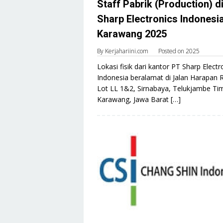
Staff Pabrik (Production) d
Sharp Electronics Indonesi
Karawang 2025
By
Kerjahariini.com
Posted on
2025
Lokasi fisik dari kantor PT Sharp Electr
Indonesia beralamat di Jalan Harapan 
Lot LL 1&2, Sirnabaya, Telukjambe Tim
Karawang, Jawa Barat […]