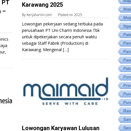
Maj
i PT
Karawang 2025
Mal
a –
By
Kerjahariini.com
Posted on
2025
Moj
Lowongan pekerjaan sedang terbuka pada
Nga
perusahaan PT Uni-Charm Indonesia Tbk
Pal
untuk dipekerjakan secara penuh waktu
onics
sebagai Staff Pabrik (Production) di
Pan
Raya
Karawang. Mengenal […]
Par
ur,
Pas
Pek
Pom
Pri
Pur
Pur
Ran
Sam
Lowongan Karyawan Lulusan
Ser