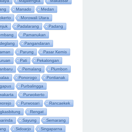
alaya
Majalengka
Makassar
ang
Manado
Medan
okerto
Morowali Utara
njuk
Padalarang
Padang
embang
Pamanukan
deglang
Pangandaran
iaman
Parung
Pasar Kemis
uruan
Pati
Pekalongan
anbaru
Pemalang
Plumbon
alaa
Ponorogo
Pontianak
ngapus
Purbalingga
wakarta
Purwokerto
worejo
Purwosari
Rancaekek
gkasbitung
Rengat
arinda
Sayung
Semarang
ang
Sidoarjo
Singaparna