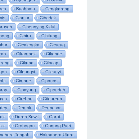
bes
Buahbatu
Cengkareng
mis
Cianjur
Cibadak
arusah
Cibeunying Kidul
inong
Cibiru
Cibitung
ubur
Cicalengka
Cicurug
rah
Cikampek
Cikande
arang
Cikupa
Cilacap
egon
Cileungsi
Cileunyi
ahi
Cimone
Cipanas
aray
Cipayung
Cipondoh
acas
Cirebon
Citeureup
idey
Demak
Denpasar
ok
Duren Sawit
Garut
sik
Grobogan
Gunung Putri
mahera Tengah
Halmahera Utara