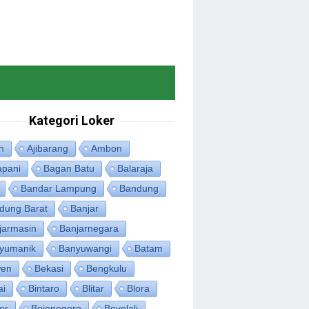
Kategori Loker
h
Ajibarang
Ambon
apani
Bagan Batu
Balaraja
Bandar Lampung
Bandung
dung Barat
Banjar
jarmasin
Banjarnegara
yumanik
Banyuwangi
Batam
en
Bekasi
Bengkulu
ai
Bintaro
Blitar
Blora
or
Bojonegoro
Boyolali