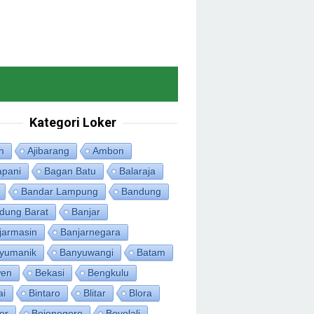
Kategori Loker
h
Ajibarang
Ambon
apani
Bagan Batu
Balaraja
Bandar Lampung
Bandung
dung Barat
Banjar
jarmasin
Banjarnegara
yumanik
Banyuwangi
Batam
en
Bekasi
Bengkulu
ai
Bintaro
Blitar
Blora
or
Bojonegoro
Boyolali