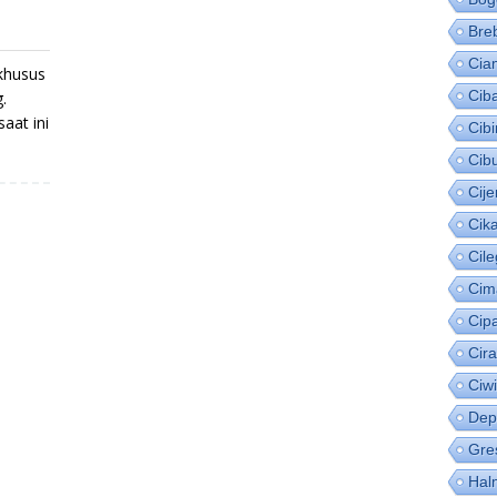
Bre
Cia
khusus
Cib
.
aat ini
Cib
Cib
Cije
Cik
Cil
Cim
Cip
Cir
Ciw
Dep
Gre
Hal