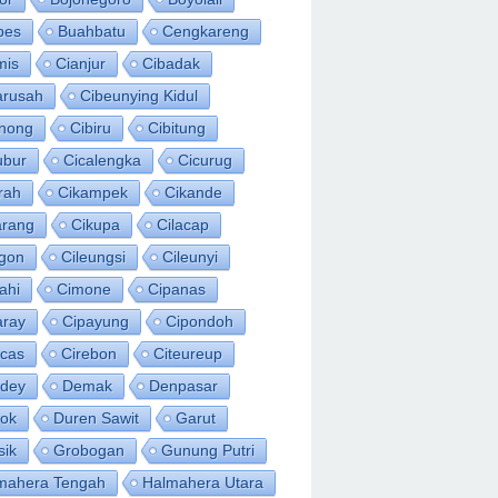
bes
Buahbatu
Cengkareng
mis
Cianjur
Cibadak
arusah
Cibeunying Kidul
inong
Cibiru
Cibitung
ubur
Cicalengka
Cicurug
rah
Cikampek
Cikande
arang
Cikupa
Cilacap
egon
Cileungsi
Cileunyi
ahi
Cimone
Cipanas
aray
Cipayung
Cipondoh
acas
Cirebon
Citeureup
idey
Demak
Denpasar
ok
Duren Sawit
Garut
sik
Grobogan
Gunung Putri
mahera Tengah
Halmahera Utara