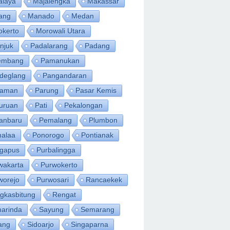
alaya
Majalengka
Makassar
ang
Manado
Medan
okerto
Morowali Utara
njuk
Padalarang
Padang
embang
Pamanukan
deglang
Pangandaran
iaman
Parung
Pasar Kemis
uruan
Pati
Pekalongan
anbaru
Pemalang
Plumbon
alaa
Ponorogo
Pontianak
ngapus
Purbalingga
wakarta
Purwokerto
worejo
Purwosari
Rancaekek
gkasbitung
Rengat
arinda
Sayung
Semarang
ang
Sidoarjo
Singaparna