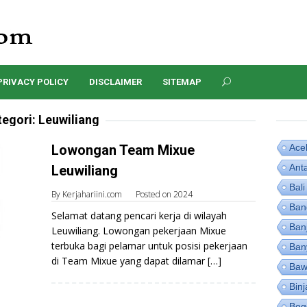
PRIVACY POLICY
DISCLAIMER
SITEMAP
tegori:
Leuwiliang
Lowongan Team Mixue
Ace
Ant
Leuwiliang
Bali
By
Kerjahariini.com
Posted on
2024
Ban
Selamat datang pencari kerja di wilayah
Ban
Leuwiliang. Lowongan pekerjaan Mixue
terbuka bagi pelamar untuk posisi pekerjaan
Ban
di Team Mixue yang dapat dilamar […]
Baw
Binj
Bog