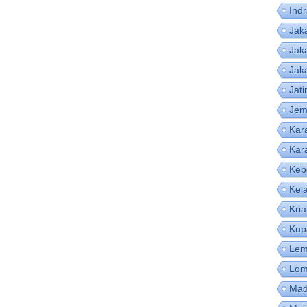
Ind
Jak
Jak
Jak
Jat
Jem
Kar
Kar
Keb
Kel
Kri
Kup
Lem
Lom
Mad