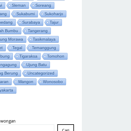
wi
Sleman
Soreang
ang
Sukabumi
Sukoharjo
medang
Surabaya
Tajur
ah Bumbu
Tangerang
jung Morawa
Tasikmalaya
et
Tegal
Temanggung
bung
Tigaraksa
Tomohon
ungagung
Ujung Batu
ng Berung
Uncategorized
aran
Wangon
Wonosobo
yakarta
Lowongan
Cari