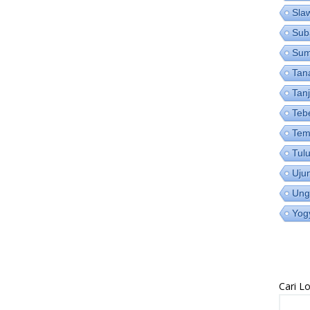
Sla
Sub
Su
Tan
Tan
Teb
Tem
Tul
Uju
Ung
Yog
Cari 