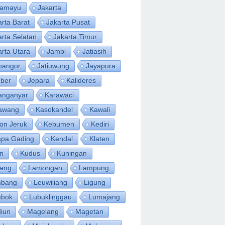
ramayu
Jakarta
arta Barat
Jakarta Pusat
arta Selatan
Jakarta Timur
arta Utara
Jambi
Jatiasih
inangor
Jatiuwung
Jayapura
ber
Jepara
Kalideres
anganyar
Karawaci
awang
Kasokandel
Kawali
on Jeruk
Kebumen
Kediri
apa Gading
Kendal
Klaten
an
Kudus
Kuningan
ang
Lamongan
Lampung
bang
Leuwiliang
Ligung
bok
Lubuklinggau
Lumajang
iun
Magelang
Magetan