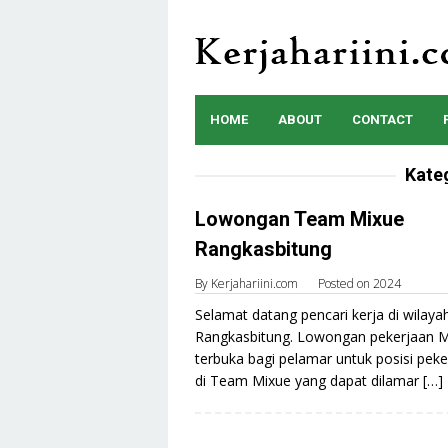
Skip
to
content
HOME
ABOUT
CONTACT
Kate
Lowongan Team Mixue
Rangkasbitung
By
Kerjahariini.com
Posted on
2024
Selamat datang pencari kerja di wilaya
Rangkasbitung. Lowongan pekerjaan M
terbuka bagi pelamar untuk posisi peke
di Team Mixue yang dapat dilamar […]