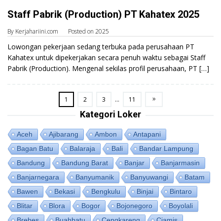
Staff Pabrik (Production) PT Kahatex 2025
By
Kerjahariini.com
Posted on
2025
Lowongan pekerjaan sedang terbuka pada perusahaan PT
Kahatex untuk dipekerjakan secara penuh waktu sebagai Staff
Pabrik (Production). Mengenal sekilas profil perusahaan, PT […]
1
2
3
…
11
Kategori Loker
Aceh
Ajibarang
Ambon
Antapani
Bagan Batu
Balaraja
Bali
Bandar Lampung
Bandung
Bandung Barat
Banjar
Banjarmasin
Banjarnegara
Banyumanik
Banyuwangi
Batam
Bawen
Bekasi
Bengkulu
Binjai
Bintaro
Blitar
Blora
Bogor
Bojonegoro
Boyolali
Brebes
Buahbatu
Cengkareng
Ciamis