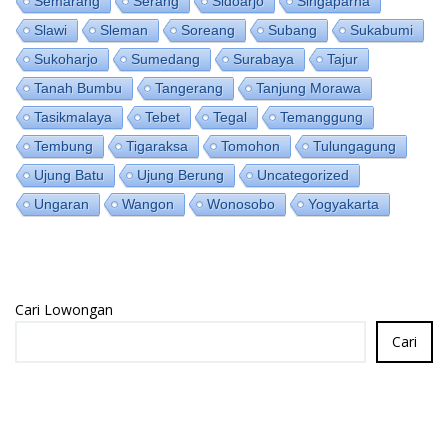
Semarang
Serang
Sidoarjo
Singaparna
Slawi
Sleman
Soreang
Subang
Sukabumi
Sukoharjo
Sumedang
Surabaya
Tajur
Tanah Bumbu
Tangerang
Tanjung Morawa
Tasikmalaya
Tebet
Tegal
Temanggung
Tembung
Tigaraksa
Tomohon
Tulungagung
Ujung Batu
Ujung Berung
Uncategorized
Ungaran
Wangon
Wonosobo
Yogyakarta
Cari Lowongan
Cari