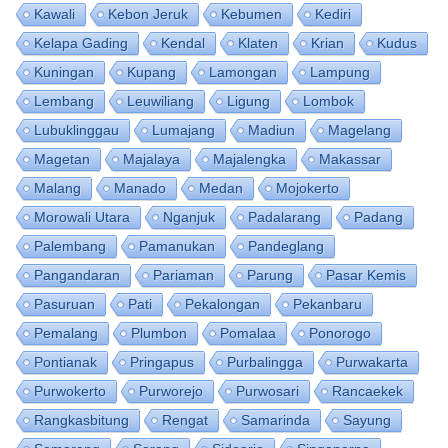
Kawali
Kebon Jeruk
Kebumen
Kediri
Kelapa Gading
Kendal
Klaten
Krian
Kudus
Kuningan
Kupang
Lamongan
Lampung
Lembang
Leuwiliang
Ligung
Lombok
Lubuklinggau
Lumajang
Madiun
Magelang
Magetan
Majalaya
Majalengka
Makassar
Malang
Manado
Medan
Mojokerto
Morowali Utara
Nganjuk
Padalarang
Padang
Palembang
Pamanukan
Pandeglang
Pangandaran
Pariaman
Parung
Pasar Kemis
Pasuruan
Pati
Pekalongan
Pekanbaru
Pemalang
Plumbon
Pomalaa
Ponorogo
Pontianak
Pringapus
Purbalingga
Purwakarta
Purwokerto
Purworejo
Purwosari
Rancaekek
Rangkasbitung
Rengat
Samarinda
Sayung