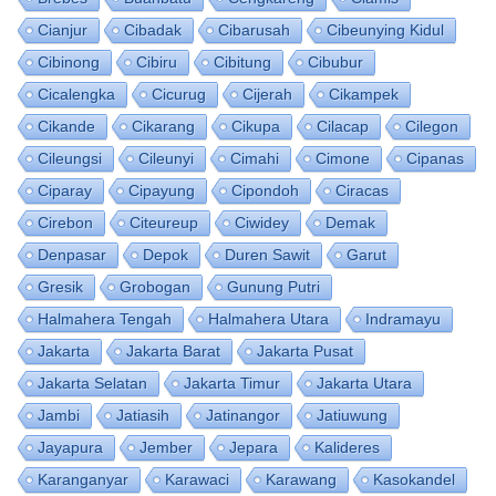
Cianjur
Cibadak
Cibarusah
Cibeunying Kidul
Cibinong
Cibiru
Cibitung
Cibubur
Cicalengka
Cicurug
Cijerah
Cikampek
Cikande
Cikarang
Cikupa
Cilacap
Cilegon
Cileungsi
Cileunyi
Cimahi
Cimone
Cipanas
Ciparay
Cipayung
Cipondoh
Ciracas
Cirebon
Citeureup
Ciwidey
Demak
Denpasar
Depok
Duren Sawit
Garut
Gresik
Grobogan
Gunung Putri
Halmahera Tengah
Halmahera Utara
Indramayu
Jakarta
Jakarta Barat
Jakarta Pusat
Jakarta Selatan
Jakarta Timur
Jakarta Utara
Jambi
Jatiasih
Jatinangor
Jatiuwung
Jayapura
Jember
Jepara
Kalideres
Karanganyar
Karawaci
Karawang
Kasokandel