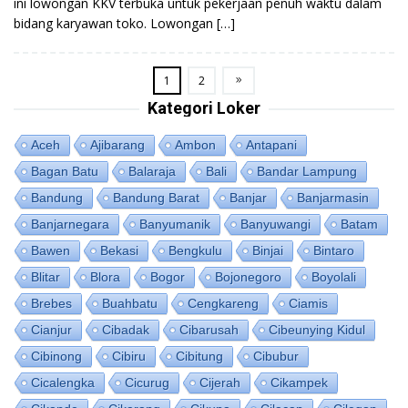
ini lowongan KKV terbuka untuk pekerjaan penuh waktu dalam
bidang karyawan toko. Lowongan […]
1
2
Kategori Loker
Aceh
Ajibarang
Ambon
Antapani
Bagan Batu
Balaraja
Bali
Bandar Lampung
Bandung
Bandung Barat
Banjar
Banjarmasin
Banjarnegara
Banyumanik
Banyuwangi
Batam
Bawen
Bekasi
Bengkulu
Binjai
Bintaro
Blitar
Blora
Bogor
Bojonegoro
Boyolali
Brebes
Buahbatu
Cengkareng
Ciamis
Cianjur
Cibadak
Cibarusah
Cibeunying Kidul
Cibinong
Cibiru
Cibitung
Cibubur
Cicalengka
Cicurug
Cijerah
Cikampek