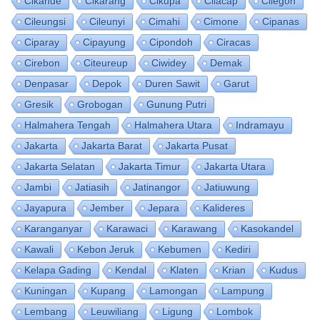
Cikande
Cikarang
Cikupa
Cilacap
Cilegon
Cileungsi
Cileunyi
Cimahi
Cimone
Cipanas
Ciparay
Cipayung
Cipondoh
Ciracas
Cirebon
Citeureup
Ciwidey
Demak
Denpasar
Depok
Duren Sawit
Garut
Gresik
Grobogan
Gunung Putri
Halmahera Tengah
Halmahera Utara
Indramayu
Jakarta
Jakarta Barat
Jakarta Pusat
Jakarta Selatan
Jakarta Timur
Jakarta Utara
Jambi
Jatiasih
Jatinangor
Jatiuwung
Jayapura
Jember
Jepara
Kalideres
Karanganyar
Karawaci
Karawang
Kasokandel
Kawali
Kebon Jeruk
Kebumen
Kediri
Kelapa Gading
Kendal
Klaten
Krian
Kudus
Kuningan
Kupang
Lamongan
Lampung
Lembang
Leuwiliang
Ligung
Lombok