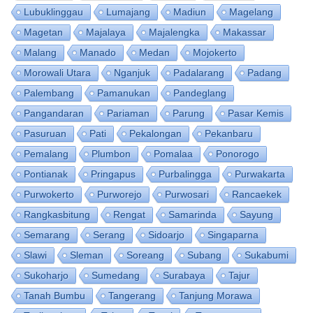
Lubuklinggau
Lumajang
Madiun
Magelang
Magetan
Majalaya
Majalengka
Makassar
Malang
Manado
Medan
Mojokerto
Morowali Utara
Nganjuk
Padalarang
Padang
Palembang
Pamanukan
Pandeglang
Pangandaran
Pariaman
Parung
Pasar Kemis
Pasuruan
Pati
Pekalongan
Pekanbaru
Pemalang
Plumbon
Pomalaa
Ponorogo
Pontianak
Pringapus
Purbalingga
Purwakarta
Purwokerto
Purworejo
Purwosari
Rancaekek
Rangkasbitung
Rengat
Samarinda
Sayung
Semarang
Serang
Sidoarjo
Singaparna
Slawi
Sleman
Soreang
Subang
Sukabumi
Sukoharjo
Sumedang
Surabaya
Tajur
Tanah Bumbu
Tangerang
Tanjung Morawa