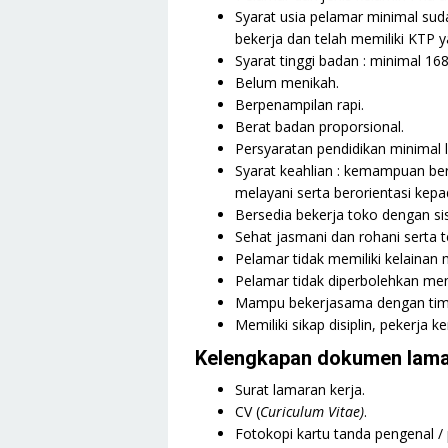
Syarat usia pelamar minimal su
bekerja dan telah memiliki KTP y
Syarat tinggi badan : minimal 1
Belum menikah.
Berpenampilan rapi.
Berat badan proporsional.
Persyaratan pendidikan minimal 
Syarat keahlian : kemampuan ber
melayani serta berorientasi ke
Bersedia bekerja toko dengan sist
Sehat jasmani dan rohani serta te
Pelamar tidak memiliki kelainan 
Pelamar tidak diperbolehkan memi
Mampu bekerjasama dengan tim
Memiliki sikap disiplin, pekerja 
Kelengkapan dokumen lama
Surat lamaran kerja.
CV (
Curiculum Vitae)
.
Fotokopi kartu tanda pengenal /