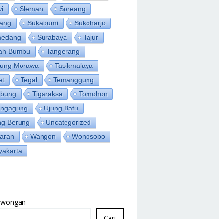
wi
Sleman
Soreang
ang
Sukabumi
Sukoharjo
medang
Surabaya
Tajur
ah Bumbu
Tangerang
jung Morawa
Tasikmalaya
et
Tegal
Temanggung
bung
Tigaraksa
Tomohon
ungagung
Ujung Batu
ng Berung
Uncategorized
aran
Wangon
Wonosobo
yakarta
Lowongan
Cari