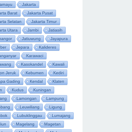
ramayu
Jakarta
arta Barat
Jakarta Pusat
arta Selatan
Jakarta Timur
arta Utara
Jambi
Jatiasih
inangor
Jatiuwung
Jayapura
ber
Jepara
Kalideres
anganyar
Karawaci
awang
Kasokandel
Kawali
on Jeruk
Kebumen
Kediri
apa Gading
Kendal
Klaten
an
Kudus
Kuningan
ang
Lamongan
Lampung
bang
Leuwiliang
Ligung
bok
Lubuklinggau
Lumajang
iun
Magelang
Magetan