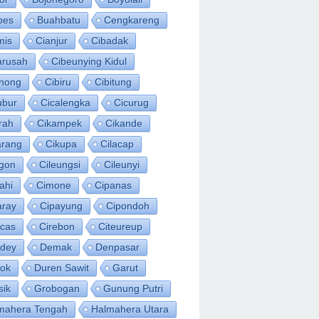
bes
Buahbatu
Cengkareng
mis
Cianjur
Cibadak
arusah
Cibeunying Kidul
inong
Cibiru
Cibitung
ubur
Cicalengka
Cicurug
rah
Cikampek
Cikande
arang
Cikupa
Cilacap
egon
Cileungsi
Cileunyi
ahi
Cimone
Cipanas
aray
Cipayung
Cipondoh
acas
Cirebon
Citeureup
idey
Demak
Denpasar
ok
Duren Sawit
Garut
sik
Grobogan
Gunung Putri
mahera Tengah
Halmahera Utara