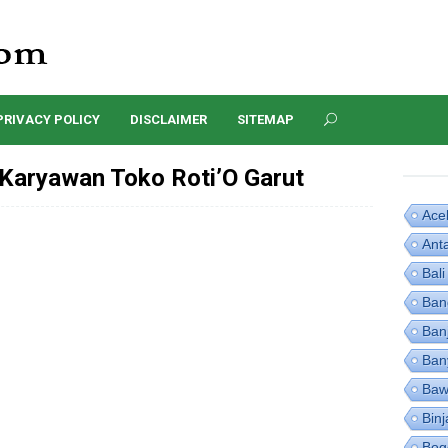
PRIVACY POLICY
DISCLAIMER
SITEMAP
Karyawan Toko Roti’O Garut
Ace
Ant
Bali
Ban
Ban
Ban
Baw
Binj
Bog