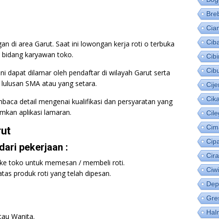
Bre
Cia
Cib
 di area Garut. Saat ini lowongan kerja roti o terbuka
 bidang karyawan toko.
Cib
Cib
i dapat dilamar oleh pendaftar di wilayah Garut serta
 lulusan SMA atau yang setara.
Cije
Cik
baca detail mengenai kualifikasi dan persyaratan yang
mkan aplikasi lamaran.
Cil
Cim
rut
Cip
ari pekerjaan :
Cir
ke toko untuk memesan / membeli roti.
Ciw
as produk roti yang telah dipesan.
Dep
Gre
Hal
tau Wanita.