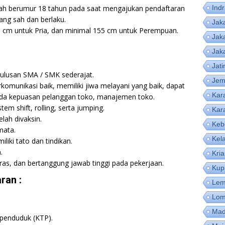
dah berumur 18 tahun pada saat mengajukan pendaftaran
Ind
ang sah dan berlaku.
Jak
68 cm untuk Pria, dan minimal 155 cm untuk Perempuan.
Jak
Jak
Jat
lulusan SMA / SMK sederajat.
Jem
komunikasi baik, memiliki jiwa melayani yang baik, dapat
Kar
pada kepuasan pelanggan toko, manajemen toko.
em shift, rolling, serta jumping.
Kar
lah divaksin.
Keb
mata.
Kel
liki tato dan tindikan.
.
Kri
keras, dan bertanggung jawab tinggi pada pekerjaan.
Kup
ran :
Lem
Lom
Mad
 penduduk (KTP).