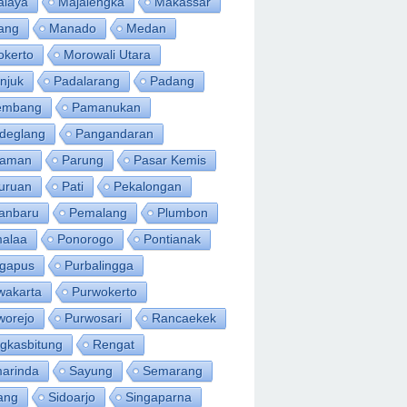
alaya
Majalengka
Makassar
ang
Manado
Medan
okerto
Morowali Utara
njuk
Padalarang
Padang
embang
Pamanukan
deglang
Pangandaran
iaman
Parung
Pasar Kemis
uruan
Pati
Pekalongan
anbaru
Pemalang
Plumbon
alaa
Ponorogo
Pontianak
ngapus
Purbalingga
wakarta
Purwokerto
worejo
Purwosari
Rancaekek
gkasbitung
Rengat
arinda
Sayung
Semarang
ang
Sidoarjo
Singaparna