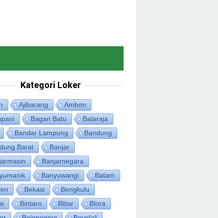
Kategori Loker
h
Ajibarang
Ambon
apani
Bagan Batu
Balaraja
Bandar Lampung
Bandung
dung Barat
Banjar
jarmasin
Banjarnegara
yumanik
Banyuwangi
Batam
en
Bekasi
Bengkulu
ai
Bintaro
Blitar
Blora
or
Bojonegoro
Boyolali