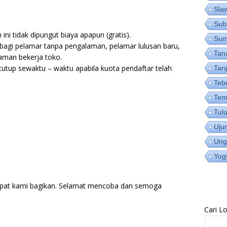
Sla
Sub
ni tidak dipungut biaya apapun (gratis).
Su
bagi pelamar tanpa pengalaman, pelamar lulusan baru,
Tan
man bekerja toko.
utup sewaktu – waktu apabila kuota pendaftar telah
Tan
Teb
Tem
Tul
Uju
Ung
Yog
pat kami bagikan. Selamat mencoba dan semoga
Cari 