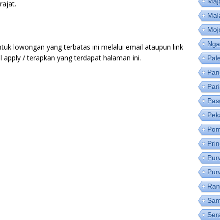
Maj
ajat.
Mal
Moj
Nga
tuk lowongan yang terbatas ini melalui email ataupun link
apply / terapkan yang terdapat halaman ini.
Pal
Pan
Par
Pas
Pek
Pom
Pri
Pur
Pur
Ran
Sam
Ser