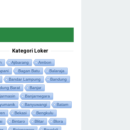
Kategori Loker
h
Ajibarang
Ambon
apani
Bagan Batu
Balaraja
Bandar Lampung
Bandung
dung Barat
Banjar
jarmasin
Banjarnegara
yumanik
Banyuwangi
Batam
en
Bekasi
Bengkulu
ai
Bintaro
Blitar
Blora
or
Bojonegoro
Boyolali