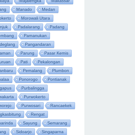
alaya
Majalengka
Makassar
ang
Manado
Medan
okerto
Morowali Utara
njuk
Padalarang
Padang
embang
Pamanukan
deglang
Pangandaran
iaman
Parung
Pasar Kemis
uruan
Pati
Pekalongan
anbaru
Pemalang
Plumbon
alaa
Ponorogo
Pontianak
ngapus
Purbalingga
wakarta
Purwokerto
worejo
Purwosari
Rancaekek
gkasbitung
Rengat
arinda
Sayung
Semarang
ang
Sidoarjo
Singaparna