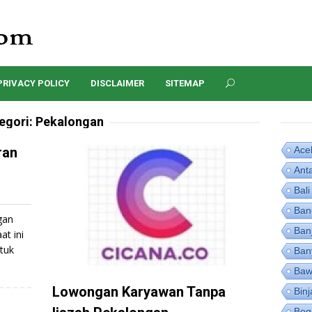
PRIVACY POLICY
DISCLAIMER
SITEMAP
egori:
Pekalongan
ran
Ace
Ant
Bali
Ban
gan
Ban
at ini
tuk
Ban
Baw
Lowongan Karyawan Tanpa
Binj
Bog