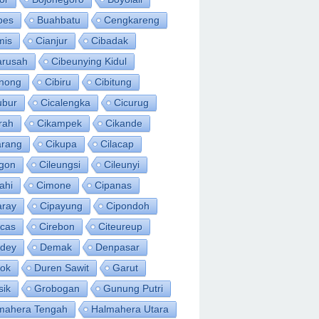
bes
Buahbatu
Cengkareng
mis
Cianjur
Cibadak
arusah
Cibeunying Kidul
inong
Cibiru
Cibitung
ubur
Cicalengka
Cicurug
rah
Cikampek
Cikande
arang
Cikupa
Cilacap
egon
Cileungsi
Cileunyi
ahi
Cimone
Cipanas
aray
Cipayung
Cipondoh
acas
Cirebon
Citeureup
idey
Demak
Denpasar
ok
Duren Sawit
Garut
sik
Grobogan
Gunung Putri
mahera Tengah
Halmahera Utara