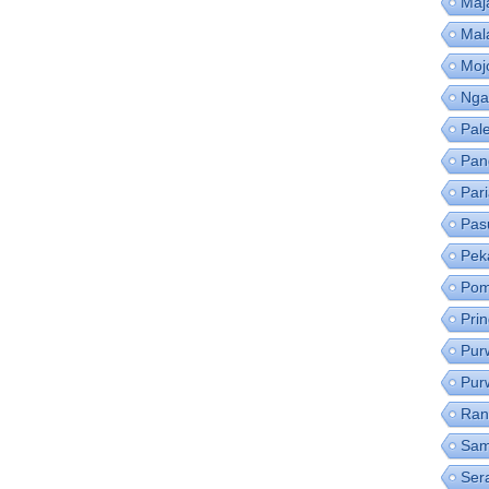
Maj
Mal
Moj
Nga
Pal
Pan
Par
Pas
Pek
Pom
Pri
Pur
Pur
Ran
Sam
Ser