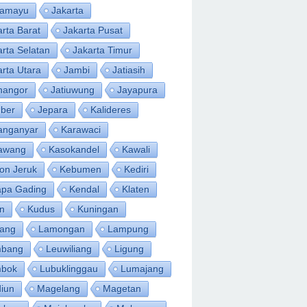
ramayu
Jakarta
arta Barat
Jakarta Pusat
arta Selatan
Jakarta Timur
arta Utara
Jambi
Jatiasih
inangor
Jatiuwung
Jayapura
ber
Jepara
Kalideres
anganyar
Karawaci
awang
Kasokandel
Kawali
on Jeruk
Kebumen
Kediri
apa Gading
Kendal
Klaten
an
Kudus
Kuningan
ang
Lamongan
Lampung
bang
Leuwiliang
Ligung
bok
Lubuklinggau
Lumajang
iun
Magelang
Magetan