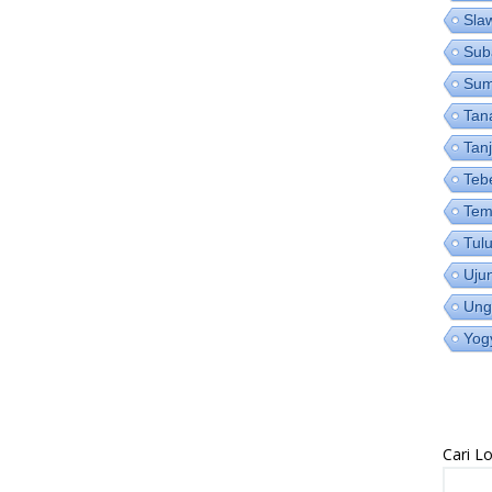
Sla
Sub
Su
Tan
Tan
Teb
Tem
Tul
Uju
Ung
Yog
Cari 