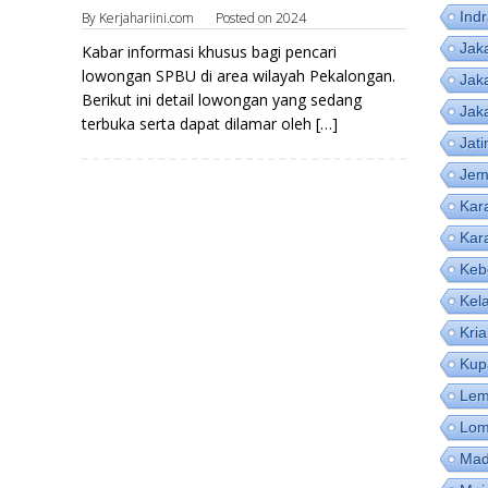
Ind
By
Kerjahariini.com
Posted on
2024
Jak
Kabar informasi khusus bagi pencari
lowongan SPBU di area wilayah Pekalongan.
Jak
Berikut ini detail lowongan yang sedang
Jak
terbuka serta dapat dilamar oleh […]
Jat
Jem
Kar
Kar
Keb
Kel
Kri
Kup
Lem
Lom
Mad