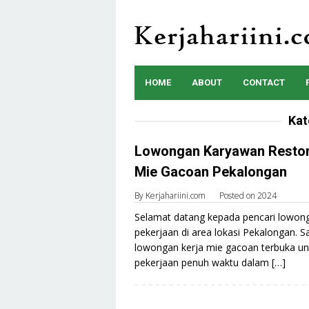
Skip
to
content
HOME
ABOUT
CONTACT
Kat
Lowongan Karyawan Resto
Mie Gacoan Pekalongan
By
Kerjahariini.com
Posted on
2024
Selamat datang kepada pencari lowon
pekerjaan di area lokasi Pekalongan. Sa
lowongan kerja mie gacoan terbuka un
pekerjaan penuh waktu dalam […]