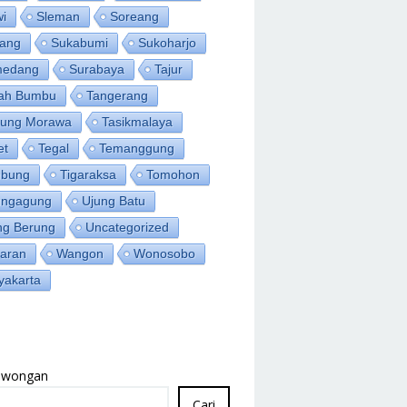
wi
Sleman
Soreang
ang
Sukabumi
Sukoharjo
medang
Surabaya
Tajur
ah Bumbu
Tangerang
jung Morawa
Tasikmalaya
et
Tegal
Temanggung
bung
Tigaraksa
Tomohon
ungagung
Ujung Batu
ng Berung
Uncategorized
aran
Wangon
Wonosobo
yakarta
Lowongan
Cari