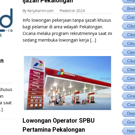
Ijazah Pekalongan
Bre
By
Kerjahariini.com
Posted on
2024
Cia
Info lowongan pekerjaan tanpa ijazah khusus
Cib
bagi pelamar di area wilayah Pekalongan.
Cicana melalui program rekrutmennya saat ini
Cib
sedang membuka lowongan kerja […]
Cib
Cije
an
Cik
Cil
Cim
Cip
khusus
an.
Cir
a saat
Ciw
…]
Dep
Lowongan Operator SPBU
Gre
Pertamina Pekalongan
Hal