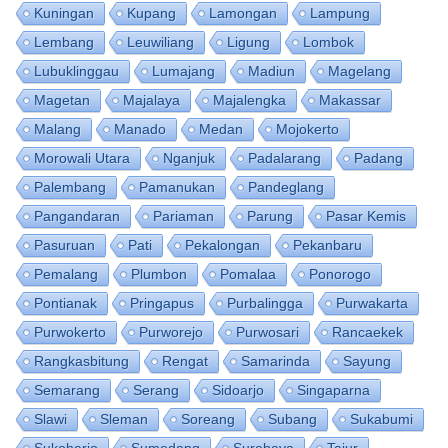
Kuningan
Kupang
Lamongan
Lampung
Lembang
Leuwiliang
Ligung
Lombok
Lubuklinggau
Lumajang
Madiun
Magelang
Magetan
Majalaya
Majalengka
Makassar
Malang
Manado
Medan
Mojokerto
Morowali Utara
Nganjuk
Padalarang
Padang
Palembang
Pamanukan
Pandeglang
Pangandaran
Pariaman
Parung
Pasar Kemis
Pasuruan
Pati
Pekalongan
Pekanbaru
Pemalang
Plumbon
Pomalaa
Ponorogo
Pontianak
Pringapus
Purbalingga
Purwakarta
Purwokerto
Purworejo
Purwosari
Rancaekek
Rangkasbitung
Rengat
Samarinda
Sayung
Semarang
Serang
Sidoarjo
Singaparna
Slawi
Sleman
Soreang
Subang
Sukabumi