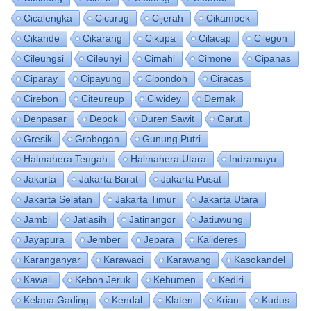
Cicalengka
Cicurug
Cijerah
Cikampek
Cikande
Cikarang
Cikupa
Cilacap
Cilegon
Cileungsi
Cileunyi
Cimahi
Cimone
Cipanas
Ciparay
Cipayung
Cipondoh
Ciracas
Cirebon
Citeureup
Ciwidey
Demak
Denpasar
Depok
Duren Sawit
Garut
Gresik
Grobogan
Gunung Putri
Halmahera Tengah
Halmahera Utara
Indramayu
Jakarta
Jakarta Barat
Jakarta Pusat
Jakarta Selatan
Jakarta Timur
Jakarta Utara
Jambi
Jatiasih
Jatinangor
Jatiuwung
Jayapura
Jember
Jepara
Kalideres
Karanganyar
Karawaci
Karawang
Kasokandel
Kawali
Kebon Jeruk
Kebumen
Kediri
Kelapa Gading
Kendal
Klaten
Krian
Kudus