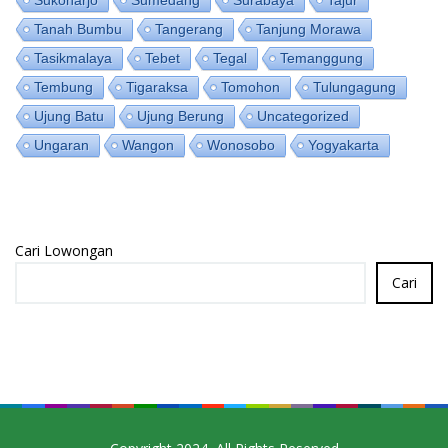
Sukoharjo
Sumedang
Surabaya
Tajur
Tanah Bumbu
Tangerang
Tanjung Morawa
Tasikmalaya
Tebet
Tegal
Temanggung
Tembung
Tigaraksa
Tomohon
Tulungagung
Ujung Batu
Ujung Berung
Uncategorized
Ungaran
Wangon
Wonosobo
Yogyakarta
Cari Lowongan
Cari