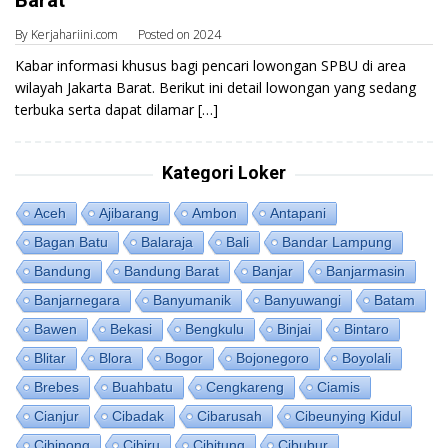
Barat
By
Kerjahariini.com
Posted on
2024
Kabar informasi khusus bagi pencari lowongan SPBU di area
wilayah Jakarta Barat. Berikut ini detail lowongan yang sedang
terbuka serta dapat dilamar […]
Kategori Loker
Aceh
Ajibarang
Ambon
Antapani
Bagan Batu
Balaraja
Bali
Bandar Lampung
Bandung
Bandung Barat
Banjar
Banjarmasin
Banjarnegara
Banyumanik
Banyuwangi
Batam
Bawen
Bekasi
Bengkulu
Binjai
Bintaro
Blitar
Blora
Bogor
Bojonegoro
Boyolali
Brebes
Buahbatu
Cengkareng
Ciamis
Cianjur
Cibadak
Cibarusah
Cibeunying Kidul
Cibinong
Cibiru
Cibitung
Cibubur