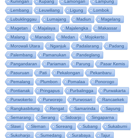
Kuningan
Kupang
Lamongan
Lampung
Lembang
Leuwiliang
Ligung
Lombok
Lubuklinggau
Lumajang
Madiun
Magelang
Magetan
Majalaya
Majalengka
Makassar
Malang
Manado
Medan
Mojokerto
Morowali Utara
Nganjuk
Padalarang
Padang
Palembang
Pamanukan
Pandeglang
Pangandaran
Pariaman
Parung
Pasar Kemis
Pasuruan
Pati
Pekalongan
Pekanbaru
Pemalang
Plumbon
Pomalaa
Ponorogo
Pontianak
Pringapus
Purbalingga
Purwakarta
Purwokerto
Purworejo
Purwosari
Rancaekek
Rangkasbitung
Rengat
Samarinda
Sayung
Semarang
Serang
Sidoarjo
Singaparna
Slawi
Sleman
Soreang
Subang
Sukabumi
Sukoharjo
Sumedang
Surabaya
Tajur