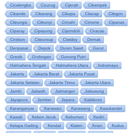
Cicalengka
Cicurug
Cijerah
Cikampek
Cikande
Cikarang
Cikupa
Cilacap
Cilegon
Cileungsi
Cileunyi
Cimahi
Cimone
Cipanas
Ciparay
Cipayung
Cipondoh
Ciracas
Cirebon
Citeureup
Ciwidey
Demak
Denpasar
Depok
Duren Sawit
Garut
Gresik
Grobogan
Gunung Putri
Halmahera Tengah
Halmahera Utara
Indramayu
Jakarta
Jakarta Barat
Jakarta Pusat
Jakarta Selatan
Jakarta Timur
Jakarta Utara
Jambi
Jatiasih
Jatinangor
Jatiuwung
Jayapura
Jember
Jepara
Kalideres
Karanganyar
Karawaci
Karawang
Kasokandel
Kawali
Kebon Jeruk
Kebumen
Kediri
Kelapa Gading
Kendal
Klaten
Krian
Kudus