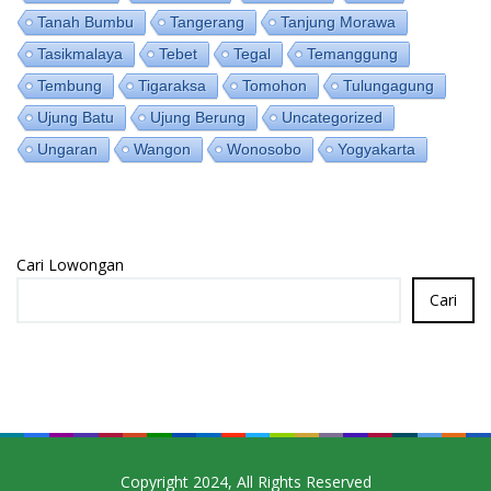
Tanah Bumbu
Tangerang
Tanjung Morawa
Tasikmalaya
Tebet
Tegal
Temanggung
Tembung
Tigaraksa
Tomohon
Tulungagung
Ujung Batu
Ujung Berung
Uncategorized
Ungaran
Wangon
Wonosobo
Yogyakarta
Cari Lowongan
Cari
Copyright 2024, All Rights Reserved