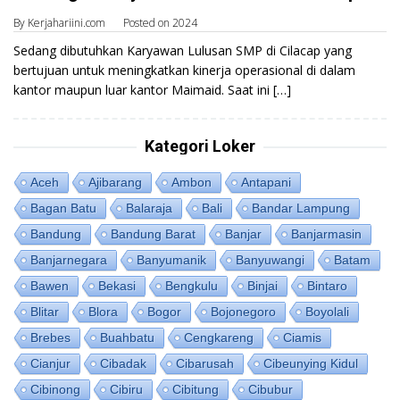
By
Kerjahariini.com
Posted on
2024
Sedang dibutuhkan Karyawan Lulusan SMP di Cilacap yang
bertujuan untuk meningkatkan kinerja operasional di dalam
kantor maupun luar kantor Maimaid. Saat ini […]
Kategori Loker
Aceh
Ajibarang
Ambon
Antapani
Bagan Batu
Balaraja
Bali
Bandar Lampung
Bandung
Bandung Barat
Banjar
Banjarmasin
Banjarnegara
Banyumanik
Banyuwangi
Batam
Bawen
Bekasi
Bengkulu
Binjai
Bintaro
Blitar
Blora
Bogor
Bojonegoro
Boyolali
Brebes
Buahbatu
Cengkareng
Ciamis
Cianjur
Cibadak
Cibarusah
Cibeunying Kidul
Cibinong
Cibiru
Cibitung
Cibubur