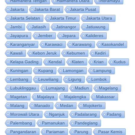
Halmahera Tengah
Halmahera Utara
Indramayu
Jakarta
Jakarta Barat
Jakarta Pusat
Jakarta Selatan
Jakarta Timur
Jakarta Utara
Jambi
Jatiasih
Jatinangor
Jatiuwung
Jayapura
Jember
Jepara
Kalideres
Karanganyar
Karawaci
Karawang
Kasokandel
Kawali
Kebon Jeruk
Kebumen
Kediri
Kelapa Gading
Kendal
Klaten
Krian
Kudus
Kuningan
Kupang
Lamongan
Lampung
Lembang
Leuwiliang
Ligung
Lombok
Lubuklinggau
Lumajang
Madiun
Magelang
Magetan
Majalaya
Majalengka
Makassar
Malang
Manado
Medan
Mojokerto
Morowali Utara
Nganjuk
Padalarang
Padang
Palembang
Pamanukan
Pandeglang
Pangandaran
Pariaman
Parung
Pasar Kemis