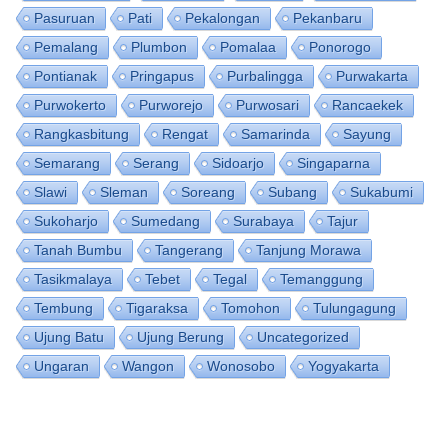
Pasuruan
Pati
Pekalongan
Pekanbaru
Pemalang
Plumbon
Pomalaa
Ponorogo
Pontianak
Pringapus
Purbalingga
Purwakarta
Purwokerto
Purworejo
Purwosari
Rancaekek
Rangkasbitung
Rengat
Samarinda
Sayung
Semarang
Serang
Sidoarjo
Singaparna
Slawi
Sleman
Soreang
Subang
Sukabumi
Sukoharjo
Sumedang
Surabaya
Tajur
Tanah Bumbu
Tangerang
Tanjung Morawa
Tasikmalaya
Tebet
Tegal
Temanggung
Tembung
Tigaraksa
Tomohon
Tulungagung
Ujung Batu
Ujung Berung
Uncategorized
Ungaran
Wangon
Wonosobo
Yogyakarta