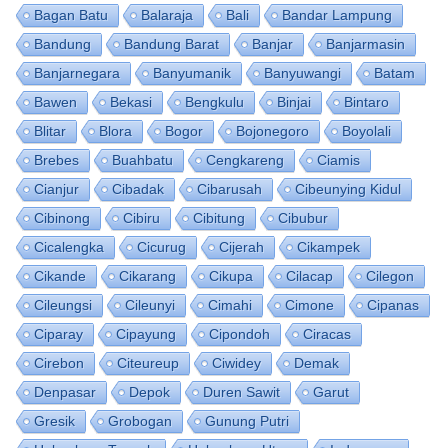
Bagan Batu
Balaraja
Bali
Bandar Lampung
Bandung
Bandung Barat
Banjar
Banjarmasin
Banjarnegara
Banyumanik
Banyuwangi
Batam
Bawen
Bekasi
Bengkulu
Binjai
Bintaro
Blitar
Blora
Bogor
Bojonegoro
Boyolali
Brebes
Buahbatu
Cengkareng
Ciamis
Cianjur
Cibadak
Cibarusah
Cibeunying Kidul
Cibinong
Cibiru
Cibitung
Cibubur
Cicalengka
Cicurug
Cijerah
Cikampek
Cikande
Cikarang
Cikupa
Cilacap
Cilegon
Cileungsi
Cileunyi
Cimahi
Cimone
Cipanas
Ciparay
Cipayung
Cipondoh
Ciracas
Cirebon
Citeureup
Ciwidey
Demak
Denpasar
Depok
Duren Sawit
Garut
Gresik
Grobogan
Gunung Putri