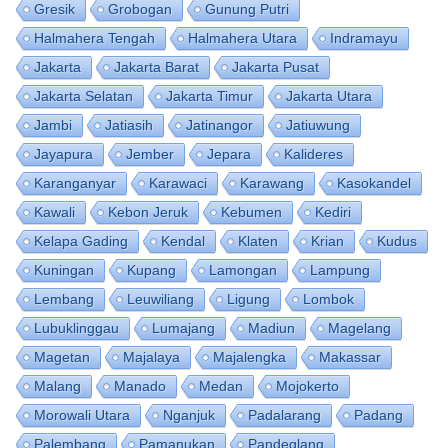
Gresik
Grobogan
Gunung Putri
Halmahera Tengah
Halmahera Utara
Indramayu
Jakarta
Jakarta Barat
Jakarta Pusat
Jakarta Selatan
Jakarta Timur
Jakarta Utara
Jambi
Jatiasih
Jatinangor
Jatiuwung
Jayapura
Jember
Jepara
Kalideres
Karanganyar
Karawaci
Karawang
Kasokandel
Kawali
Kebon Jeruk
Kebumen
Kediri
Kelapa Gading
Kendal
Klaten
Krian
Kudus
Kuningan
Kupang
Lamongan
Lampung
Lembang
Leuwiliang
Ligung
Lombok
Lubuklinggau
Lumajang
Madiun
Magelang
Magetan
Majalaya
Majalengka
Makassar
Malang
Manado
Medan
Mojokerto
Morowali Utara
Nganjuk
Padalarang
Padang
Palembang
Pamanukan
Pandeglang