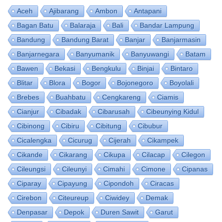
Aceh
Ajibarang
Ambon
Antapani
Bagan Batu
Balaraja
Bali
Bandar Lampung
Bandung
Bandung Barat
Banjar
Banjarmasin
Banjarnegara
Banyumanik
Banyuwangi
Batam
Bawen
Bekasi
Bengkulu
Binjai
Bintaro
Blitar
Blora
Bogor
Bojonegoro
Boyolali
Brebes
Buahbatu
Cengkareng
Ciamis
Cianjur
Cibadak
Cibarusah
Cibeunying Kidul
Cibinong
Cibiru
Cibitung
Cibubur
Cicalengka
Cicurug
Cijerah
Cikampek
Cikande
Cikarang
Cikupa
Cilacap
Cilegon
Cileungsi
Cileunyi
Cimahi
Cimone
Cipanas
Ciparay
Cipayung
Cipondoh
Ciracas
Cirebon
Citeureup
Ciwidey
Demak
Denpasar
Depok
Duren Sawit
Garut