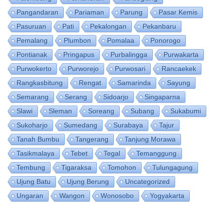
Pangandaran
Pariaman
Parung
Pasar Kemis
Pasuruan
Pati
Pekalongan
Pekanbaru
Pemalang
Plumbon
Pomalaa
Ponorogo
Pontianak
Pringapus
Purbalingga
Purwakarta
Purwokerto
Purworejo
Purwosari
Rancaekek
Rangkasbitung
Rengat
Samarinda
Sayung
Semarang
Serang
Sidoarjo
Singaparna
Slawi
Sleman
Soreang
Subang
Sukabumi
Sukoharjo
Sumedang
Surabaya
Tajur
Tanah Bumbu
Tangerang
Tanjung Morawa
Tasikmalaya
Tebet
Tegal
Temanggung
Tembung
Tigaraksa
Tomohon
Tulungagung
Ujung Batu
Ujung Berung
Uncategorized
Ungaran
Wangon
Wonosobo
Yogyakarta