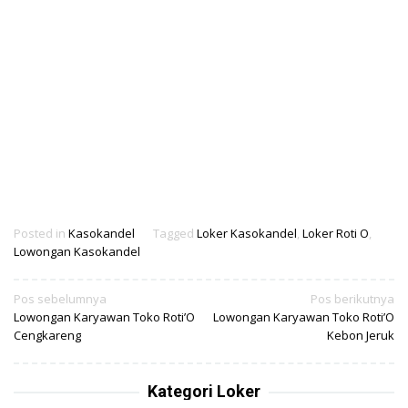
Posted in
Kasokandel
Tagged
Loker Kasokandel
,
Loker Roti O
,
Lowongan Kasokandel
Navigasi
Pos sebelumnya
Pos berikutnya
Lowongan Karyawan Toko Roti’O
Lowongan Karyawan Toko Roti’O
pos
Cengkareng
Kebon Jeruk
Kategori Loker