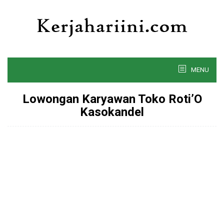
Skip
to
content
MENU
Lowongan Karyawan Toko Roti’O
Kasokandel