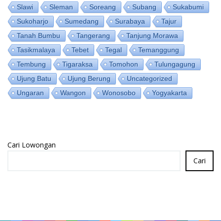
Slawi
Sleman
Soreang
Subang
Sukabumi
Sukoharjo
Sumedang
Surabaya
Tajur
Tanah Bumbu
Tangerang
Tanjung Morawa
Tasikmalaya
Tebet
Tegal
Temanggung
Tembung
Tigaraksa
Tomohon
Tulungagung
Ujung Batu
Ujung Berung
Uncategorized
Ungaran
Wangon
Wonosobo
Yogyakarta
Cari Lowongan
Cari