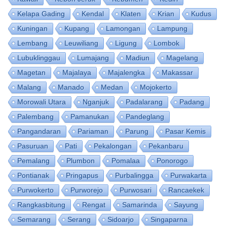
Kelapa Gading
Kendal
Klaten
Krian
Kudus
Kuningan
Kupang
Lamongan
Lampung
Lembang
Leuwiliang
Ligung
Lombok
Lubuklinggau
Lumajang
Madiun
Magelang
Magetan
Majalaya
Majalengka
Makassar
Malang
Manado
Medan
Mojokerto
Morowali Utara
Nganjuk
Padalarang
Padang
Palembang
Pamanukan
Pandeglang
Pangandaran
Pariaman
Parung
Pasar Kemis
Pasuruan
Pati
Pekalongan
Pekanbaru
Pemalang
Plumbon
Pomalaa
Ponorogo
Pontianak
Pringapus
Purbalingga
Purwakarta
Purwokerto
Purworejo
Purwosari
Rancaekek
Rangkasbitung
Rengat
Samarinda
Sayung
Semarang
Serang
Sidoarjo
Singaparna