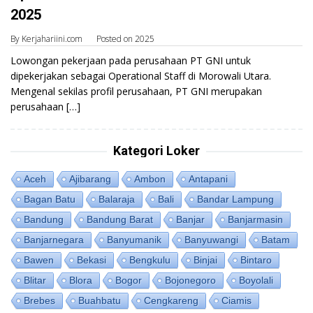
2025
By
Kerjahariini.com
Posted on
2025
Lowongan pekerjaan pada perusahaan PT GNI untuk
dipekerjakan sebagai Operational Staff di Morowali Utara.
Mengenal sekilas profil perusahaan, PT GNI merupakan
perusahaan […]
Kategori Loker
Aceh
Ajibarang
Ambon
Antapani
Bagan Batu
Balaraja
Bali
Bandar Lampung
Bandung
Bandung Barat
Banjar
Banjarmasin
Banjarnegara
Banyumanik
Banyuwangi
Batam
Bawen
Bekasi
Bengkulu
Binjai
Bintaro
Blitar
Blora
Bogor
Bojonegoro
Boyolali
Brebes
Buahbatu
Cengkareng
Ciamis