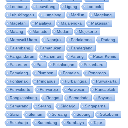
Lembang
Leuwiliang
Ligung
Lombok
Lubuklinggau
Lumajang
Madiun
Magelang
Magetan
Majalaya
Majalengka
Makassar
Malang
Manado
Medan
Mojokerto
Morowali Utara
Nganjuk
Padalarang
Padang
Palembang
Pamanukan
Pandeglang
Pangandaran
Pariaman
Parung
Pasar Kemis
Pasuruan
Pati
Pekalongan
Pekanbaru
Pemalang
Plumbon
Pomalaa
Ponorogo
Pontianak
Pringapus
Purbalingga
Purwakarta
Purwokerto
Purworejo
Purwosari
Rancaekek
Rangkasbitung
Rengat
Samarinda
Sayung
Semarang
Serang
Sidoarjo
Singaparna
Slawi
Sleman
Soreang
Subang
Sukabumi
Sukoharjo
Sumedang
Surabaya
Tajur