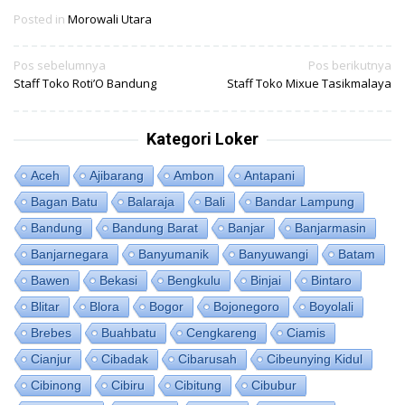
Posted in
Morowali Utara
Navigasi
Pos sebelumnya
Pos berikutnya
Staff Toko Roti’O Bandung
Staff Toko Mixue Tasikmalaya
pos
Kategori Loker
Aceh
Ajibarang
Ambon
Antapani
Bagan Batu
Balaraja
Bali
Bandar Lampung
Bandung
Bandung Barat
Banjar
Banjarmasin
Banjarnegara
Banyumanik
Banyuwangi
Batam
Bawen
Bekasi
Bengkulu
Binjai
Bintaro
Blitar
Blora
Bogor
Bojonegoro
Boyolali
Brebes
Buahbatu
Cengkareng
Ciamis
Cianjur
Cibadak
Cibarusah
Cibeunying Kidul
Cibinong
Cibiru
Cibitung
Cibubur