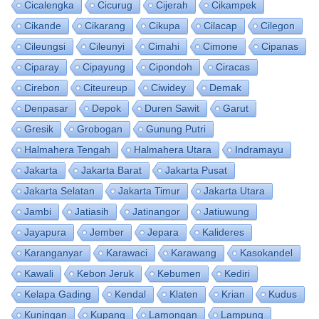
Cicalengka
Cicurug
Cijerah
Cikampek
Cikande
Cikarang
Cikupa
Cilacap
Cilegon
Cileungsi
Cileunyi
Cimahi
Cimone
Cipanas
Ciparay
Cipayung
Cipondoh
Ciracas
Cirebon
Citeureup
Ciwidey
Demak
Denpasar
Depok
Duren Sawit
Garut
Gresik
Grobogan
Gunung Putri
Halmahera Tengah
Halmahera Utara
Indramayu
Jakarta
Jakarta Barat
Jakarta Pusat
Jakarta Selatan
Jakarta Timur
Jakarta Utara
Jambi
Jatiasih
Jatinangor
Jatiuwung
Jayapura
Jember
Jepara
Kalideres
Karanganyar
Karawaci
Karawang
Kasokandel
Kawali
Kebon Jeruk
Kebumen
Kediri
Kelapa Gading
Kendal
Klaten
Krian
Kudus
Kuningan
Kupang
Lamongan
Lampung