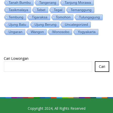
Tanah Bumbu
Tangerang
Tanjung Morawa
Tasikmalaya
Tebet
Tegal
Temanggung
Tembung
Tigaraksa
Tomohon
Tulungagung
Ujung Batu
Ujung Berung
Uncategorized
Ungaran
Wangon
Wonosobo
Yogyakarta
Cari Lowongan
Cari
Copyright 2024, All Rights Reserved