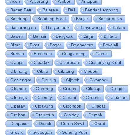
Aceh
Ajibarang
Ambon
Antapani
Bagan Batu
Balaraja
Bali
Bandar Lampung
Bandung
Bandung Barat
Banjar
Banjarmasin
Banjarnegara
Banyumanik
Banyuwangi
Batam
Bawen
Bekasi
Bengkulu
Binjai
Bintaro
Blitar
Blora
Bogor
Bojonegoro
Boyolali
Brebes
Buahbatu
Cengkareng
Ciamis
Cianjur
Cibadak
Cibarusah
Cibeunying Kidul
Cibinong
Cibiru
Cibitung
Cibubur
Cicalengka
Cicurug
Cijerah
Cikampek
Cikande
Cikarang
Cikupa
Cilacap
Cilegon
Cileungsi
Cileunyi
Cimahi
Cimone
Cipanas
Ciparay
Cipayung
Cipondoh
Ciracas
Cirebon
Citeureup
Ciwidey
Demak
Denpasar
Depok
Duren Sawit
Garut
Gresik
Grobogan
Gunung Putri