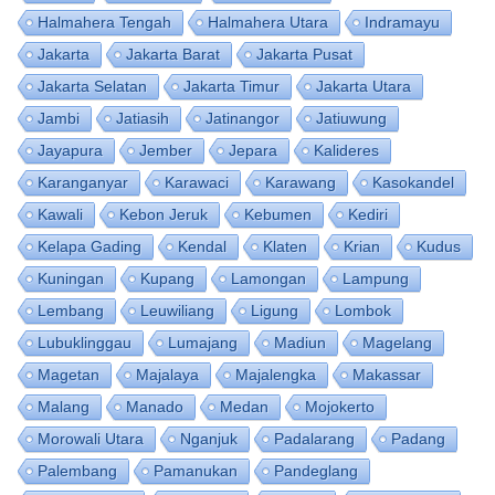
Halmahera Tengah
Halmahera Utara
Indramayu
Jakarta
Jakarta Barat
Jakarta Pusat
Jakarta Selatan
Jakarta Timur
Jakarta Utara
Jambi
Jatiasih
Jatinangor
Jatiuwung
Jayapura
Jember
Jepara
Kalideres
Karanganyar
Karawaci
Karawang
Kasokandel
Kawali
Kebon Jeruk
Kebumen
Kediri
Kelapa Gading
Kendal
Klaten
Krian
Kudus
Kuningan
Kupang
Lamongan
Lampung
Lembang
Leuwiliang
Ligung
Lombok
Lubuklinggau
Lumajang
Madiun
Magelang
Magetan
Majalaya
Majalengka
Makassar
Malang
Manado
Medan
Mojokerto
Morowali Utara
Nganjuk
Padalarang
Padang
Palembang
Pamanukan
Pandeglang