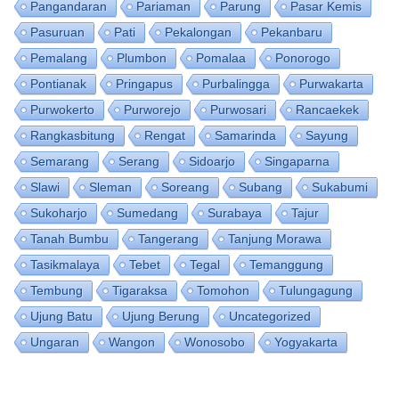
Pangandaran
Pariaman
Parung
Pasar Kemis
Pasuruan
Pati
Pekalongan
Pekanbaru
Pemalang
Plumbon
Pomalaa
Ponorogo
Pontianak
Pringapus
Purbalingga
Purwakarta
Purwokerto
Purworejo
Purwosari
Rancaekek
Rangkasbitung
Rengat
Samarinda
Sayung
Semarang
Serang
Sidoarjo
Singaparna
Slawi
Sleman
Soreang
Subang
Sukabumi
Sukoharjo
Sumedang
Surabaya
Tajur
Tanah Bumbu
Tangerang
Tanjung Morawa
Tasikmalaya
Tebet
Tegal
Temanggung
Tembung
Tigaraksa
Tomohon
Tulungagung
Ujung Batu
Ujung Berung
Uncategorized
Ungaran
Wangon
Wonosobo
Yogyakarta