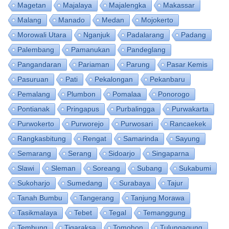
Magetan
Majalaya
Majalengka
Makassar
Malang
Manado
Medan
Mojokerto
Morowali Utara
Nganjuk
Padalarang
Padang
Palembang
Pamanukan
Pandeglang
Pangandaran
Pariaman
Parung
Pasar Kemis
Pasuruan
Pati
Pekalongan
Pekanbaru
Pemalang
Plumbon
Pomalaa
Ponorogo
Pontianak
Pringapus
Purbalingga
Purwakarta
Purwokerto
Purworejo
Purwosari
Rancaekek
Rangkasbitung
Rengat
Samarinda
Sayung
Semarang
Serang
Sidoarjo
Singaparna
Slawi
Sleman
Soreang
Subang
Sukabumi
Sukoharjo
Sumedang
Surabaya
Tajur
Tanah Bumbu
Tangerang
Tanjung Morawa
Tasikmalaya
Tebet
Tegal
Temanggung
Tembung
Tigaraksa
Tomohon
Tulungagung