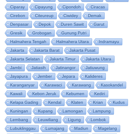
Ciparay
Cipayung
Cipondoh
Ciracas
Cirebon
Citeureup
Ciwidey
Demak
Denpasar
Depok
Duren Sawit
Garut
Gresik
Grobogan
Gunung Putri
Halmahera Tengah
Halmahera Utara
Indramayu
Jakarta
Jakarta Barat
Jakarta Pusat
Jakarta Selatan
Jakarta Timur
Jakarta Utara
Jambi
Jatiasih
Jatinangor
Jatiuwung
Jayapura
Jember
Jepara
Kalideres
Karanganyar
Karawaci
Karawang
Kasokandel
Kawali
Kebon Jeruk
Kebumen
Kediri
Kelapa Gading
Kendal
Klaten
Krian
Kudus
Kuningan
Kupang
Lamongan
Lampung
Lembang
Leuwiliang
Ligung
Lombok
Lubuklinggau
Lumajang
Madiun
Magelang