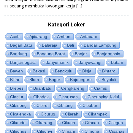
ini sedang membuka lowongan kerja […]
Kategori Loker
Aceh
Ajibarang
Ambon
Antapani
Bagan Batu
Balaraja
Bali
Bandar Lampung
Bandung
Bandung Barat
Banjar
Banjarmasin
Banjarnegara
Banyumanik
Banyuwangi
Batam
Bawen
Bekasi
Bengkulu
Binjai
Bintaro
Blitar
Blora
Bogor
Bojonegoro
Boyolali
Brebes
Buahbatu
Cengkareng
Ciamis
Cianjur
Cibadak
Cibarusah
Cibeunying Kidul
Cibinong
Cibiru
Cibitung
Cibubur
Cicalengka
Cicurug
Cijerah
Cikampek
Cikande
Cikarang
Cikupa
Cilacap
Cilegon
Cileungsi
Cileunyi
Cimahi
Cimone
Cipanas