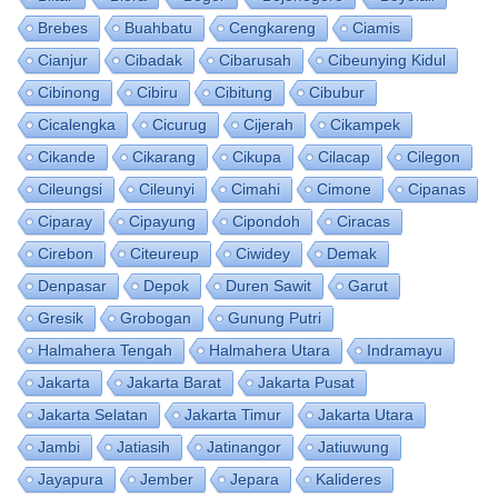
Brebes
Buahbatu
Cengkareng
Ciamis
Cianjur
Cibadak
Cibarusah
Cibeunying Kidul
Cibinong
Cibiru
Cibitung
Cibubur
Cicalengka
Cicurug
Cijerah
Cikampek
Cikande
Cikarang
Cikupa
Cilacap
Cilegon
Cileungsi
Cileunyi
Cimahi
Cimone
Cipanas
Ciparay
Cipayung
Cipondoh
Ciracas
Cirebon
Citeureup
Ciwidey
Demak
Denpasar
Depok
Duren Sawit
Garut
Gresik
Grobogan
Gunung Putri
Halmahera Tengah
Halmahera Utara
Indramayu
Jakarta
Jakarta Barat
Jakarta Pusat
Jakarta Selatan
Jakarta Timur
Jakarta Utara
Jambi
Jatiasih
Jatinangor
Jatiuwung
Jayapura
Jember
Jepara
Kalideres