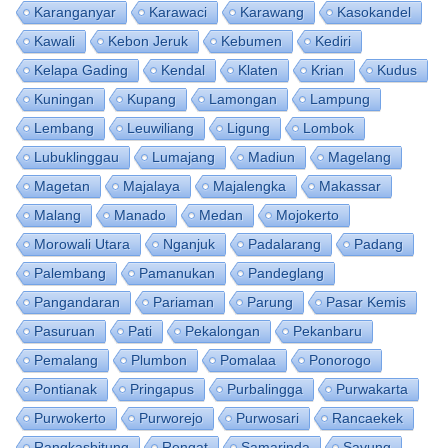
Karanganyar
Karawaci
Karawang
Kasokandel
Kawali
Kebon Jeruk
Kebumen
Kediri
Kelapa Gading
Kendal
Klaten
Krian
Kudus
Kuningan
Kupang
Lamongan
Lampung
Lembang
Leuwiliang
Ligung
Lombok
Lubuklinggau
Lumajang
Madiun
Magelang
Magetan
Majalaya
Majalengka
Makassar
Malang
Manado
Medan
Mojokerto
Morowali Utara
Nganjuk
Padalarang
Padang
Palembang
Pamanukan
Pandeglang
Pangandaran
Pariaman
Parung
Pasar Kemis
Pasuruan
Pati
Pekalongan
Pekanbaru
Pemalang
Plumbon
Pomalaa
Ponorogo
Pontianak
Pringapus
Purbalingga
Purwakarta
Purwokerto
Purworejo
Purwosari
Rancaekek
Rangkasbitung
Rengat
Samarinda
Sayung