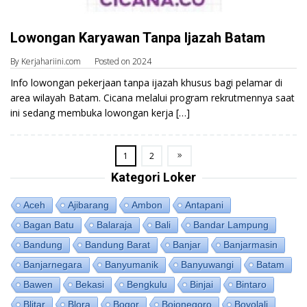
Lowongan Karyawan Tanpa Ijazah Batam
By
Kerjahariini.com
Posted on
2024
Info lowongan pekerjaan tanpa ijazah khusus bagi pelamar di
area wilayah Batam. Cicana melalui program rekrutmennya saat
ini sedang membuka lowongan kerja […]
1
2
Kategori Loker
Aceh
Ajibarang
Ambon
Antapani
Bagan Batu
Balaraja
Bali
Bandar Lampung
Bandung
Bandung Barat
Banjar
Banjarmasin
Banjarnegara
Banyumanik
Banyuwangi
Batam
Bawen
Bekasi
Bengkulu
Binjai
Bintaro
Blitar
Blora
Bogor
Bojonegoro
Boyolali