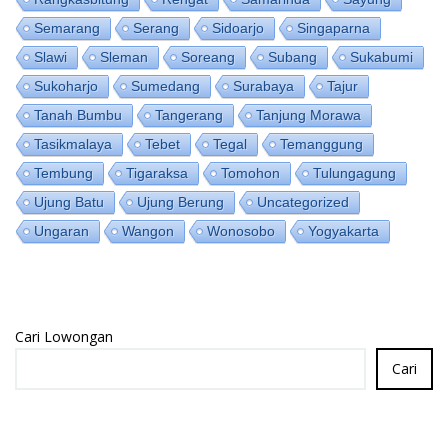
Semarang
Serang
Sidoarjo
Singaparna
Slawi
Sleman
Soreang
Subang
Sukabumi
Sukoharjo
Sumedang
Surabaya
Tajur
Tanah Bumbu
Tangerang
Tanjung Morawa
Tasikmalaya
Tebet
Tegal
Temanggung
Tembung
Tigaraksa
Tomohon
Tulungagung
Ujung Batu
Ujung Berung
Uncategorized
Ungaran
Wangon
Wonosobo
Yogyakarta
Cari Lowongan
Cari