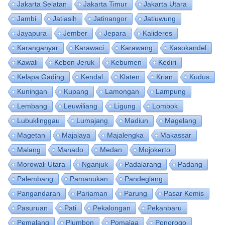
Jakarta Selatan
Jakarta Timur
Jakarta Utara
Jambi
Jatiasih
Jatinangor
Jatiuwung
Jayapura
Jember
Jepara
Kalideres
Karanganyar
Karawaci
Karawang
Kasokandel
Kawali
Kebon Jeruk
Kebumen
Kediri
Kelapa Gading
Kendal
Klaten
Krian
Kudus
Kuningan
Kupang
Lamongan
Lampung
Lembang
Leuwiliang
Ligung
Lombok
Lubuklinggau
Lumajang
Madiun
Magelang
Magetan
Majalaya
Majalengka
Makassar
Malang
Manado
Medan
Mojokerto
Morowali Utara
Nganjuk
Padalarang
Padang
Palembang
Pamanukan
Pandeglang
Pangandaran
Pariaman
Parung
Pasar Kemis
Pasuruan
Pati
Pekalongan
Pekanbaru
Pemalang
Plumbon
Pomalaa
Ponorogo