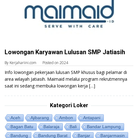
Lowongan Karyawan Lulusan SMP Jatiasih
By
Kerjahariini.com
Posted on
2024
Info lowongan pekerjaan lulusan SMP khusus bagi pelamar di
area wilayah Jatiasih. Maimaid melalui program rekrutmennya
saat ini sedang membuka lowongan kerja […]
Kategori Loker
Aceh
Ajibarang
Ambon
Antapani
Bagan Batu
Balaraja
Bali
Bandar Lampung
Bandung
Bandung Barat
Banjar
Banjarmasin