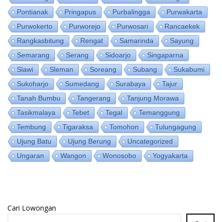
Pontianak
Pringapus
Purbalingga
Purwakarta
Purwokerto
Purworejo
Purwosari
Rancaekek
Rangkasbitung
Rengat
Samarinda
Sayung
Semarang
Serang
Sidoarjo
Singaparna
Slawi
Sleman
Soreang
Subang
Sukabumi
Sukoharjo
Sumedang
Surabaya
Tajur
Tanah Bumbu
Tangerang
Tanjung Morawa
Tasikmalaya
Tebet
Tegal
Temanggung
Tembung
Tigaraksa
Tomohon
Tulungagung
Ujung Batu
Ujung Berung
Uncategorized
Ungaran
Wangon
Wonosobo
Yogyakarta
Cari Lowongan