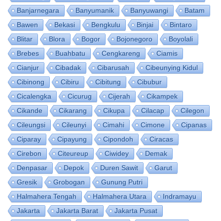
Banjarnegara
Banyumanik
Banyuwangi
Batam
Bawen
Bekasi
Bengkulu
Binjai
Bintaro
Blitar
Blora
Bogor
Bojonegoro
Boyolali
Brebes
Buahbatu
Cengkareng
Ciamis
Cianjur
Cibadak
Cibarusah
Cibeunying Kidul
Cibinong
Cibiru
Cibitung
Cibubur
Cicalengka
Cicurug
Cijerah
Cikampek
Cikande
Cikarang
Cikupa
Cilacap
Cilegon
Cileungsi
Cileunyi
Cimahi
Cimone
Cipanas
Ciparay
Cipayung
Cipondoh
Ciracas
Cirebon
Citeureup
Ciwidey
Demak
Denpasar
Depok
Duren Sawit
Garut
Gresik
Grobogan
Gunung Putri
Halmahera Tengah
Halmahera Utara
Indramayu
Jakarta
Jakarta Barat
Jakarta Pusat