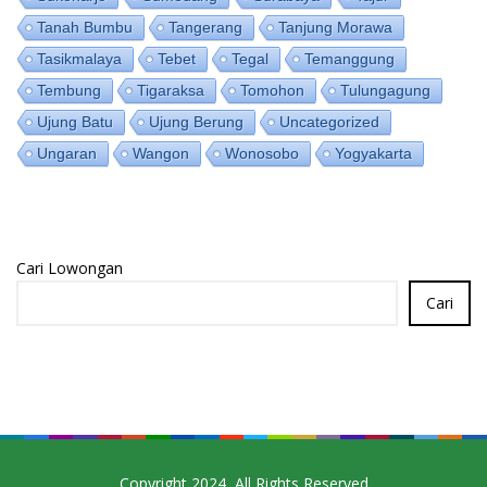
Tanah Bumbu
Tangerang
Tanjung Morawa
Tasikmalaya
Tebet
Tegal
Temanggung
Tembung
Tigaraksa
Tomohon
Tulungagung
Ujung Batu
Ujung Berung
Uncategorized
Ungaran
Wangon
Wonosobo
Yogyakarta
Cari Lowongan
Cari
Copyright 2024, All Rights Reserved