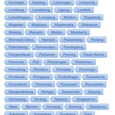
Kuningan
Kupang
Lamongan
Lampung
Lembang
Leuwiliang
Ligung
Lombok
Lubuklinggau
Lumajang
Madiun
Magelang
Magetan
Majalaya
Majalengka
Makassar
Malang
Manado
Medan
Mojokerto
Morowali Utara
Nganjuk
Padalarang
Padang
Palembang
Pamanukan
Pandeglang
Pangandaran
Pariaman
Parung
Pasar Kemis
Pasuruan
Pati
Pekalongan
Pekanbaru
Pemalang
Plumbon
Pomalaa
Ponorogo
Pontianak
Pringapus
Purbalingga
Purwakarta
Purwokerto
Purworejo
Purwosari
Rancaekek
Rangkasbitung
Rengat
Samarinda
Sayung
Semarang
Serang
Sidoarjo
Singaparna
Slawi
Sleman
Soreang
Subang
Sukabumi
Sukoharjo
Sumedang
Surabaya
Tajur