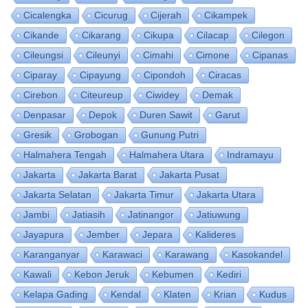
Cicalengka
Cicurug
Cijerah
Cikampek
Cikande
Cikarang
Cikupa
Cilacap
Cilegon
Cileungsi
Cileunyi
Cimahi
Cimone
Cipanas
Ciparay
Cipayung
Cipondoh
Ciracas
Cirebon
Citeureup
Ciwidey
Demak
Denpasar
Depok
Duren Sawit
Garut
Gresik
Grobogan
Gunung Putri
Halmahera Tengah
Halmahera Utara
Indramayu
Jakarta
Jakarta Barat
Jakarta Pusat
Jakarta Selatan
Jakarta Timur
Jakarta Utara
Jambi
Jatiasih
Jatinangor
Jatiuwung
Jayapura
Jember
Jepara
Kalideres
Karanganyar
Karawaci
Karawang
Kasokandel
Kawali
Kebon Jeruk
Kebumen
Kediri
Kelapa Gading
Kendal
Klaten
Krian
Kudus