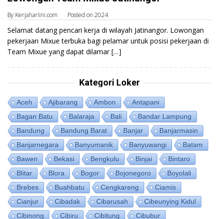
By
Kerjahariini.com
Posted on
2024
Selamat datang pencari kerja di wilayah Jatinangor. Lowongan
pekerjaan Mixue terbuka bagi pelamar untuk posisi pekerjaan di
Team Mixue yang dapat dilamar […]
Kategori Loker
Aceh
Ajibarang
Ambon
Antapani
Bagan Batu
Balaraja
Bali
Bandar Lampung
Bandung
Bandung Barat
Banjar
Banjarmasin
Banjarnegara
Banyumanik
Banyuwangi
Batam
Bawen
Bekasi
Bengkulu
Binjai
Bintaro
Blitar
Blora
Bogor
Bojonegoro
Boyolali
Brebes
Buahbatu
Cengkareng
Ciamis
Cianjur
Cibadak
Cibarusah
Cibeunying Kidul
Cibinong
Cibiru
Cibitung
Cibubur