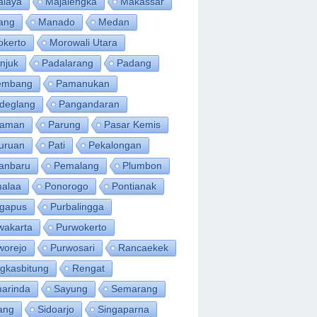
alaya
Majalengka
Makassar
ang
Manado
Medan
okerto
Morowali Utara
njuk
Padalarang
Padang
embang
Pamanukan
deglang
Pangandaran
iaman
Parung
Pasar Kemis
uruan
Pati
Pekalongan
anbaru
Pemalang
Plumbon
alaa
Ponorogo
Pontianak
ngapus
Purbalingga
wakarta
Purwokerto
worejo
Purwosari
Rancaekek
gkasbitung
Rengat
arinda
Sayung
Semarang
ang
Sidoarjo
Singaparna