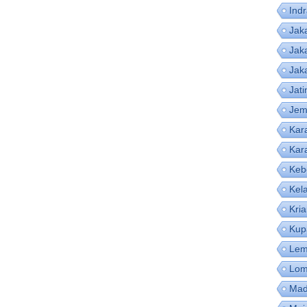
Ind
Jak
Jak
Jak
Jat
Jem
Kar
Kar
Keb
Kel
Kri
Kup
Lem
Lom
Mad