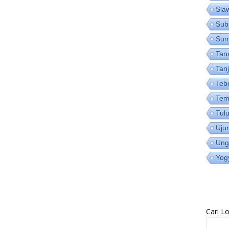
Sla
Sub
Su
Tan
Tan
Teb
Tem
Tul
Uju
Ung
Yog
Cari 