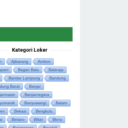
Kategori Loker
h
Ajibarang
Ambon
apani
Bagan Batu
Balaraja
Bandar Lampung
Bandung
dung Barat
Banjar
jarmasin
Banjarnegara
yumanik
Banyuwangi
Batam
en
Bekasi
Bengkulu
ai
Bintaro
Blitar
Blora
or
Bojonegoro
Boyolali