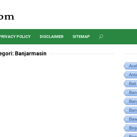
PRIVACY POLICY
DISCLAIMER
SITEMAP
egori:
Banjarmasin
Ace
Ant
Bali
Ban
Ban
Ban
Baw
Binj
Bog