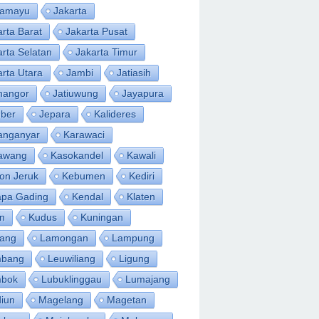
ramayu
Jakarta
arta Barat
Jakarta Pusat
arta Selatan
Jakarta Timur
arta Utara
Jambi
Jatiasih
inangor
Jatiuwung
Jayapura
ber
Jepara
Kalideres
anganyar
Karawaci
awang
Kasokandel
Kawali
on Jeruk
Kebumen
Kediri
apa Gading
Kendal
Klaten
an
Kudus
Kuningan
ang
Lamongan
Lampung
bang
Leuwiliang
Ligung
bok
Lubuklinggau
Lumajang
iun
Magelang
Magetan