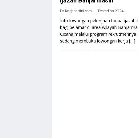
Ijazah Banjarmasin
By
Kerjahariini.com
Posted on
2024
Info lowongan pekerjaan tanpa ijazah 
bagi pelamar di area wilayah Banjarmas
Cicana melalui program rekrutmennya s
sedang membuka lowongan kerja […]