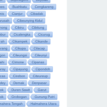
bes
Buahbatu
Cengkareng
mis
Cianjur
Cibadak
arusah
Cibeunying Kidul
inong
Cibiru
Cibitung
ubur
Cicalengka
Cicurug
rah
Cikampek
Cikande
arang
Cikupa
Cilacap
egon
Cileungsi
Cileunyi
ahi
Cimone
Cipanas
aray
Cipayung
Cipondoh
acas
Cirebon
Citeureup
idey
Demak
Denpasar
ok
Duren Sawit
Garut
sik
Grobogan
Gunung Putri
mahera Tengah
Halmahera Utara