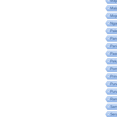
Maj
Mal
Moj
Nga
Pal
Pan
Par
Pas
Pek
Pom
Pri
Pur
Pur
Ran
Sam
Ser