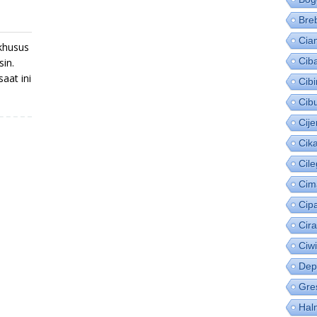
Bre
Cia
khusus
Cib
in.
aat ini
Cib
Cib
Cije
Cik
Cil
Cim
Cip
Cir
Ciw
Dep
Gre
Hal