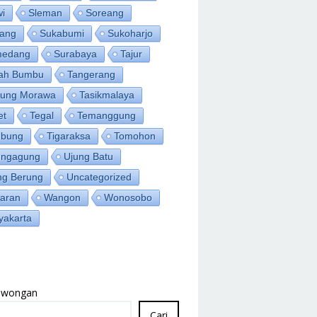
wi
Sleman
Soreang
ang
Sukabumi
Sukoharjo
medang
Surabaya
Tajur
ah Bumbu
Tangerang
jung Morawa
Tasikmalaya
et
Tegal
Temanggung
bung
Tigaraksa
Tomohon
ungagung
Ujung Batu
ng Berung
Uncategorized
aran
Wangon
Wonosobo
yakarta
Lowongan
Cari