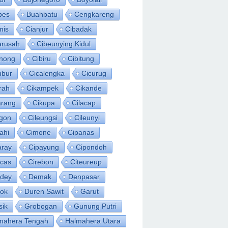
bes
Buahbatu
Cengkareng
mis
Cianjur
Cibadak
arusah
Cibeunying Kidul
inong
Cibiru
Cibitung
ubur
Cicalengka
Cicurug
rah
Cikampek
Cikande
arang
Cikupa
Cilacap
egon
Cileungsi
Cileunyi
ahi
Cimone
Cipanas
aray
Cipayung
Cipondoh
acas
Cirebon
Citeureup
idey
Demak
Denpasar
ok
Duren Sawit
Garut
sik
Grobogan
Gunung Putri
mahera Tengah
Halmahera Utara