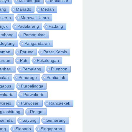
alaya
Majalengka
Makassar
ang
Manado
Medan
okerto
Morowali Utara
njuk
Padalarang
Padang
embang
Pamanukan
deglang
Pangandaran
iaman
Parung
Pasar Kemis
uruan
Pati
Pekalongan
anbaru
Pemalang
Plumbon
alaa
Ponorogo
Pontianak
ngapus
Purbalingga
wakarta
Purwokerto
worejo
Purwosari
Rancaekek
gkasbitung
Rengat
arinda
Sayung
Semarang
ang
Sidoarjo
Singaparna