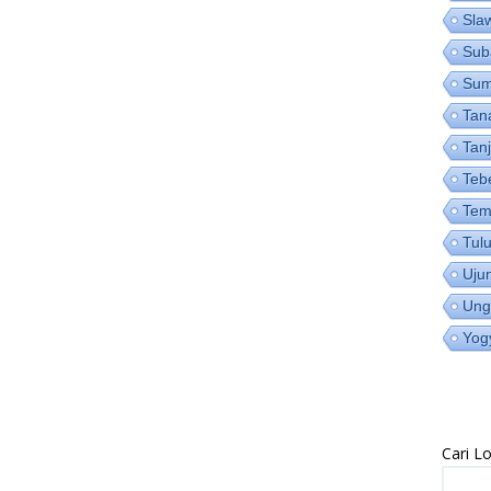
Sla
Sub
Su
Tan
Tan
Teb
Tem
Tul
Uju
Ung
Yog
Cari 