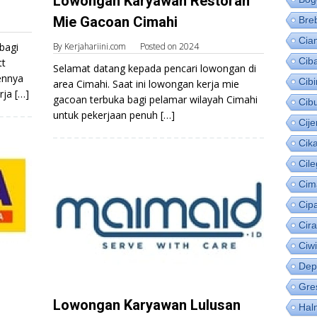
Lowongan Karyawan Restoran
Mie Gacoan Cimahi
Bre
Cia
bagi
By
Kerjahariini.com
Posted on
2024
Cib
tt
Selamat datang kepada pencari lowongan di
ennya
Cib
area Cimahi. Saat ini lowongan kerja mie
ja […]
gacoan terbuka bagi pelamar wilayah Cimahi
Cib
untuk pekerjaan penuh […]
Cije
Cik
Cil
Cim
Cip
Cir
Ciw
Dep
Gre
Lowongan Karyawan Lulusan
Hal