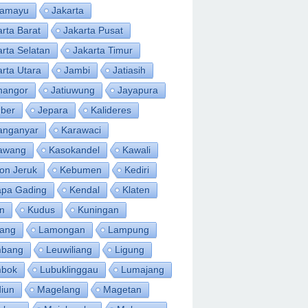
ramayu
Jakarta
arta Barat
Jakarta Pusat
arta Selatan
Jakarta Timur
arta Utara
Jambi
Jatiasih
inangor
Jatiuwung
Jayapura
ber
Jepara
Kalideres
anganyar
Karawaci
awang
Kasokandel
Kawali
on Jeruk
Kebumen
Kediri
apa Gading
Kendal
Klaten
an
Kudus
Kuningan
ang
Lamongan
Lampung
bang
Leuwiliang
Ligung
bok
Lubuklinggau
Lumajang
iun
Magelang
Magetan