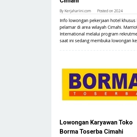
Cimahi
By
Kerjahariini.com
Posted on
2024
Info lowongan pekerjaan hotel khusus 
pelamar di area wilayah Cimahi. Marrio
International melalui program rekrutm
saat ini sedang membuka lowongan ker
Lowongan Karyawan Toko
Borma Toserba Cimahi