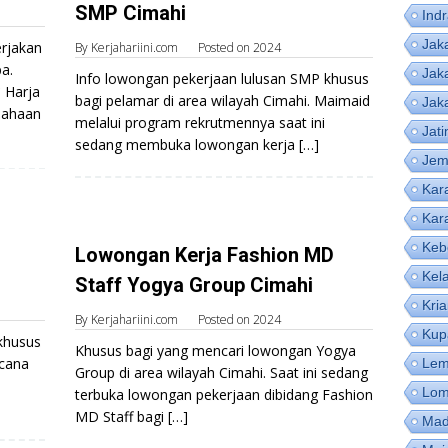
SMP Cimahi
Ind
Jak
rjakan
By
Kerjahariini.com
Posted on
2024
a.
Jak
Info lowongan pekerjaan lulusan SMP khusus
 Harja
bagi pelamar di area wilayah Cimahi. Maimaid
Jak
sahaan
melalui program rekrutmennya saat ini
Jat
sedang membuka lowongan kerja […]
Jem
Kar
Kar
Keb
Lowongan Kerja Fashion MD
Kel
Staff Yogya Group Cimahi
Kri
By
Kerjahariini.com
Posted on
2024
Kup
khusus
Khusus bagi yang mencari lowongan Yogya
icana
Lem
Group di area wilayah Cimahi. Saat ini sedang
Lom
terbuka lowongan pekerjaan dibidang Fashion
MD Staff bagi […]
Mad