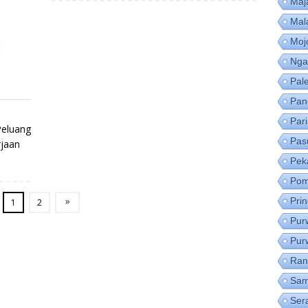
Maj
Mal
Moj
Nga
Pal
Pan
Par
Peluang
Pas
rjaan
Pek
Pom
Pri
1
2
Pur
Pur
Ran
Sam
Ser