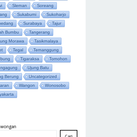
wi
Sleman
Soreang
ang
Sukabumi
Sukoharjo
medang
Surabaya
Tajur
ah Bumbu
Tangerang
jung Morawa
Tasikmalaya
et
Tegal
Temanggung
bung
Tigaraksa
Tomohon
ungagung
Ujung Batu
ng Berung
Uncategorized
aran
Wangon
Wonosobo
yakarta
Lowongan
Cari