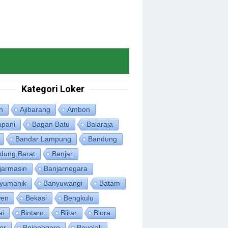
Kategori Loker
h
Ajibarang
Ambon
apani
Bagan Batu
Balaraja
Bandar Lampung
Bandung
dung Barat
Banjar
jarmasin
Banjarnegara
yumanik
Banyuwangi
Batam
en
Bekasi
Bengkulu
ai
Bintaro
Blitar
Blora
or
Bojonegoro
Boyolali