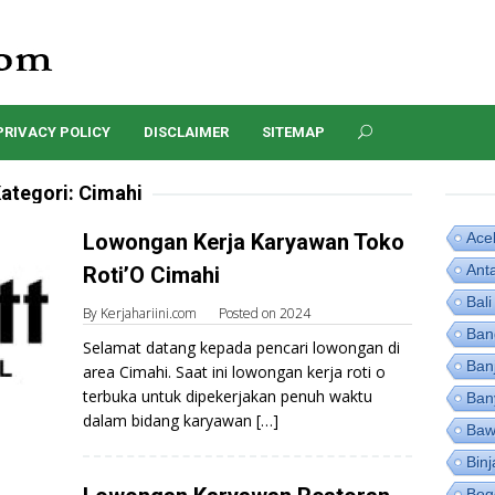
PRIVACY POLICY
DISCLAIMER
SITEMAP
ategori:
Cimahi
Lowongan Kerja Karyawan Toko
Ace
Ant
Roti’O Cimahi
Bali
By
Kerjahariini.com
Posted on
2024
Ban
Selamat datang kepada pencari lowongan di
Ban
area Cimahi. Saat ini lowongan kerja roti o
terbuka untuk dipekerjakan penuh waktu
Ban
dalam bidang karyawan […]
Baw
Binj
Bog