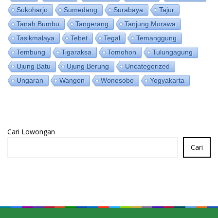
Sukoharjo
Sumedang
Surabaya
Tajur
Tanah Bumbu
Tangerang
Tanjung Morawa
Tasikmalaya
Tebet
Tegal
Temanggung
Tembung
Tigaraksa
Tomohon
Tulungagung
Ujung Batu
Ujung Berung
Uncategorized
Ungaran
Wangon
Wonosobo
Yogyakarta
Cari Lowongan
Cari