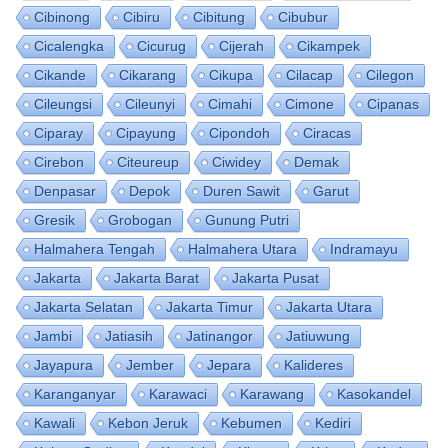
Cibinong
Cibiru
Cibitung
Cibubur
Cicalengka
Cicurug
Cijerah
Cikampek
Cikande
Cikarang
Cikupa
Cilacap
Cilegon
Cileungsi
Cileunyi
Cimahi
Cimone
Cipanas
Ciparay
Cipayung
Cipondoh
Ciracas
Cirebon
Citeureup
Ciwidey
Demak
Denpasar
Depok
Duren Sawit
Garut
Gresik
Grobogan
Gunung Putri
Halmahera Tengah
Halmahera Utara
Indramayu
Jakarta
Jakarta Barat
Jakarta Pusat
Jakarta Selatan
Jakarta Timur
Jakarta Utara
Jambi
Jatiasih
Jatinangor
Jatiuwung
Jayapura
Jember
Jepara
Kalideres
Karanganyar
Karawaci
Karawang
Kasokandel
Kawali
Kebon Jeruk
Kebumen
Kediri