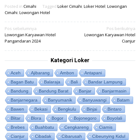
Posted in
Cimahi
Tagged
Loker Cimahi
,
Loker Hotel
,
Lowongan
Cimahi
,
Lowongan Hotel
Navigasi
Pos sebelumnya
Pos berikutnya
Lowongan Karyawan Hotel
Lowongan Karyawan Hotel
pos
Pangandaran 2024
Cianjur
Kategori Loker
Aceh
Ajibarang
Ambon
Antapani
Bagan Batu
Balaraja
Bali
Bandar Lampung
Bandung
Bandung Barat
Banjar
Banjarmasin
Banjarnegara
Banyumanik
Banyuwangi
Batam
Bawen
Bekasi
Bengkulu
Binjai
Bintaro
Blitar
Blora
Bogor
Bojonegoro
Boyolali
Brebes
Buahbatu
Cengkareng
Ciamis
Cianjur
Cibadak
Cibarusah
Cibeunying Kidul