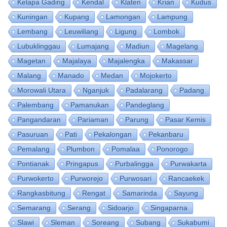
Kelapa Gading
Kendal
Klaten
Krian
Kudus
Kuningan
Kupang
Lamongan
Lampung
Lembang
Leuwiliang
Ligung
Lombok
Lubuklinggau
Lumajang
Madiun
Magelang
Magetan
Majalaya
Majalengka
Makassar
Malang
Manado
Medan
Mojokerto
Morowali Utara
Nganjuk
Padalarang
Padang
Palembang
Pamanukan
Pandeglang
Pangandaran
Pariaman
Parung
Pasar Kemis
Pasuruan
Pati
Pekalongan
Pekanbaru
Pemalang
Plumbon
Pomalaa
Ponorogo
Pontianak
Pringapus
Purbalingga
Purwakarta
Purwokerto
Purworejo
Purwosari
Rancaekek
Rangkasbitung
Rengat
Samarinda
Sayung
Semarang
Serang
Sidoarjo
Singaparna
Slawi
Sleman
Soreang
Subang
Sukabumi