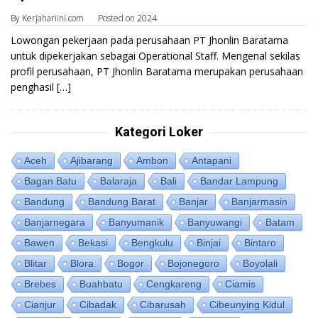
By
Kerjahariini.com
Posted on
2024
Lowongan pekerjaan pada perusahaan PT Jhonlin Baratama
untuk dipekerjakan sebagai Operational Staff. Mengenal sekilas
profil perusahaan, PT Jhonlin Baratama merupakan perusahaan
penghasil […]
Kategori Loker
Aceh
Ajibarang
Ambon
Antapani
Bagan Batu
Balaraja
Bali
Bandar Lampung
Bandung
Bandung Barat
Banjar
Banjarmasin
Banjarnegara
Banyumanik
Banyuwangi
Batam
Bawen
Bekasi
Bengkulu
Binjai
Bintaro
Blitar
Blora
Bogor
Bojonegoro
Boyolali
Brebes
Buahbatu
Cengkareng
Ciamis
Cianjur
Cibadak
Cibarusah
Cibeunying Kidul