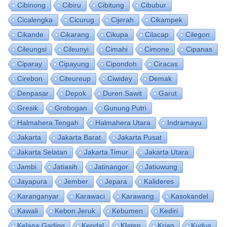
Cibinong
Cibiru
Cibitung
Cibubur
Cicalengka
Cicurug
Cijerah
Cikampek
Cikande
Cikarang
Cikupa
Cilacap
Cilegon
Cileungsi
Cileunyi
Cimahi
Cimone
Cipanas
Ciparay
Cipayung
Cipondoh
Ciracas
Cirebon
Citeureup
Ciwidey
Demak
Denpasar
Depok
Duren Sawit
Garut
Gresik
Grobogan
Gunung Putri
Halmahera Tengah
Halmahera Utara
Indramayu
Jakarta
Jakarta Barat
Jakarta Pusat
Jakarta Selatan
Jakarta Timur
Jakarta Utara
Jambi
Jatiasih
Jatinangor
Jatiuwung
Jayapura
Jember
Jepara
Kalideres
Karanganyar
Karawaci
Karawang
Kasokandel
Kawali
Kebon Jeruk
Kebumen
Kediri
Kelapa Gading
Kendal
Klaten
Krian
Kudus