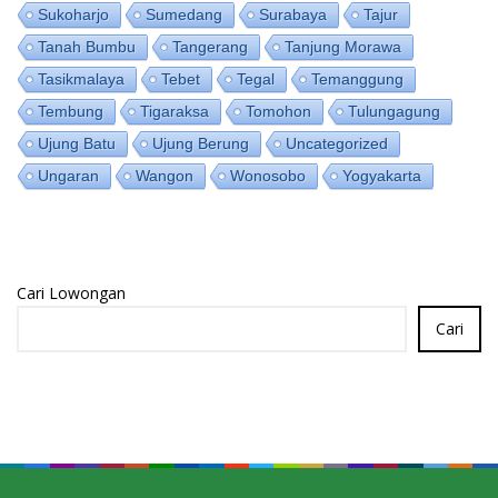
Sukoharjo
Sumedang
Surabaya
Tajur
Tanah Bumbu
Tangerang
Tanjung Morawa
Tasikmalaya
Tebet
Tegal
Temanggung
Tembung
Tigaraksa
Tomohon
Tulungagung
Ujung Batu
Ujung Berung
Uncategorized
Ungaran
Wangon
Wonosobo
Yogyakarta
Cari Lowongan
Cari