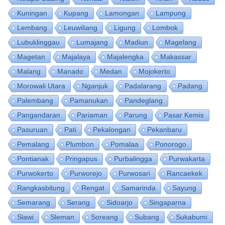
Kuningan
Kupang
Lamongan
Lampung
Lembang
Leuwiliang
Ligung
Lombok
Lubuklinggau
Lumajang
Madiun
Magelang
Magetan
Majalaya
Majalengka
Makassar
Malang
Manado
Medan
Mojokerto
Morowali Utara
Nganjuk
Padalarang
Padang
Palembang
Pamanukan
Pandeglang
Pangandaran
Pariaman
Parung
Pasar Kemis
Pasuruan
Pati
Pekalongan
Pekanbaru
Pemalang
Plumbon
Pomalaa
Ponorogo
Pontianak
Pringapus
Purbalingga
Purwakarta
Purwokerto
Purworejo
Purwosari
Rancaekek
Rangkasbitung
Rengat
Samarinda
Sayung
Semarang
Serang
Sidoarjo
Singaparna
Slawi
Sleman
Soreang
Subang
Sukabumi