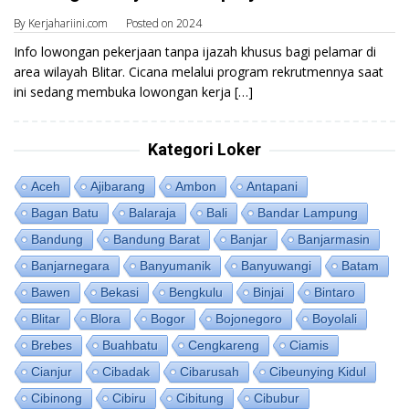
By
Kerjahariini.com
Posted on
2024
Info lowongan pekerjaan tanpa ijazah khusus bagi pelamar di
area wilayah Blitar. Cicana melalui program rekrutmennya saat
ini sedang membuka lowongan kerja […]
Kategori Loker
Aceh
Ajibarang
Ambon
Antapani
Bagan Batu
Balaraja
Bali
Bandar Lampung
Bandung
Bandung Barat
Banjar
Banjarmasin
Banjarnegara
Banyumanik
Banyuwangi
Batam
Bawen
Bekasi
Bengkulu
Binjai
Bintaro
Blitar
Blora
Bogor
Bojonegoro
Boyolali
Brebes
Buahbatu
Cengkareng
Ciamis
Cianjur
Cibadak
Cibarusah
Cibeunying Kidul
Cibinong
Cibiru
Cibitung
Cibubur