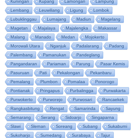
Kuningan
Kupang
Lamongan
Lampung
Lembang
Leuwiliang
Ligung
Lombok
Lubuklinggau
Lumajang
Madiun
Magelang
Magetan
Majalaya
Majalengka
Makassar
Malang
Manado
Medan
Mojokerto
Morowali Utara
Nganjuk
Padalarang
Padang
Palembang
Pamanukan
Pandeglang
Pangandaran
Pariaman
Parung
Pasar Kemis
Pasuruan
Pati
Pekalongan
Pekanbaru
Pemalang
Plumbon
Pomalaa
Ponorogo
Pontianak
Pringapus
Purbalingga
Purwakarta
Purwokerto
Purworejo
Purwosari
Rancaekek
Rangkasbitung
Rengat
Samarinda
Sayung
Semarang
Serang
Sidoarjo
Singaparna
Slawi
Sleman
Soreang
Subang
Sukabumi
Sukoharjo
Sumedang
Surabaya
Tajur