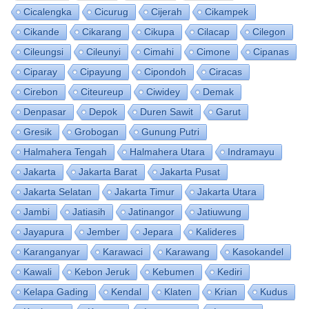
Cicalengka
Cicurug
Cijerah
Cikampek
Cikande
Cikarang
Cikupa
Cilacap
Cilegon
Cileungsi
Cileunyi
Cimahi
Cimone
Cipanas
Ciparay
Cipayung
Cipondoh
Ciracas
Cirebon
Citeureup
Ciwidey
Demak
Denpasar
Depok
Duren Sawit
Garut
Gresik
Grobogan
Gunung Putri
Halmahera Tengah
Halmahera Utara
Indramayu
Jakarta
Jakarta Barat
Jakarta Pusat
Jakarta Selatan
Jakarta Timur
Jakarta Utara
Jambi
Jatiasih
Jatinangor
Jatiuwung
Jayapura
Jember
Jepara
Kalideres
Karanganyar
Karawaci
Karawang
Kasokandel
Kawali
Kebon Jeruk
Kebumen
Kediri
Kelapa Gading
Kendal
Klaten
Krian
Kudus