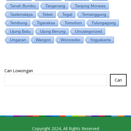
Tanah Bumbu
Tangerang
Tanjung Morawa
Tasikmalaya
Tebet
Tegal
Temanggung
Tembung
Tigaraksa
Tomohon
Tulungagung
Ujung Batu
Ujung Berung
Uncategorized
Ungaran
Wangon
Wonosobo
Yogyakarta
Cari Lowongan
Cari
Copyright 2024, All Rights Reserved