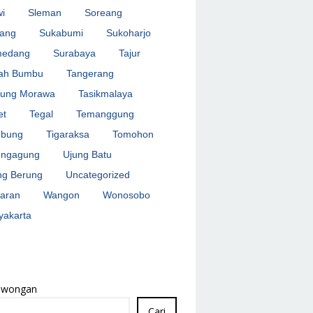
wi
Sleman
Soreang
ang
Sukabumi
Sukoharjo
medang
Surabaya
Tajur
ah Bumbu
Tangerang
jung Morawa
Tasikmalaya
et
Tegal
Temanggung
bung
Tigaraksa
Tomohon
ungagung
Ujung Batu
ng Berung
Uncategorized
aran
Wangon
Wonosobo
yakarta
Lowongan
Cari