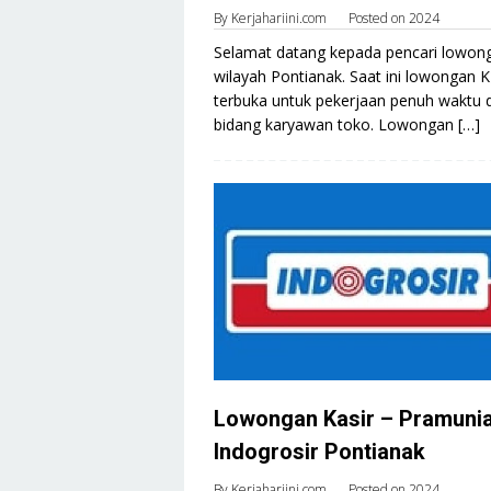
By
Kerjahariini.com
Posted on
2024
Selamat datang kepada pencari lowong
wilayah Pontianak. Saat ini lowongan 
terbuka untuk pekerjaan penuh waktu 
bidang karyawan toko. Lowongan […]
Lowongan Kasir – Pramuni
Indogrosir Pontianak
By
Kerjahariini.com
Posted on
2024