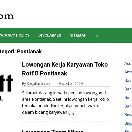
PRIVACY POLICY
DISCLAIMER
SITEMAP
tegori:
Pontianak
Lowongan Kerja Karyawan Toko
Ace
Ant
Roti’O Pontianak
Bali
By
Kerjahariini.com
Posted on
2024
Ban
Selamat datang kepada pencari lowongan di
Ban
area Pontianak. Saat ini lowongan kerja roti o
terbuka untuk dipekerjakan penuh waktu
Ban
dalam bidang karyawan […]
Baw
Binj
Bog