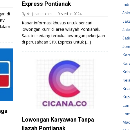
Express Pontianak
Ind
Jak
an di
By
Kerjahariini.com
Posted on
2024
KKV
Jak
Kabar informasi khusus untuk pencari
dalam
lowongan Kurir di area wilayah Pontianak.
Jak
Saat ini sedang terbuka lowongan pekerjaan
Jat
di perusahaan SPX Express untuk […]
Jem
Kar
Kar
Keb
Kel
Kri
Kup
Lem
aga
Lom
Lowongan Karyawan Tanpa
Mad
Ijazah Pontianak