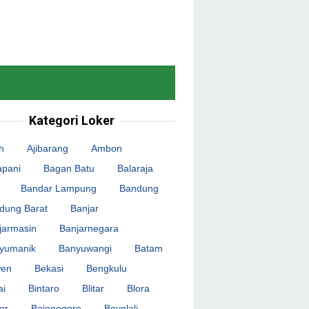
Kategori Loker
h
Ajibarang
Ambon
apani
Bagan Batu
Balaraja
Bandar Lampung
Bandung
dung Barat
Banjar
jarmasin
Banjarnegara
yumanik
Banyuwangi
Batam
en
Bekasi
Bengkulu
ai
Bintaro
Blitar
Blora
or
Bojonegoro
Boyolali