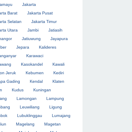
ramayu
Jakarta
arta Barat
Jakarta Pusat
arta Selatan
Jakarta Timur
arta Utara
Jambi
Jatiasih
inangor
Jatiuwung
Jayapura
ber
Jepara
Kalideres
anganyar
Karawaci
awang
Kasokandel
Kawali
on Jeruk
Kebumen
Kediri
apa Gading
Kendal
Klaten
an
Kudus
Kuningan
ang
Lamongan
Lampung
bang
Leuwiliang
Ligung
bok
Lubuklinggau
Lumajang
iun
Magelang
Magetan