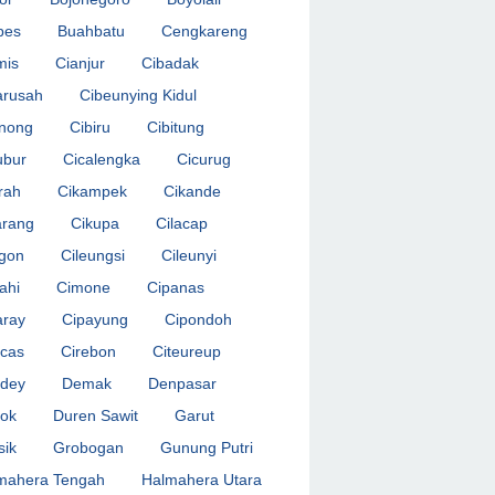
bes
Buahbatu
Cengkareng
mis
Cianjur
Cibadak
arusah
Cibeunying Kidul
inong
Cibiru
Cibitung
ubur
Cicalengka
Cicurug
rah
Cikampek
Cikande
arang
Cikupa
Cilacap
egon
Cileungsi
Cileunyi
ahi
Cimone
Cipanas
aray
Cipayung
Cipondoh
acas
Cirebon
Citeureup
idey
Demak
Denpasar
ok
Duren Sawit
Garut
sik
Grobogan
Gunung Putri
mahera Tengah
Halmahera Utara