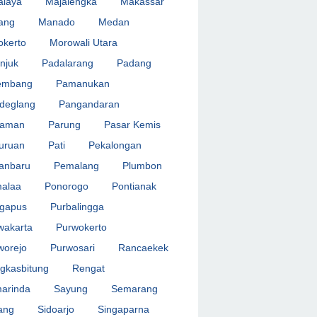
alaya
Majalengka
Makassar
ang
Manado
Medan
okerto
Morowali Utara
njuk
Padalarang
Padang
embang
Pamanukan
deglang
Pangandaran
iaman
Parung
Pasar Kemis
uruan
Pati
Pekalongan
anbaru
Pemalang
Plumbon
alaa
Ponorogo
Pontianak
ngapus
Purbalingga
wakarta
Purwokerto
worejo
Purwosari
Rancaekek
gkasbitung
Rengat
arinda
Sayung
Semarang
ang
Sidoarjo
Singaparna