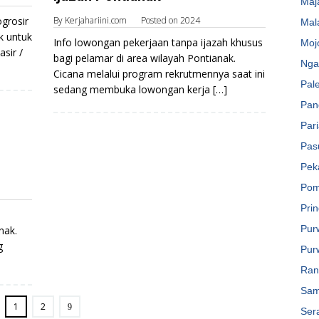
Maj
grosir
By
Kerjahariini.com
Posted on
2024
Mal
k untuk
Info lowongan pekerjaan tanpa ijazah khusus
Moj
sir /
bagi pelamar di area wilayah Pontianak.
Nga
Cicana melalui program rekrutmennya saat ini
Pal
sedang membuka lowongan kerja […]
Pan
Par
Pas
Pek
Pom
Pri
Pur
nak.
g
Pur
Ran
Sam
1
2
Ser