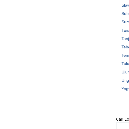
Sla
Sub
Su
Tan
Tan
Teb
Tem
Tul
Uju
Ung
Yog
Cari 