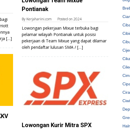
Lowongan Team Mixue
Pontianak
Bre
Cia
bagi
By
Kerjahariini.com
Posted on
2024
Cib
riott
Lowongan pekerjaan Mixue terbuka bagi
ennya
Cib
pelamar wilayah Pontianak untuk posisi
ja […]
pekerjaan di Team Mixue yang dapat dilamar
Cib
oleh pendaftar lulusan SMA / […]
Cije
Cik
Cil
Cim
Cip
Cir
Ciw
Dep
KKV
Gre
Lowongan Kurir Mitra SPX
Hal