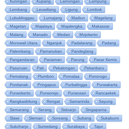
Kuningan
Kupang
Lamongan
Lampung
Lembang
Leuwiliang
Ligung
Lombok
Lubuklinggau
Lumajang
Madiun
Magelang
Magetan
Majalaya
Majalengka
Makassar
Malang
Manado
Medan
Mojokerto
Morowali Utara
Nganjuk
Padalarang
Padang
Palembang
Pamanukan
Pandeglang
Pangandaran
Pariaman
Parung
Pasar Kemis
Pasuruan
Pati
Pekalongan
Pekanbaru
Pemalang
Plumbon
Pomalaa
Ponorogo
Pontianak
Pringapus
Purbalingga
Purwakarta
Purwokerto
Purworejo
Purwosari
Rancaekek
Rangkasbitung
Rengat
Samarinda
Sayung
Semarang
Serang
Sidoarjo
Singaparna
Slawi
Sleman
Soreang
Subang
Sukabumi
Sukoharjo
Sumedang
Surabaya
Tajur