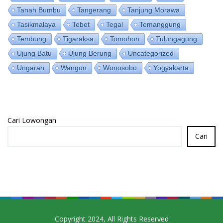
Tanah Bumbu
Tangerang
Tanjung Morawa
Tasikmalaya
Tebet
Tegal
Temanggung
Tembung
Tigaraksa
Tomohon
Tulungagung
Ujung Batu
Ujung Berung
Uncategorized
Ungaran
Wangon
Wonosobo
Yogyakarta
Cari Lowongan
Cari
Copyright 2024, All Rights Reserved