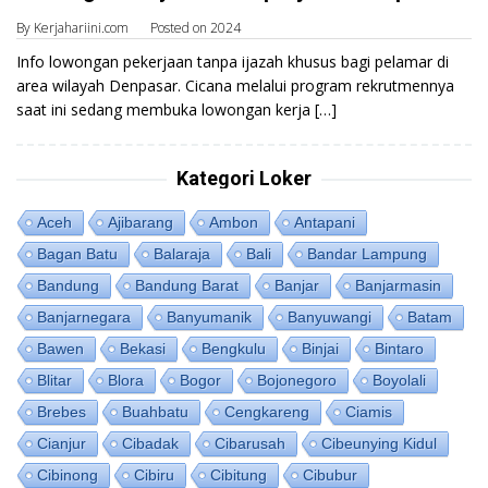
By
Kerjahariini.com
Posted on
2024
Info lowongan pekerjaan tanpa ijazah khusus bagi pelamar di
area wilayah Denpasar. Cicana melalui program rekrutmennya
saat ini sedang membuka lowongan kerja […]
Kategori Loker
Aceh
Ajibarang
Ambon
Antapani
Bagan Batu
Balaraja
Bali
Bandar Lampung
Bandung
Bandung Barat
Banjar
Banjarmasin
Banjarnegara
Banyumanik
Banyuwangi
Batam
Bawen
Bekasi
Bengkulu
Binjai
Bintaro
Blitar
Blora
Bogor
Bojonegoro
Boyolali
Brebes
Buahbatu
Cengkareng
Ciamis
Cianjur
Cibadak
Cibarusah
Cibeunying Kidul
Cibinong
Cibiru
Cibitung
Cibubur