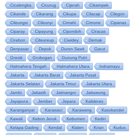
Cicalengka
Cicurug
Cijerah
Cikampek
Cikande
Cikarang
Cikupa
Cilacap
Cilegon
Cileungsi
Cileunyi
Cimahi
Cimone
Cipanas
Ciparay
Cipayung
Cipondoh
Ciracas
Cirebon
Citeureup
Ciwidey
Demak
Denpasar
Depok
Duren Sawit
Garut
Gresik
Grobogan
Gunung Putri
Halmahera Tengah
Halmahera Utara
Indramayu
Jakarta
Jakarta Barat
Jakarta Pusat
Jakarta Selatan
Jakarta Timur
Jakarta Utara
Jambi
Jatiasih
Jatinangor
Jatiuwung
Jayapura
Jember
Jepara
Kalideres
Karanganyar
Karawaci
Karawang
Kasokandel
Kawali
Kebon Jeruk
Kebumen
Kediri
Kelapa Gading
Kendal
Klaten
Krian
Kudus