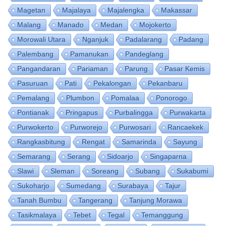
Magetan
Majalaya
Majalengka
Makassar
Malang
Manado
Medan
Mojokerto
Morowali Utara
Nganjuk
Padalarang
Padang
Palembang
Pamanukan
Pandeglang
Pangandaran
Pariaman
Parung
Pasar Kemis
Pasuruan
Pati
Pekalongan
Pekanbaru
Pemalang
Plumbon
Pomalaa
Ponorogo
Pontianak
Pringapus
Purbalingga
Purwakarta
Purwokerto
Purworejo
Purwosari
Rancaekek
Rangkasbitung
Rengat
Samarinda
Sayung
Semarang
Serang
Sidoarjo
Singaparna
Slawi
Sleman
Soreang
Subang
Sukabumi
Sukoharjo
Sumedang
Surabaya
Tajur
Tanah Bumbu
Tangerang
Tanjung Morawa
Tasikmalaya
Tebet
Tegal
Temanggung