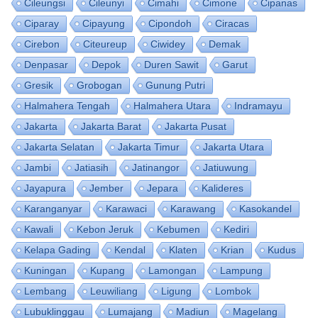
Cileungsi
Cileunyi
Cimahi
Cimone
Cipanas
Ciparay
Cipayung
Cipondoh
Ciracas
Cirebon
Citeureup
Ciwidey
Demak
Denpasar
Depok
Duren Sawit
Garut
Gresik
Grobogan
Gunung Putri
Halmahera Tengah
Halmahera Utara
Indramayu
Jakarta
Jakarta Barat
Jakarta Pusat
Jakarta Selatan
Jakarta Timur
Jakarta Utara
Jambi
Jatiasih
Jatinangor
Jatiuwung
Jayapura
Jember
Jepara
Kalideres
Karanganyar
Karawaci
Karawang
Kasokandel
Kawali
Kebon Jeruk
Kebumen
Kediri
Kelapa Gading
Kendal
Klaten
Krian
Kudus
Kuningan
Kupang
Lamongan
Lampung
Lembang
Leuwiliang
Ligung
Lombok
Lubuklinggau
Lumajang
Madiun
Magelang