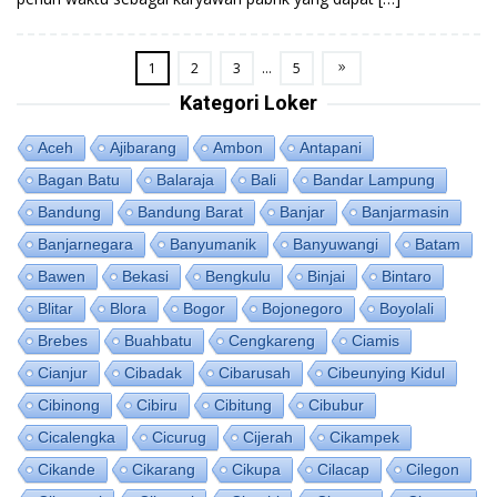
1
2
3
…
5
Kategori Loker
Aceh
Ajibarang
Ambon
Antapani
Bagan Batu
Balaraja
Bali
Bandar Lampung
Bandung
Bandung Barat
Banjar
Banjarmasin
Banjarnegara
Banyumanik
Banyuwangi
Batam
Bawen
Bekasi
Bengkulu
Binjai
Bintaro
Blitar
Blora
Bogor
Bojonegoro
Boyolali
Brebes
Buahbatu
Cengkareng
Ciamis
Cianjur
Cibadak
Cibarusah
Cibeunying Kidul
Cibinong
Cibiru
Cibitung
Cibubur
Cicalengka
Cicurug
Cijerah
Cikampek
Cikande
Cikarang
Cikupa
Cilacap
Cilegon