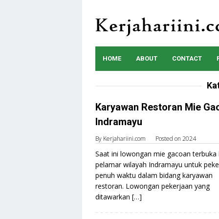
Skip
to
content
HOME
ABOUT
CONTACT
Ka
Karyawan Restoran Mie Ga
Indramayu
By
Kerjahariini.com
Posted on
2024
Saat ini lowongan mie gacoan terbuka 
pelamar wilayah Indramayu untuk peke
penuh waktu dalam bidang karyawan
restoran. Lowongan pekerjaan yang
ditawarkan […]