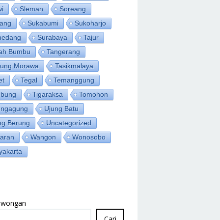
wi
Sleman
Soreang
ang
Sukabumi
Sukoharjo
medang
Surabaya
Tajur
ah Bumbu
Tangerang
jung Morawa
Tasikmalaya
et
Tegal
Temanggung
bung
Tigaraksa
Tomohon
ungagung
Ujung Batu
ng Berung
Uncategorized
aran
Wangon
Wonosobo
yakarta
Lowongan
Cari