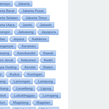
ramayu
Jakarta
arta Barat
Jakarta Pusat
arta Selatan
Jakarta Timur
arta Utara
Jambi
Jatiasih
inangor
Jatiuwung
Jayapura
ber
Jepara
Kalideres
anganyar
Karawaci
awang
Kasokandel
Kawali
on Jeruk
Kebumen
Kediri
apa Gading
Kendal
Klaten
an
Kudus
Kuningan
ang
Lamongan
Lampung
bang
Leuwiliang
Ligung
bok
Lubuklinggau
Lumajang
iun
Magelang
Magetan