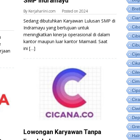
SMP Indramayu
Bre
By
Kerjahariini.com
Posted on
2024
Cia
Sedang dibutuhkan Karyawan Lulusan SMP di
Cib
Indramayu yang bertujuan untuk
meningkatkan kinerja operasional di dalam
Cib
h
kantor maupun luar kantor Maimaid. Saat
e
Cib
ini […]
rjaan
Cije
Cik
Cil
Cim
Cip
Cir
Ciw
Dep
Gre
Lowongan Karyawan Tanpa
Hal