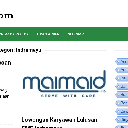
PRIVACY POLICY
DISCLAIMER
SITEMAP
tegori:
Indramayu
coan
Ace
Ant
Bali
Ban
bagi
Ban
rjaan
Ban
Baw
Lowongan Karyawan Lulusan
Binj
Bog