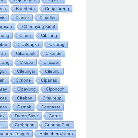
bes
Buahbatu
Cengkareng
mis
Cianjur
Cibadak
arusah
Cibeunying Kidul
inong
Cibiru
Cibitung
ubur
Cicalengka
Cicurug
rah
Cikampek
Cikande
arang
Cikupa
Cilacap
egon
Cileungsi
Cileunyi
ahi
Cimone
Cipanas
aray
Cipayung
Cipondoh
acas
Cirebon
Citeureup
idey
Demak
Denpasar
ok
Duren Sawit
Garut
sik
Grobogan
Gunung Putri
mahera Tengah
Halmahera Utara