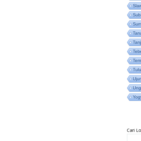
Sla
Sub
Su
Tan
Tan
Teb
Tem
Tul
Uju
Ung
Yog
Cari 