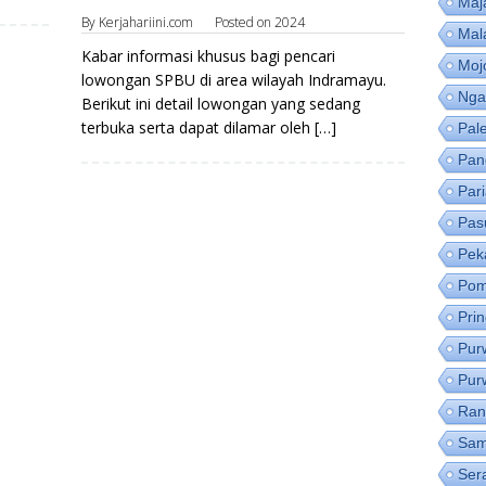
Maj
By
Kerjahariini.com
Posted on
2024
Mal
Kabar informasi khusus bagi pencari
Moj
lowongan SPBU di area wilayah Indramayu.
Nga
Berikut ini detail lowongan yang sedang
terbuka serta dapat dilamar oleh […]
Pal
Pan
Par
Pas
Pek
Pom
Pri
Pur
Pur
Ran
Sam
Ser