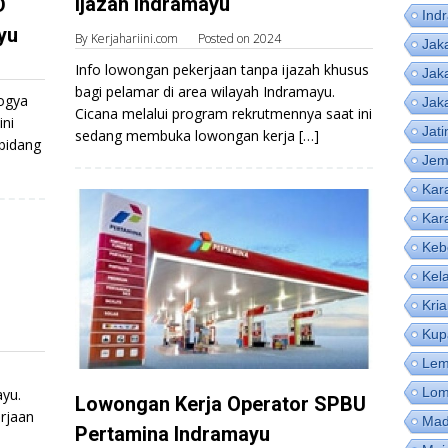
Ijazah Indramayu
D
Ind
yu
By
Kerjahariini.com
Posted on
2024
Jak
Info lowongan pekerjaan tanpa ijazah khusus
Jak
bagi pelamar di area wilayah Indramayu.
ogya
Jak
Cicana melalui program rekrutmennya saat ini
ini
Jat
sedang membuka lowongan kerja […]
bidang
Jem
Kar
Kar
Keb
Kel
Kri
Kup
Lem
Lom
ayu.
Lowongan Kerja Operator SPBU
rjaan
Mad
Pertamina Indramayu