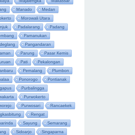
alaya
Majalengka
Makassar
ang
Manado
Medan
okerto
Morowali Utara
njuk
Padalarang
Padang
embang
Pamanukan
deglang
Pangandaran
iaman
Parung
Pasar Kemis
uruan
Pati
Pekalongan
anbaru
Pemalang
Plumbon
alaa
Ponorogo
Pontianak
ngapus
Purbalingga
wakarta
Purwokerto
worejo
Purwosari
Rancaekek
gkasbitung
Rengat
arinda
Sayung
Semarang
ang
Sidoarjo
Singaparna