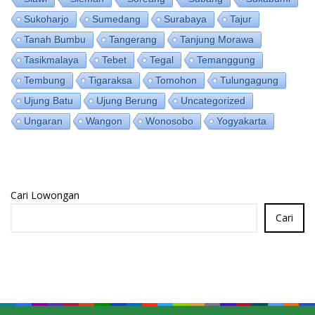
Sukoharjo
Sumedang
Surabaya
Tajur
Tanah Bumbu
Tangerang
Tanjung Morawa
Tasikmalaya
Tebet
Tegal
Temanggung
Tembung
Tigaraksa
Tomohon
Tulungagung
Ujung Batu
Ujung Berung
Uncategorized
Ungaran
Wangon
Wonosobo
Yogyakarta
Cari Lowongan
Cari