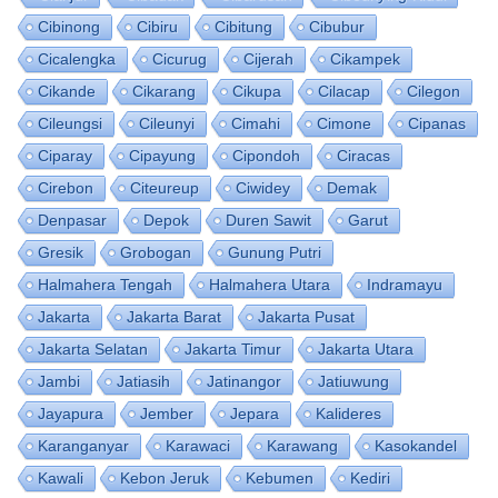
Cibinong
Cibiru
Cibitung
Cibubur
Cicalengka
Cicurug
Cijerah
Cikampek
Cikande
Cikarang
Cikupa
Cilacap
Cilegon
Cileungsi
Cileunyi
Cimahi
Cimone
Cipanas
Ciparay
Cipayung
Cipondoh
Ciracas
Cirebon
Citeureup
Ciwidey
Demak
Denpasar
Depok
Duren Sawit
Garut
Gresik
Grobogan
Gunung Putri
Halmahera Tengah
Halmahera Utara
Indramayu
Jakarta
Jakarta Barat
Jakarta Pusat
Jakarta Selatan
Jakarta Timur
Jakarta Utara
Jambi
Jatiasih
Jatinangor
Jatiuwung
Jayapura
Jember
Jepara
Kalideres
Karanganyar
Karawaci
Karawang
Kasokandel
Kawali
Kebon Jeruk
Kebumen
Kediri