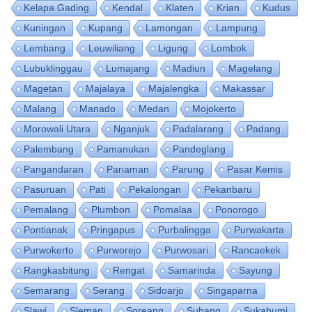
Kelapa Gading
Kendal
Klaten
Krian
Kudus
Kuningan
Kupang
Lamongan
Lampung
Lembang
Leuwiliang
Ligung
Lombok
Lubuklinggau
Lumajang
Madiun
Magelang
Magetan
Majalaya
Majalengka
Makassar
Malang
Manado
Medan
Mojokerto
Morowali Utara
Nganjuk
Padalarang
Padang
Palembang
Pamanukan
Pandeglang
Pangandaran
Pariaman
Parung
Pasar Kemis
Pasuruan
Pati
Pekalongan
Pekanbaru
Pemalang
Plumbon
Pomalaa
Ponorogo
Pontianak
Pringapus
Purbalingga
Purwakarta
Purwokerto
Purworejo
Purwosari
Rancaekek
Rangkasbitung
Rengat
Samarinda
Sayung
Semarang
Serang
Sidoarjo
Singaparna
Slawi
Sleman
Soreang
Subang
Sukabumi