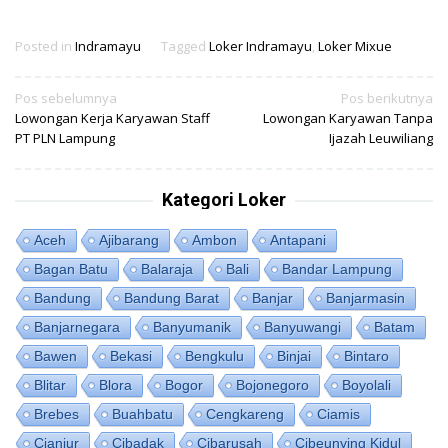
Posted in
Indramayu
Tagged
Loker Indramayu
,
Loker Mixue
Navigasi
Pos sebelumnya
Pos berikutnya
Lowongan Kerja Karyawan Staff
Lowongan Karyawan Tanpa
pos
PT PLN Lampung
Ijazah Leuwiliang
Kategori Loker
Aceh
Ajibarang
Ambon
Antapani
Bagan Batu
Balaraja
Bali
Bandar Lampung
Bandung
Bandung Barat
Banjar
Banjarmasin
Banjarnegara
Banyumanik
Banyuwangi
Batam
Bawen
Bekasi
Bengkulu
Binjai
Bintaro
Blitar
Blora
Bogor
Bojonegoro
Boyolali
Brebes
Buahbatu
Cengkareng
Ciamis
Cianjur
Cibadak
Cibarusah
Cibeunying Kidul