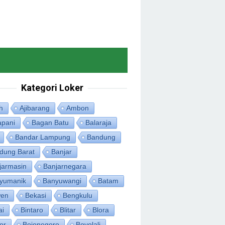
Kategori Loker
h
Ajibarang
Ambon
apani
Bagan Batu
Balaraja
Bandar Lampung
Bandung
dung Barat
Banjar
jarmasin
Banjarnegara
yumanik
Banyuwangi
Batam
en
Bekasi
Bengkulu
ai
Bintaro
Blitar
Blora
or
Bojonegoro
Boyolali