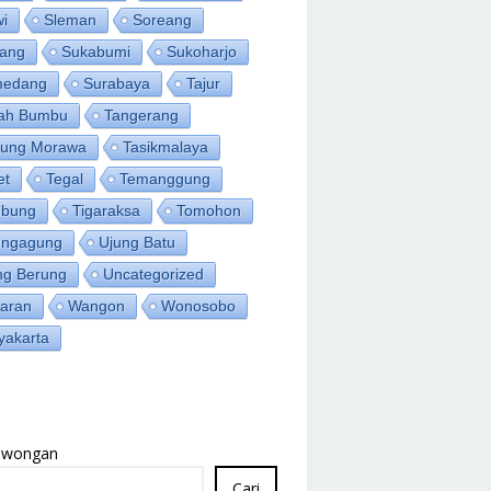
wi
Sleman
Soreang
ang
Sukabumi
Sukoharjo
medang
Surabaya
Tajur
ah Bumbu
Tangerang
jung Morawa
Tasikmalaya
et
Tegal
Temanggung
bung
Tigaraksa
Tomohon
ungagung
Ujung Batu
ng Berung
Uncategorized
aran
Wangon
Wonosobo
yakarta
Lowongan
Cari