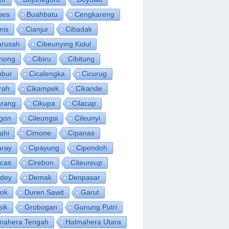
bes
Buahbatu
Cengkareng
mis
Cianjur
Cibadak
arusah
Cibeunying Kidul
inong
Cibiru
Cibitung
ubur
Cicalengka
Cicurug
rah
Cikampek
Cikande
arang
Cikupa
Cilacap
egon
Cileungsi
Cileunyi
ahi
Cimone
Cipanas
aray
Cipayung
Cipondoh
acas
Cirebon
Citeureup
idey
Demak
Denpasar
ok
Duren Sawit
Garut
sik
Grobogan
Gunung Putri
mahera Tengah
Halmahera Utara