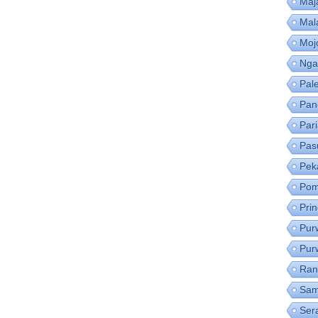
Maj
Mal
Moj
Nga
Pal
Pan
Par
Pas
Pek
Pom
Pri
Pur
Pur
Ran
Sam
Ser