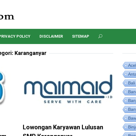
PRIVACY POLICY
DISCLAIMER
SITEMAP
egori:
Karanganyar
Ace
Ant
Bali
Ban
Ban
Ban
Baw
Lowongan Karyawan Lulusan
Binj
Bog