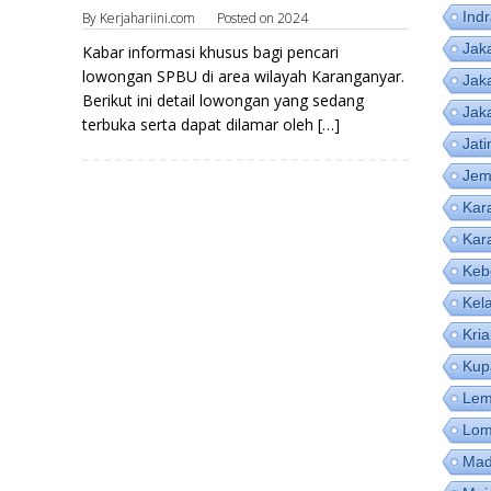
Ind
By
Kerjahariini.com
Posted on
2024
Jak
Kabar informasi khusus bagi pencari
lowongan SPBU di area wilayah Karanganyar.
Jak
Berikut ini detail lowongan yang sedang
Jak
terbuka serta dapat dilamar oleh […]
Jat
Jem
Kar
Kar
Keb
Kel
Kri
Kup
Lem
Lom
Mad