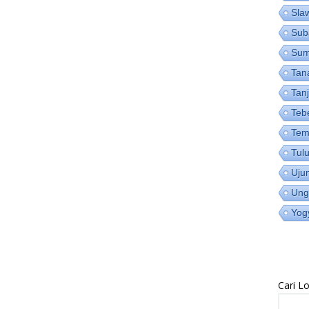
Sla
Sub
Su
Tan
Tan
Teb
Tem
Tul
Uju
Ung
Yog
Cari 