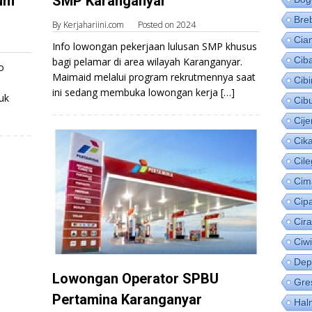
Gum
SMP Karanganyar
Bre
By
Kerjahariini.com
Posted on
2024
Cia
Info lowongan pekerjaan lulusan SMP khusus
Cib
bagi pelamar di area wilayah Karanganyar.
o
Maimaid melalui program rekrutmennya saat
Cib
ini sedang membuka lowongan kerja […]
uk
Cib
Cije
Cik
Cil
Cim
Cip
Cir
Ciw
Dep
Lowongan Operator SPBU
Gre
Pertamina Karanganyar
Hal