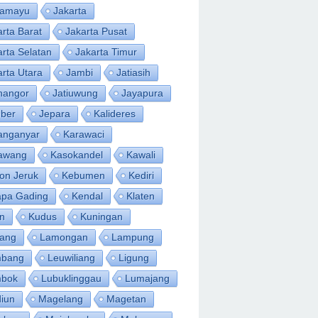
ramayu
Jakarta
arta Barat
Jakarta Pusat
arta Selatan
Jakarta Timur
arta Utara
Jambi
Jatiasih
inangor
Jatiuwung
Jayapura
ber
Jepara
Kalideres
anganyar
Karawaci
awang
Kasokandel
Kawali
on Jeruk
Kebumen
Kediri
apa Gading
Kendal
Klaten
an
Kudus
Kuningan
ang
Lamongan
Lampung
bang
Leuwiliang
Ligung
bok
Lubuklinggau
Lumajang
iun
Magelang
Magetan