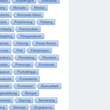
alaya
Majalengka
Makassar
ang
Manado
Medan
okerto
Morowali Utara
njuk
Padalarang
Padang
embang
Pamanukan
deglang
Pangandaran
iaman
Parung
Pasar Kemis
uruan
Pati
Pekalongan
anbaru
Pemalang
Plumbon
alaa
Ponorogo
Pontianak
ngapus
Purbalingga
wakarta
Purwokerto
worejo
Purwosari
Rancaekek
gkasbitung
Rengat
arinda
Sayung
Semarang
ang
Sidoarjo
Singaparna