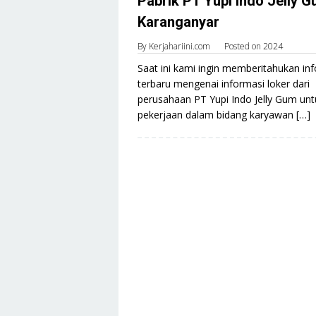
Pabrik PT Yupi Indo Jelly 
Karanganyar
By
Kerjahariini.com
Posted on
2024
Saat ini kami ingin memberitahukan inf
terbaru mengenai informasi loker dari
perusahaan PT Yupi Indo Jelly Gum unt
pekerjaan dalam bidang karyawan […]