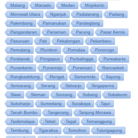
Malang
Manado
Medan
Mojokerto
Morowali Utara
Nganjuk
Padalarang
Padang
Palembang
Pamanukan
Pandeglang
Pangandaran
Pariaman
Parung
Pasar Kemis
Pasuruan
Pati
Pekalongan
Pekanbaru
Pemalang
Plumbon
Pomalaa
Ponorogo
Pontianak
Pringapus
Purbalingga
Purwakarta
Purwokerto
Purworejo
Purwosari
Rancaekek
Rangkasbitung
Rengat
Samarinda
Sayung
Semarang
Serang
Sidoarjo
Singaparna
Slawi
Sleman
Soreang
Subang
Sukabumi
Sukoharjo
Sumedang
Surabaya
Tajur
Tanah Bumbu
Tangerang
Tanjung Morawa
Tasikmalaya
Tebet
Tegal
Temanggung
Tembung
Tigaraksa
Tomohon
Tulungagung