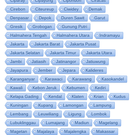
Ciparay
Cipayung
Cipondoh
Ciracas
Cirebon
Citeureup
Ciwidey
Demak
Denpasar
Depok
Duren Sawit
Garut
Gresik
Grobogan
Gunung Putri
Halmahera Tengah
Halmahera Utara
Indramayu
Jakarta
Jakarta Barat
Jakarta Pusat
Jakarta Selatan
Jakarta Timur
Jakarta Utara
Jambi
Jatiasih
Jatinangor
Jatiuwung
Jayapura
Jember
Jepara
Kalideres
Karanganyar
Karawaci
Karawang
Kasokandel
Kawali
Kebon Jeruk
Kebumen
Kediri
Kelapa Gading
Kendal
Klaten
Krian
Kudus
Kuningan
Kupang
Lamongan
Lampung
Lembang
Leuwiliang
Ligung
Lombok
Lubuklinggau
Lumajang
Madiun
Magelang
Magetan
Majalaya
Majalengka
Makassar