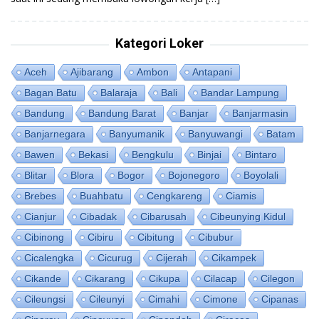
Kategori Loker
Aceh
Ajibarang
Ambon
Antapani
Bagan Batu
Balaraja
Bali
Bandar Lampung
Bandung
Bandung Barat
Banjar
Banjarmasin
Banjarnegara
Banyumanik
Banyuwangi
Batam
Bawen
Bekasi
Bengkulu
Binjai
Bintaro
Blitar
Blora
Bogor
Bojonegoro
Boyolali
Brebes
Buahbatu
Cengkareng
Ciamis
Cianjur
Cibadak
Cibarusah
Cibeunying Kidul
Cibinong
Cibiru
Cibitung
Cibubur
Cicalengka
Cicurug
Cijerah
Cikampek
Cikande
Cikarang
Cikupa
Cilacap
Cilegon
Cileungsi
Cileunyi
Cimahi
Cimone
Cipanas