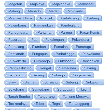
Magetan
Majalaya
Majalengka
Makassar
Malang
Manado
Medan
Mojokerto
Morowali Utara
Nganjuk
Padalarang
Padang
Palembang
Pamanukan
Pandeglang
Pangandaran
Pariaman
Parung
Pasar Kemis
Pasuruan
Pati
Pekalongan
Pekanbaru
Pemalang
Plumbon
Pomalaa
Ponorogo
Pontianak
Pringapus
Purbalingga
Purwakarta
Purwokerto
Purworejo
Purwosari
Rancaekek
Rangkasbitung
Rengat
Samarinda
Sayung
Semarang
Serang
Sidoarjo
Singaparna
Slawi
Sleman
Soreang
Subang
Sukabumi
Sukoharjo
Sumedang
Surabaya
Tajur
Tanah Bumbu
Tangerang
Tanjung Morawa
Tasikmalaya
Tebet
Tegal
Temanggung