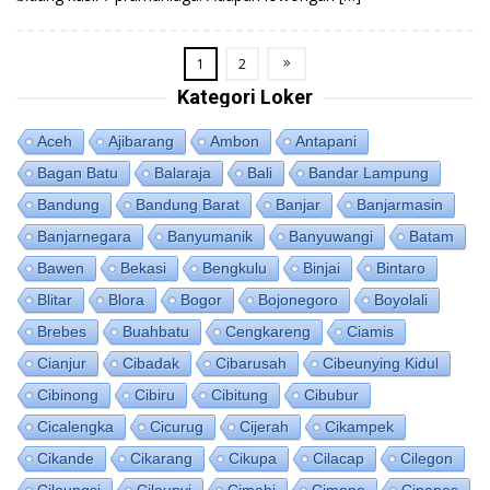
1
2
Kategori Loker
Aceh
Ajibarang
Ambon
Antapani
Bagan Batu
Balaraja
Bali
Bandar Lampung
Bandung
Bandung Barat
Banjar
Banjarmasin
Banjarnegara
Banyumanik
Banyuwangi
Batam
Bawen
Bekasi
Bengkulu
Binjai
Bintaro
Blitar
Blora
Bogor
Bojonegoro
Boyolali
Brebes
Buahbatu
Cengkareng
Ciamis
Cianjur
Cibadak
Cibarusah
Cibeunying Kidul
Cibinong
Cibiru
Cibitung
Cibubur
Cicalengka
Cicurug
Cijerah
Cikampek
Cikande
Cikarang
Cikupa
Cilacap
Cilegon