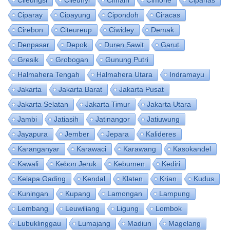
Cileungsi
Cileunyi
Cimahi
Cimone
Cipanas
Ciparay
Cipayung
Cipondoh
Ciracas
Cirebon
Citeureup
Ciwidey
Demak
Denpasar
Depok
Duren Sawit
Garut
Gresik
Grobogan
Gunung Putri
Halmahera Tengah
Halmahera Utara
Indramayu
Jakarta
Jakarta Barat
Jakarta Pusat
Jakarta Selatan
Jakarta Timur
Jakarta Utara
Jambi
Jatiasih
Jatinangor
Jatiuwung
Jayapura
Jember
Jepara
Kalideres
Karanganyar
Karawaci
Karawang
Kasokandel
Kawali
Kebon Jeruk
Kebumen
Kediri
Kelapa Gading
Kendal
Klaten
Krian
Kudus
Kuningan
Kupang
Lamongan
Lampung
Lembang
Leuwiliang
Ligung
Lombok
Lubuklinggau
Lumajang
Madiun
Magelang