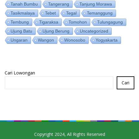
Tanah Bumbu
Tangerang
Tanjung Morawa
Tasikmalaya
Tebet
Tegal
Temanggung
Tembung
Tigaraksa
Tomohon
Tulungagung
Ujung Batu
Ujung Berung
Uncategorized
Ungaran
Wangon
Wonosobo
Yogyakarta
Cari Lowongan
Cari
Copyright 2024, All Rights Reserved