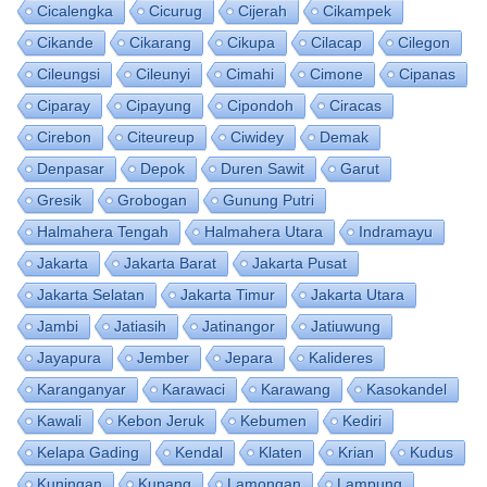
Cicalengka
Cicurug
Cijerah
Cikampek
Cikande
Cikarang
Cikupa
Cilacap
Cilegon
Cileungsi
Cileunyi
Cimahi
Cimone
Cipanas
Ciparay
Cipayung
Cipondoh
Ciracas
Cirebon
Citeureup
Ciwidey
Demak
Denpasar
Depok
Duren Sawit
Garut
Gresik
Grobogan
Gunung Putri
Halmahera Tengah
Halmahera Utara
Indramayu
Jakarta
Jakarta Barat
Jakarta Pusat
Jakarta Selatan
Jakarta Timur
Jakarta Utara
Jambi
Jatiasih
Jatinangor
Jatiuwung
Jayapura
Jember
Jepara
Kalideres
Karanganyar
Karawaci
Karawang
Kasokandel
Kawali
Kebon Jeruk
Kebumen
Kediri
Kelapa Gading
Kendal
Klaten
Krian
Kudus
Kuningan
Kupang
Lamongan
Lampung