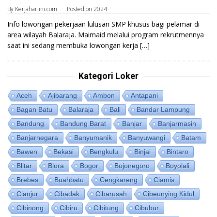
By
Kerjahariini.com
Posted on
2024
Info lowongan pekerjaan lulusan SMP khusus bagi pelamar di
area wilayah Balaraja. Maimaid melalui program rekrutmennya
saat ini sedang membuka lowongan kerja […]
Kategori Loker
Aceh
Ajibarang
Ambon
Antapani
Bagan Batu
Balaraja
Bali
Bandar Lampung
Bandung
Bandung Barat
Banjar
Banjarmasin
Banjarnegara
Banyumanik
Banyuwangi
Batam
Bawen
Bekasi
Bengkulu
Binjai
Bintaro
Blitar
Blora
Bogor
Bojonegoro
Boyolali
Brebes
Buahbatu
Cengkareng
Ciamis
Cianjur
Cibadak
Cibarusah
Cibeunying Kidul
Cibinong
Cibiru
Cibitung
Cibubur