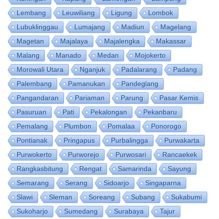
Lembang
Leuwiliang
Ligung
Lombok
Lubuklinggau
Lumajang
Madiun
Magelang
Magetan
Majalaya
Majalengka
Makassar
Malang
Manado
Medan
Mojokerto
Morowali Utara
Nganjuk
Padalarang
Padang
Palembang
Pamanukan
Pandeglang
Pangandaran
Pariaman
Parung
Pasar Kemis
Pasuruan
Pati
Pekalongan
Pekanbaru
Pemalang
Plumbon
Pomalaa
Ponorogo
Pontianak
Pringapus
Purbalingga
Purwakarta
Purwokerto
Purworejo
Purwosari
Rancaekek
Rangkasbitung
Rengat
Samarinda
Sayung
Semarang
Serang
Sidoarjo
Singaparna
Slawi
Sleman
Soreang
Subang
Sukabumi
Sukoharjo
Sumedang
Surabaya
Tajur