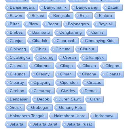
Banjarnegara
Banyumanik
Banyuwangi
Batam
Bawen
Bekasi
Bengkulu
Binjai
Bintaro
Blitar
Blora
Bogor
Bojonegoro
Boyolali
Brebes
Buahbatu
Cengkareng
Ciamis
Cianjur
Cibadak
Cibarusah
Cibeunying Kidul
Cibinong
Cibiru
Cibitung
Cibubur
Cicalengka
Cicurug
Cijerah
Cikampek
Cikande
Cikarang
Cikupa
Cilacap
Cilegon
Cileungsi
Cileunyi
Cimahi
Cimone
Cipanas
Ciparay
Cipayung
Cipondoh
Ciracas
Cirebon
Citeureup
Ciwidey
Demak
Denpasar
Depok
Duren Sawit
Garut
Gresik
Grobogan
Gunung Putri
Halmahera Tengah
Halmahera Utara
Indramayu
Jakarta
Jakarta Barat
Jakarta Pusat