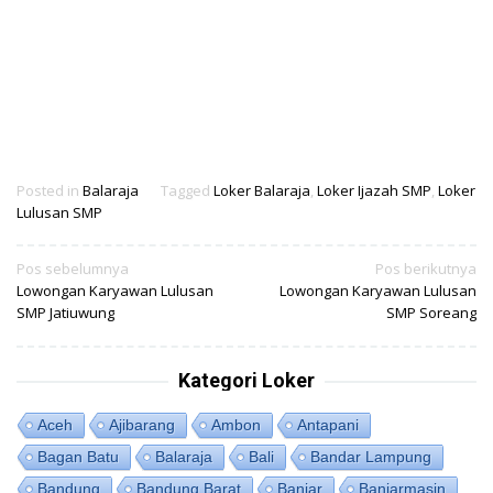
Posted in
Balaraja
Tagged
Loker Balaraja
,
Loker Ijazah SMP
,
Loker
Lulusan SMP
Navigasi
Pos sebelumnya
Pos berikutnya
Lowongan Karyawan Lulusan
Lowongan Karyawan Lulusan
pos
SMP Jatiuwung
SMP Soreang
Kategori Loker
Aceh
Ajibarang
Ambon
Antapani
Bagan Batu
Balaraja
Bali
Bandar Lampung
Bandung
Bandung Barat
Banjar
Banjarmasin