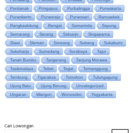
Pontianak
Pringapus
Purbalingga
Purwakarta
Purwokerto
Purworejo
Purwosari
Rancaekek
Rangkasbitung
Rengat
Samarinda
Sayung
Semarang
Serang
Sidoarjo
Singaparna
Slawi
Sleman
Soreang
Subang
Sukabumi
Sukoharjo
Sumedang
Surabaya
Tajur
Tanah Bumbu
Tangerang
Tanjung Morawa
Tasikmalaya
Tebet
Tegal
Temanggung
Tembung
Tigaraksa
Tomohon
Tulungagung
Ujung Batu
Ujung Berung
Uncategorized
Ungaran
Wangon
Wonosobo
Yogyakarta
Cari Lowongan