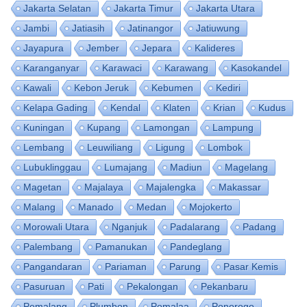
Jakarta Selatan
Jakarta Timur
Jakarta Utara
Jambi
Jatiasih
Jatinangor
Jatiuwung
Jayapura
Jember
Jepara
Kalideres
Karanganyar
Karawaci
Karawang
Kasokandel
Kawali
Kebon Jeruk
Kebumen
Kediri
Kelapa Gading
Kendal
Klaten
Krian
Kudus
Kuningan
Kupang
Lamongan
Lampung
Lembang
Leuwiliang
Ligung
Lombok
Lubuklinggau
Lumajang
Madiun
Magelang
Magetan
Majalaya
Majalengka
Makassar
Malang
Manado
Medan
Mojokerto
Morowali Utara
Nganjuk
Padalarang
Padang
Palembang
Pamanukan
Pandeglang
Pangandaran
Pariaman
Parung
Pasar Kemis
Pasuruan
Pati
Pekalongan
Pekanbaru
Pemalang
Plumbon
Pomalaa
Ponorogo