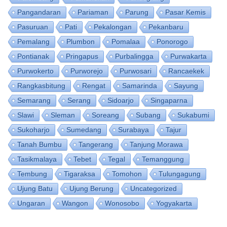
Pangandaran
Pariaman
Parung
Pasar Kemis
Pasuruan
Pati
Pekalongan
Pekanbaru
Pemalang
Plumbon
Pomalaa
Ponorogo
Pontianak
Pringapus
Purbalingga
Purwakarta
Purwokerto
Purworejo
Purwosari
Rancaekek
Rangkasbitung
Rengat
Samarinda
Sayung
Semarang
Serang
Sidoarjo
Singaparna
Slawi
Sleman
Soreang
Subang
Sukabumi
Sukoharjo
Sumedang
Surabaya
Tajur
Tanah Bumbu
Tangerang
Tanjung Morawa
Tasikmalaya
Tebet
Tegal
Temanggung
Tembung
Tigaraksa
Tomohon
Tulungagung
Ujung Batu
Ujung Berung
Uncategorized
Ungaran
Wangon
Wonosobo
Yogyakarta