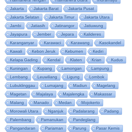
Halmahera Tengah
Halmahera Utara
Indramayu
Jakarta
Jakarta Barat
Jakarta Pusat
Jakarta Selatan
Jakarta Timur
Jakarta Utara
Jambi
Jatiasih
Jatinangor
Jatiuwung
Jayapura
Jember
Jepara
Kalideres
Karanganyar
Karawaci
Karawang
Kasokandel
Kawali
Kebon Jeruk
Kebumen
Kediri
Kelapa Gading
Kendal
Klaten
Krian
Kudus
Kuningan
Kupang
Lamongan
Lampung
Lembang
Leuwiliang
Ligung
Lombok
Lubuklinggau
Lumajang
Madiun
Magelang
Magetan
Majalaya
Majalengka
Makassar
Malang
Manado
Medan
Mojokerto
Morowali Utara
Nganjuk
Padalarang
Padang
Palembang
Pamanukan
Pandeglang
Pangandaran
Pariaman
Parung
Pasar Kemis