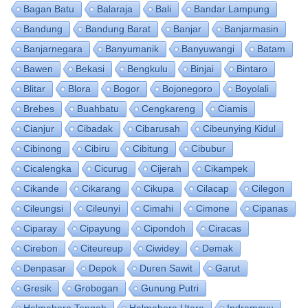
Bagan Batu
Balaraja
Bali
Bandar Lampung
Bandung
Bandung Barat
Banjar
Banjarmasin
Banjarnegara
Banyumanik
Banyuwangi
Batam
Bawen
Bekasi
Bengkulu
Binjai
Bintaro
Blitar
Blora
Bogor
Bojonegoro
Boyolali
Brebes
Buahbatu
Cengkareng
Ciamis
Cianjur
Cibadak
Cibarusah
Cibeunying Kidul
Cibinong
Cibiru
Cibitung
Cibubur
Cicalengka
Cicurug
Cijerah
Cikampek
Cikande
Cikarang
Cikupa
Cilacap
Cilegon
Cileungsi
Cileunyi
Cimahi
Cimone
Cipanas
Ciparay
Cipayung
Cipondoh
Ciracas
Cirebon
Citeureup
Ciwidey
Demak
Denpasar
Depok
Duren Sawit
Garut
Gresik
Grobogan
Gunung Putri