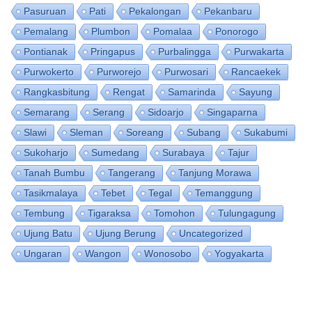
Pasuruan
Pati
Pekalongan
Pekanbaru
Pemalang
Plumbon
Pomalaa
Ponorogo
Pontianak
Pringapus
Purbalingga
Purwakarta
Purwokerto
Purworejo
Purwosari
Rancaekek
Rangkasbitung
Rengat
Samarinda
Sayung
Semarang
Serang
Sidoarjo
Singaparna
Slawi
Sleman
Soreang
Subang
Sukabumi
Sukoharjo
Sumedang
Surabaya
Tajur
Tanah Bumbu
Tangerang
Tanjung Morawa
Tasikmalaya
Tebet
Tegal
Temanggung
Tembung
Tigaraksa
Tomohon
Tulungagung
Ujung Batu
Ujung Berung
Uncategorized
Ungaran
Wangon
Wonosobo
Yogyakarta