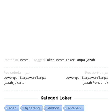
Posted in
Batam
Tagged
Loker Batam
,
Loker Tanpa Ijazah
Navigasi
Pos sebelumnya
Pos berikutnya
Lowongan Karyawan Tanpa
Lowongan Karyawan Tanpa
pos
Ijazah Jakarta
Ijazah Pontianak
Kategori Loker
Aceh
Ajibarang
Ambon
Antapani