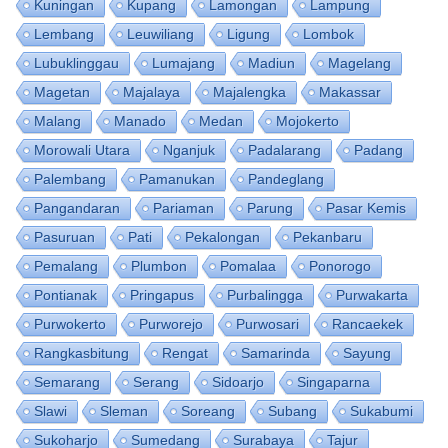
Kuningan
Kupang
Lamongan
Lampung
Lembang
Leuwiliang
Ligung
Lombok
Lubuklinggau
Lumajang
Madiun
Magelang
Magetan
Majalaya
Majalengka
Makassar
Malang
Manado
Medan
Mojokerto
Morowali Utara
Nganjuk
Padalarang
Padang
Palembang
Pamanukan
Pandeglang
Pangandaran
Pariaman
Parung
Pasar Kemis
Pasuruan
Pati
Pekalongan
Pekanbaru
Pemalang
Plumbon
Pomalaa
Ponorogo
Pontianak
Pringapus
Purbalingga
Purwakarta
Purwokerto
Purworejo
Purwosari
Rancaekek
Rangkasbitung
Rengat
Samarinda
Sayung
Semarang
Serang
Sidoarjo
Singaparna
Slawi
Sleman
Soreang
Subang
Sukabumi
Sukoharjo
Sumedang
Surabaya
Tajur