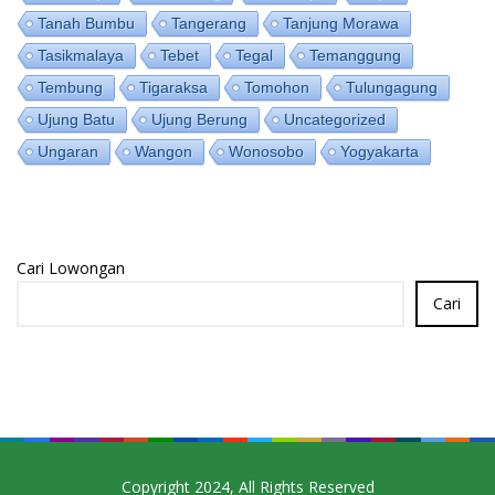
Tanah Bumbu
Tangerang
Tanjung Morawa
Tasikmalaya
Tebet
Tegal
Temanggung
Tembung
Tigaraksa
Tomohon
Tulungagung
Ujung Batu
Ujung Berung
Uncategorized
Ungaran
Wangon
Wonosobo
Yogyakarta
Cari Lowongan
Cari
Copyright 2024, All Rights Reserved