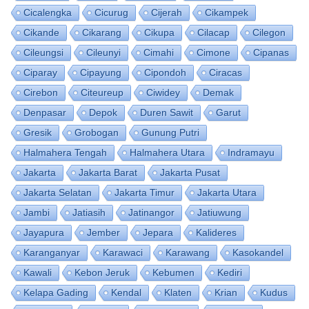
Cicalengka
Cicurug
Cijerah
Cikampek
Cikande
Cikarang
Cikupa
Cilacap
Cilegon
Cileungsi
Cileunyi
Cimahi
Cimone
Cipanas
Ciparay
Cipayung
Cipondoh
Ciracas
Cirebon
Citeureup
Ciwidey
Demak
Denpasar
Depok
Duren Sawit
Garut
Gresik
Grobogan
Gunung Putri
Halmahera Tengah
Halmahera Utara
Indramayu
Jakarta
Jakarta Barat
Jakarta Pusat
Jakarta Selatan
Jakarta Timur
Jakarta Utara
Jambi
Jatiasih
Jatinangor
Jatiuwung
Jayapura
Jember
Jepara
Kalideres
Karanganyar
Karawaci
Karawang
Kasokandel
Kawali
Kebon Jeruk
Kebumen
Kediri
Kelapa Gading
Kendal
Klaten
Krian
Kudus