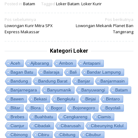
Posted in
Batam
Tagged
Loker Batam
,
Loker Kurir
Navigasi
Pos sebelumnya
Pos berikutnya
Lowongan Kurir Mitra SPX
Lowongan Mekanik Planet Ban
pos
Express Makassar
Tangerang
Kategori Loker
Aceh
Ajibarang
Ambon
Antapani
Bagan Batu
Balaraja
Bali
Bandar Lampung
Bandung
Bandung Barat
Banjar
Banjarmasin
Banjarnegara
Banyumanik
Banyuwangi
Batam
Bawen
Bekasi
Bengkulu
Binjai
Bintaro
Blitar
Blora
Bogor
Bojonegoro
Boyolali
Brebes
Buahbatu
Cengkareng
Ciamis
Cianjur
Cibadak
Cibarusah
Cibeunying Kidul
Cibinong
Cibiru
Cibitung
Cibubur