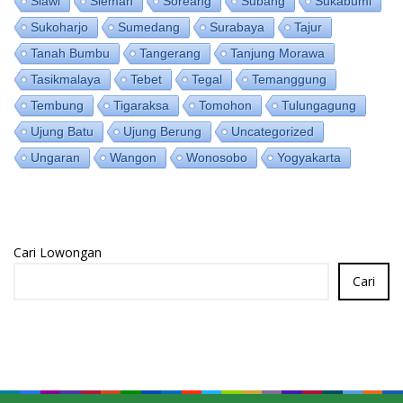
Slawi
Sleman
Soreang
Subang
Sukabumi
Sukoharjo
Sumedang
Surabaya
Tajur
Tanah Bumbu
Tangerang
Tanjung Morawa
Tasikmalaya
Tebet
Tegal
Temanggung
Tembung
Tigaraksa
Tomohon
Tulungagung
Ujung Batu
Ujung Berung
Uncategorized
Ungaran
Wangon
Wonosobo
Yogyakarta
Cari Lowongan
Cari