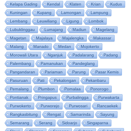
Kelapa Gading
Kendal
Klaten
Krian
Kudus
Kuningan
Kupang
Lamongan
Lampung
Lembang
Leuwiliang
Ligung
Lombok
Lubuklinggau
Lumajang
Madiun
Magelang
Magetan
Majalaya
Majalengka
Makassar
Malang
Manado
Medan
Mojokerto
Morowali Utara
Nganjuk
Padalarang
Padang
Palembang
Pamanukan
Pandeglang
Pangandaran
Pariaman
Parung
Pasar Kemis
Pasuruan
Pati
Pekalongan
Pekanbaru
Pemalang
Plumbon
Pomalaa
Ponorogo
Pontianak
Pringapus
Purbalingga
Purwakarta
Purwokerto
Purworejo
Purwosari
Rancaekek
Rangkasbitung
Rengat
Samarinda
Sayung
Semarang
Serang
Sidoarjo
Singaparna