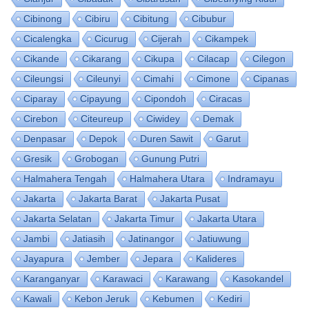
Cibinong
Cibiru
Cibitung
Cibubur
Cicalengka
Cicurug
Cijerah
Cikampek
Cikande
Cikarang
Cikupa
Cilacap
Cilegon
Cileungsi
Cileunyi
Cimahi
Cimone
Cipanas
Ciparay
Cipayung
Cipondoh
Ciracas
Cirebon
Citeureup
Ciwidey
Demak
Denpasar
Depok
Duren Sawit
Garut
Gresik
Grobogan
Gunung Putri
Halmahera Tengah
Halmahera Utara
Indramayu
Jakarta
Jakarta Barat
Jakarta Pusat
Jakarta Selatan
Jakarta Timur
Jakarta Utara
Jambi
Jatiasih
Jatinangor
Jatiuwung
Jayapura
Jember
Jepara
Kalideres
Karanganyar
Karawaci
Karawang
Kasokandel
Kawali
Kebon Jeruk
Kebumen
Kediri