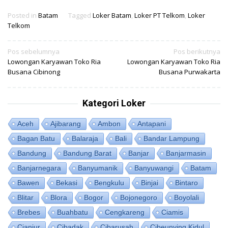
Posted in
Batam
Tagged
Loker Batam
,
Loker PT Telkom
,
Loker
Telkom
Navigasi
Pos sebelumnya
Pos berikutnya
Lowongan Karyawan Toko Ria
Lowongan Karyawan Toko Ria
pos
Busana Cibinong
Busana Purwakarta
Kategori Loker
Aceh
Ajibarang
Ambon
Antapani
Bagan Batu
Balaraja
Bali
Bandar Lampung
Bandung
Bandung Barat
Banjar
Banjarmasin
Banjarnegara
Banyumanik
Banyuwangi
Batam
Bawen
Bekasi
Bengkulu
Binjai
Bintaro
Blitar
Blora
Bogor
Bojonegoro
Boyolali
Brebes
Buahbatu
Cengkareng
Ciamis
Cianjur
Cibadak
Cibarusah
Cibeunying Kidul