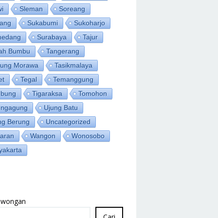
wi
Sleman
Soreang
ang
Sukabumi
Sukoharjo
medang
Surabaya
Tajur
ah Bumbu
Tangerang
jung Morawa
Tasikmalaya
et
Tegal
Temanggung
bung
Tigaraksa
Tomohon
ungagung
Ujung Batu
ng Berung
Uncategorized
aran
Wangon
Wonosobo
yakarta
Lowongan
Cari