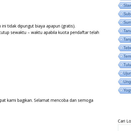
Sla
Sub
Su
ni tidak dipungut biaya apapun (gratis).
Tan
utup sewaktu – waktu apabila kuota pendaftar telah
Tan
Teb
Tem
Tul
Uju
Ung
Yog
pat kami bagikan. Selamat mencoba dan semoga
Cari 