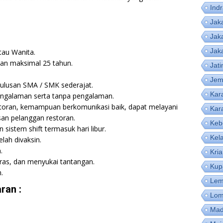
Ind
Jak
Jak
Jak
tau Wanita.
dan maksimal 25 tahun.
Jat
Jem
lulusan SMA / SMK sederajat.
Kar
engalaman serta tanpa pengalaman.
storan, kemampuan berkomunikasi baik, dapat melayani
Kar
san pelanggan restoran.
Keb
sistem shift termasuk hari libur.
Kel
lah divaksin.
.
Kri
keras, dan menyukai tantangan.
Kup
.
Lem
ran :
Lom
Mad