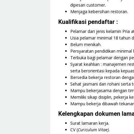
dipesan customer.
Menjaga kebersihan restoran.
Kualifikasi pendaftar :
Pelamar dari jenis kelamin Pria a
Usia pelamar minimal 18 tahun 
Belum menikah.
Persyaratan pendidikan minimal 
Terbuka bagi pelamar dengan p
Syarat keahlian : manajemen re
serta berorientasi kepada kepua
Bersedia bekerja restoran dengan 
Sehat jasmani dan rohani serta te
Mampu bekerjasama dengan tim
Memiliki sikap disiplin, pekerja 
Mampu bekerja dibawah tekanan
Kelengkapan dokumen lama
Surat lamaran kerja.
CV (
Curiculum Vitae)
.