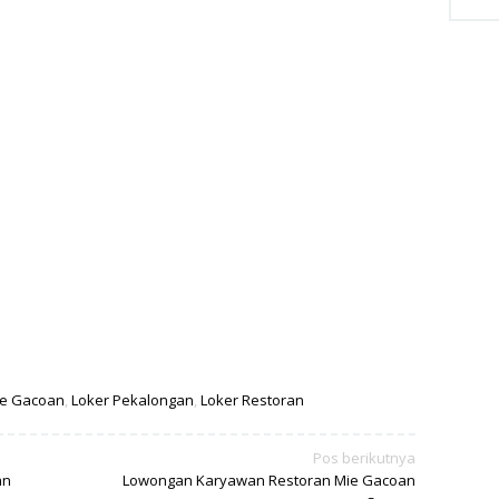
ie Gacoan
,
Loker Pekalongan
,
Loker Restoran
Pos berikutnya
an
Lowongan Karyawan Restoran Mie Gacoan