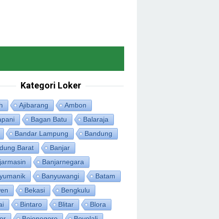
Kategori Loker
h
Ajibarang
Ambon
apani
Bagan Batu
Balaraja
Bandar Lampung
Bandung
dung Barat
Banjar
jarmasin
Banjarnegara
yumanik
Banyuwangi
Batam
en
Bekasi
Bengkulu
ai
Bintaro
Blitar
Blora
or
Bojonegoro
Boyolali