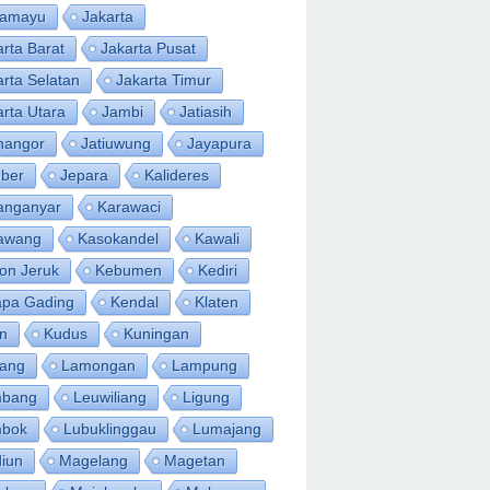
ramayu
Jakarta
arta Barat
Jakarta Pusat
arta Selatan
Jakarta Timur
arta Utara
Jambi
Jatiasih
inangor
Jatiuwung
Jayapura
ber
Jepara
Kalideres
anganyar
Karawaci
awang
Kasokandel
Kawali
on Jeruk
Kebumen
Kediri
apa Gading
Kendal
Klaten
an
Kudus
Kuningan
ang
Lamongan
Lampung
bang
Leuwiliang
Ligung
bok
Lubuklinggau
Lumajang
iun
Magelang
Magetan