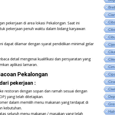
Bre
Cia
Cib
n pekerjaan di area lokasi Pekalongan. Saat ini
ntuk pekerjaan penuh waktu dalam bidang karyawan
Cib
Cib
i dapat dilamar dengan syarat pendidikan minimal gelar
Cije
Cik
baca detail mengenai kualifikasi dan persyaratan yang
Cil
mkan aplikasi lamaran.
Cim
Gacoan Pekalongan
Cip
Cir
ari pekerjaan :
Ciw
ke restoran dengan sopan dan ramah sesuai dengan
OP) yang telah ditetapkan.
Dep
mer dalam memilih menu makanan yang terdapat di
Gre
an kebutuhan.
Hal
atas seluruh menu makanan / masakan yang telah