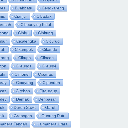
bes
Buahbatu
Cengkareng
mis
Cianjur
Cibadak
arusah
Cibeunying Kidul
inong
Cibiru
Cibitung
ubur
Cicalengka
Cicurug
rah
Cikampek
Cikande
arang
Cikupa
Cilacap
egon
Cileungsi
Cileunyi
ahi
Cimone
Cipanas
aray
Cipayung
Cipondoh
acas
Cirebon
Citeureup
idey
Demak
Denpasar
ok
Duren Sawit
Garut
sik
Grobogan
Gunung Putri
mahera Tengah
Halmahera Utara