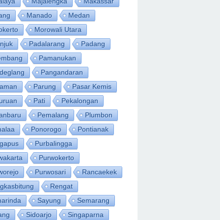
alaya
Majalengka
Makassar
ang
Manado
Medan
okerto
Morowali Utara
njuk
Padalarang
Padang
embang
Pamanukan
deglang
Pangandaran
iaman
Parung
Pasar Kemis
uruan
Pati
Pekalongan
anbaru
Pemalang
Plumbon
alaa
Ponorogo
Pontianak
ngapus
Purbalingga
wakarta
Purwokerto
worejo
Purwosari
Rancaekek
gkasbitung
Rengat
arinda
Sayung
Semarang
ang
Sidoarjo
Singaparna