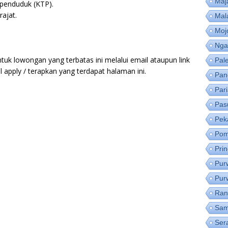
Maj
 penduduk (KTP).
ajat.
Mal
Moj
Nga
tuk lowongan yang terbatas ini melalui email ataupun link
Pal
apply / terapkan yang terdapat halaman ini.
Pan
Par
Pas
Pek
Pom
Pri
Pur
Pur
Ran
Sam
Ser