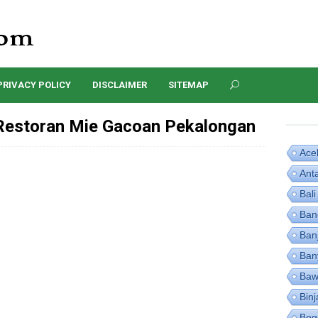
PRIVACY POLICY
DISCLAIMER
SITEMAP
estoran Mie Gacoan Pekalongan
Ace
Ant
Bali
Ban
Ban
Ban
Baw
Binj
Bog