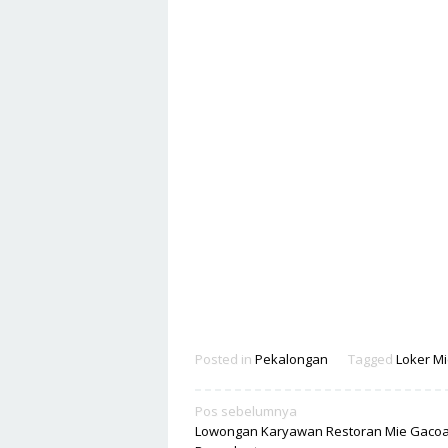
Posted in
Pekalongan
Tagged
Loker M
Navigasi
Pos sebelumnya
Lowongan Karyawan Restoran Mie Gaco
pos