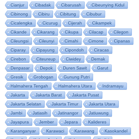
Cianjur
Cibadak
Cibarusah
Cibeunying Kidul
Cibinong
Cibiru
Cibitung
Cibubur
Cicalengka
Cicurug
Cijerah
Cikampek
Cikande
Cikarang
Cikupa
Cilacap
Cilegon
Cileungsi
Cileunyi
Cimahi
Cimone
Cipanas
Ciparay
Cipayung
Cipondoh
Ciracas
Cirebon
Citeureup
Ciwidey
Demak
Denpasar
Depok
Duren Sawit
Garut
Gresik
Grobogan
Gunung Putri
Halmahera Tengah
Halmahera Utara
Indramayu
Jakarta
Jakarta Barat
Jakarta Pusat
Jakarta Selatan
Jakarta Timur
Jakarta Utara
Jambi
Jatiasih
Jatinangor
Jatiuwung
Jayapura
Jember
Jepara
Kalideres
Karanganyar
Karawaci
Karawang
Kasokandel