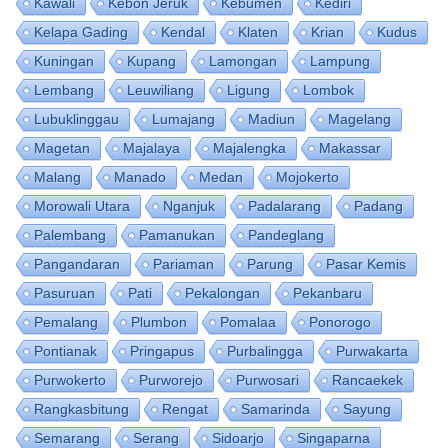
Kawali
Kebon Jeruk
Kebumen
Kediri
Kelapa Gading
Kendal
Klaten
Krian
Kudus
Kuningan
Kupang
Lamongan
Lampung
Lembang
Leuwiliang
Ligung
Lombok
Lubuklinggau
Lumajang
Madiun
Magelang
Magetan
Majalaya
Majalengka
Makassar
Malang
Manado
Medan
Mojokerto
Morowali Utara
Nganjuk
Padalarang
Padang
Palembang
Pamanukan
Pandeglang
Pangandaran
Pariaman
Parung
Pasar Kemis
Pasuruan
Pati
Pekalongan
Pekanbaru
Pemalang
Plumbon
Pomalaa
Ponorogo
Pontianak
Pringapus
Purbalingga
Purwakarta
Purwokerto
Purworejo
Purwosari
Rancaekek
Rangkasbitung
Rengat
Samarinda
Sayung
Semarang
Serang
Sidoarjo
Singaparna