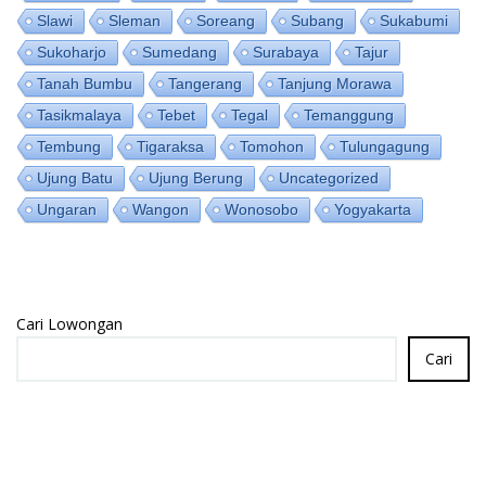
Slawi
Sleman
Soreang
Subang
Sukabumi
Sukoharjo
Sumedang
Surabaya
Tajur
Tanah Bumbu
Tangerang
Tanjung Morawa
Tasikmalaya
Tebet
Tegal
Temanggung
Tembung
Tigaraksa
Tomohon
Tulungagung
Ujung Batu
Ujung Berung
Uncategorized
Ungaran
Wangon
Wonosobo
Yogyakarta
Cari Lowongan
Cari