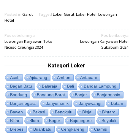
Posted in
Garut
Tagged
Loker Garut
,
Loker Hotel
,
Lowongan
Hotel
Navigasi
Pos sebelumnya
Pos berikutnya
Lowongan Karyawan Toko
Lowongan Karyawan Hotel
pos
Niceso Cileungsi 2024
Sukabumi 2024
Kategori Loker
Aceh
Ajibarang
Ambon
Antapani
Bagan Batu
Balaraja
Bali
Bandar Lampung
Bandung
Bandung Barat
Banjar
Banjarmasin
Banjarnegara
Banyumanik
Banyuwangi
Batam
Bawen
Bekasi
Bengkulu
Binjai
Bintaro
Blitar
Blora
Bogor
Bojonegoro
Boyolali
Brebes
Buahbatu
Cengkareng
Ciamis