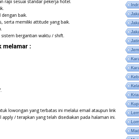
n rapi sesuai standar pekerja hotel.
Ind
k.
Jak
 dengan baik.
as, serta memiliki attitude yang baik.
Jak
.
Jak
sistem bergantian waktu / shift.
Jat
 melamar :
Jem
Kar
Kar
Keb
Kel
.
Kri
Kup
tuk lowongan yang terbatas ini melalui email ataupun link
Lem
apply / terapkan yang telah disediakan pada halaman ini.
Lom
Mad