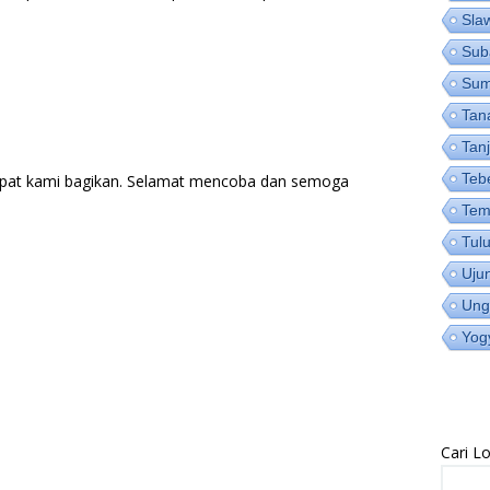
Sla
Sub
Su
Tan
Tan
Teb
pat kami bagikan. Selamat mencoba dan semoga
Tem
Tul
Uju
Ung
Yog
Cari 