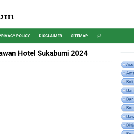
PRIVACY POLICY
DISCLAIMER
SITEMAP
awan Hotel Sukabumi 2024
Ace
Ant
Bali
Ban
Ban
Ban
Baw
Binj
Bog