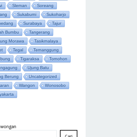
wi
Sleman
Soreang
ang
Sukabumi
Sukoharjo
medang
Surabaya
Tajur
ah Bumbu
Tangerang
jung Morawa
Tasikmalaya
et
Tegal
Temanggung
bung
Tigaraksa
Tomohon
ungagung
Ujung Batu
ng Berung
Uncategorized
aran
Wangon
Wonosobo
yakarta
Lowongan
Cari