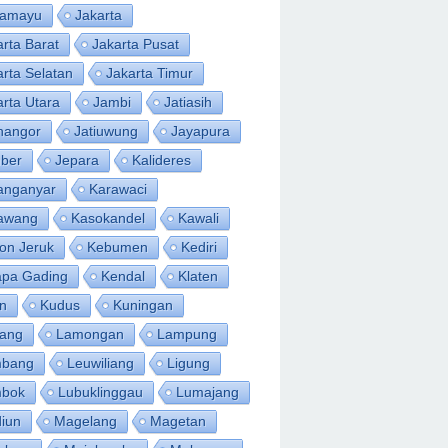
ramayu
Jakarta
arta Barat
Jakarta Pusat
arta Selatan
Jakarta Timur
arta Utara
Jambi
Jatiasih
inangor
Jatiuwung
Jayapura
ber
Jepara
Kalideres
anganyar
Karawaci
awang
Kasokandel
Kawali
on Jeruk
Kebumen
Kediri
apa Gading
Kendal
Klaten
an
Kudus
Kuningan
ang
Lamongan
Lampung
bang
Leuwiliang
Ligung
bok
Lubuklinggau
Lumajang
iun
Magelang
Magetan