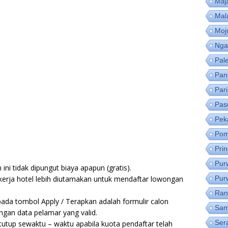
Maj
Mal
Moj
Nga
Pal
Pan
Par
Pas
Pek
Pom
Pri
Pur
ni tidak dipungut biaya apapun (gratis).
rja hotel lebih diutamakan untuk mendaftar lowongan
Pur
Ran
pada tombol Apply / Terapkan adalah formulir calon
Sam
ngan data pelamar yang valid.
Ser
utup sewaktu – waktu apabila kuota pendaftar telah