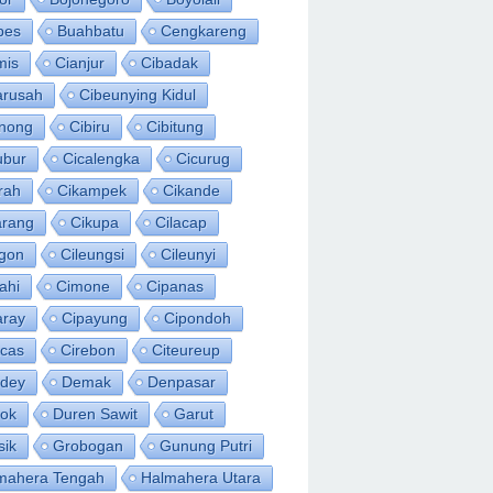
bes
Buahbatu
Cengkareng
mis
Cianjur
Cibadak
arusah
Cibeunying Kidul
inong
Cibiru
Cibitung
ubur
Cicalengka
Cicurug
rah
Cikampek
Cikande
arang
Cikupa
Cilacap
egon
Cileungsi
Cileunyi
ahi
Cimone
Cipanas
aray
Cipayung
Cipondoh
acas
Cirebon
Citeureup
idey
Demak
Denpasar
ok
Duren Sawit
Garut
sik
Grobogan
Gunung Putri
mahera Tengah
Halmahera Utara