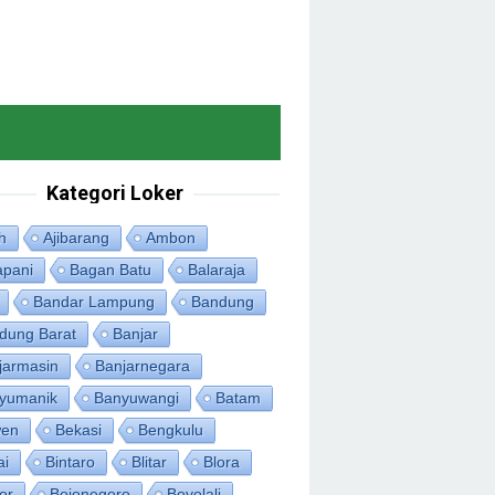
Kategori Loker
h
Ajibarang
Ambon
apani
Bagan Batu
Balaraja
Bandar Lampung
Bandung
dung Barat
Banjar
jarmasin
Banjarnegara
yumanik
Banyuwangi
Batam
en
Bekasi
Bengkulu
ai
Bintaro
Blitar
Blora
or
Bojonegoro
Boyolali