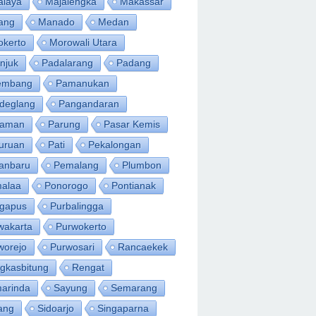
alaya
Majalengka
Makassar
ang
Manado
Medan
okerto
Morowali Utara
njuk
Padalarang
Padang
embang
Pamanukan
deglang
Pangandaran
iaman
Parung
Pasar Kemis
uruan
Pati
Pekalongan
anbaru
Pemalang
Plumbon
alaa
Ponorogo
Pontianak
ngapus
Purbalingga
wakarta
Purwokerto
worejo
Purwosari
Rancaekek
gkasbitung
Rengat
arinda
Sayung
Semarang
ang
Sidoarjo
Singaparna