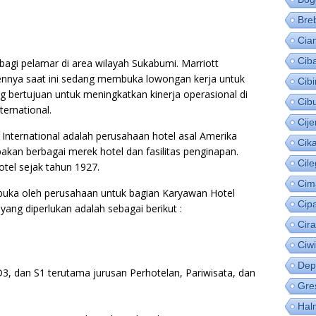
Bre
Cia
Cib
bagi pelamar di area wilayah Sukabumi. Marriott
mennya saat ini sedang membuka lowongan kerja untuk
Cib
g bertujuan untuk meningkatkan kinerja operasional di
Cib
ernational.
Cije
 International adalah perusahaan hotel asal Amerika
Cik
kan berbagai merek hotel dan fasilitas penginapan.
Cil
otel sejak tahun 1927.
Cim
ibuka oleh perusahaan untuk bagian Karyawan Hotel
Cip
 yang diperlukan adalah sebagai berikut :
Cir
Ciw
Dep
D3, dan S1 terutama jurusan Perhotelan, Pariwisata, dan
Gre
Hal