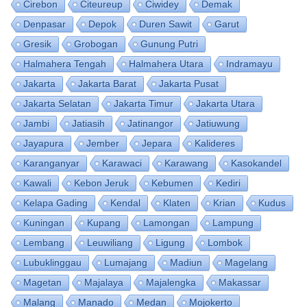
Cirebon
Citeureup
Ciwidey
Demak
Denpasar
Depok
Duren Sawit
Garut
Gresik
Grobogan
Gunung Putri
Halmahera Tengah
Halmahera Utara
Indramayu
Jakarta
Jakarta Barat
Jakarta Pusat
Jakarta Selatan
Jakarta Timur
Jakarta Utara
Jambi
Jatiasih
Jatinangor
Jatiuwung
Jayapura
Jember
Jepara
Kalideres
Karanganyar
Karawaci
Karawang
Kasokandel
Kawali
Kebon Jeruk
Kebumen
Kediri
Kelapa Gading
Kendal
Klaten
Krian
Kudus
Kuningan
Kupang
Lamongan
Lampung
Lembang
Leuwiliang
Ligung
Lombok
Lubuklinggau
Lumajang
Madiun
Magelang
Magetan
Majalaya
Majalengka
Makassar
Malang
Manado
Medan
Mojokerto