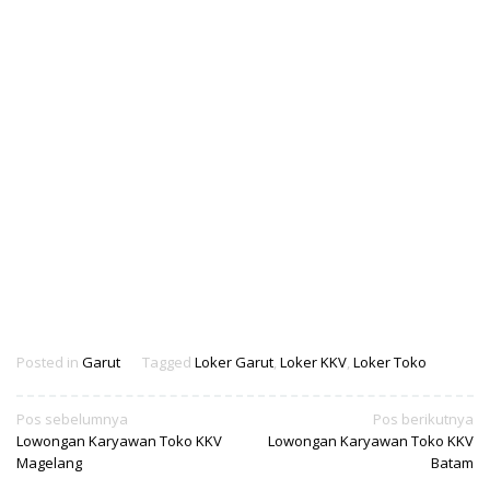
Posted in
Garut
Tagged
Loker Garut
,
Loker KKV
,
Loker Toko
Navigasi
Pos sebelumnya
Pos berikutnya
Lowongan Karyawan Toko KKV
Lowongan Karyawan Toko KKV
pos
Magelang
Batam