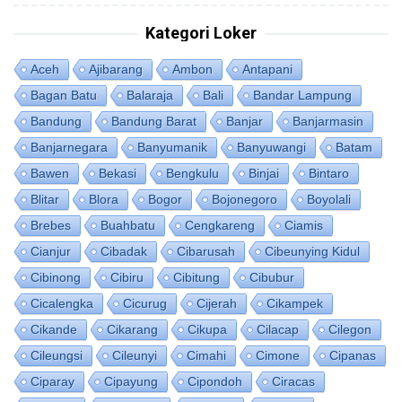
Kategori Loker
Aceh
Ajibarang
Ambon
Antapani
Bagan Batu
Balaraja
Bali
Bandar Lampung
Bandung
Bandung Barat
Banjar
Banjarmasin
Banjarnegara
Banyumanik
Banyuwangi
Batam
Bawen
Bekasi
Bengkulu
Binjai
Bintaro
Blitar
Blora
Bogor
Bojonegoro
Boyolali
Brebes
Buahbatu
Cengkareng
Ciamis
Cianjur
Cibadak
Cibarusah
Cibeunying Kidul
Cibinong
Cibiru
Cibitung
Cibubur
Cicalengka
Cicurug
Cijerah
Cikampek
Cikande
Cikarang
Cikupa
Cilacap
Cilegon
Cileungsi
Cileunyi
Cimahi
Cimone
Cipanas
Ciparay
Cipayung
Cipondoh
Ciracas