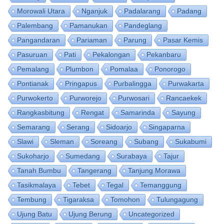
Morowali Utara
Nganjuk
Padalarang
Padang
Palembang
Pamanukan
Pandeglang
Pangandaran
Pariaman
Parung
Pasar Kemis
Pasuruan
Pati
Pekalongan
Pekanbaru
Pemalang
Plumbon
Pomalaa
Ponorogo
Pontianak
Pringapus
Purbalingga
Purwakarta
Purwokerto
Purworejo
Purwosari
Rancaekek
Rangkasbitung
Rengat
Samarinda
Sayung
Semarang
Serang
Sidoarjo
Singaparna
Slawi
Sleman
Soreang
Subang
Sukabumi
Sukoharjo
Sumedang
Surabaya
Tajur
Tanah Bumbu
Tangerang
Tanjung Morawa
Tasikmalaya
Tebet
Tegal
Temanggung
Tembung
Tigaraksa
Tomohon
Tulungagung
Ujung Batu
Ujung Berung
Uncategorized