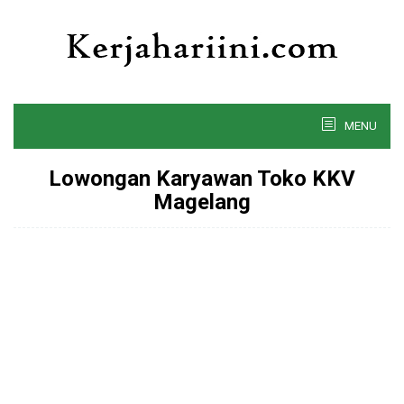
Skip
to
content
MENU
Lowongan Karyawan Toko KKV
Magelang