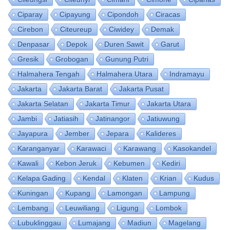
Ciparay
Cipayung
Cipondoh
Ciracas
Cirebon
Citeureup
Ciwidey
Demak
Denpasar
Depok
Duren Sawit
Garut
Gresik
Grobogan
Gunung Putri
Halmahera Tengah
Halmahera Utara
Indramayu
Jakarta
Jakarta Barat
Jakarta Pusat
Jakarta Selatan
Jakarta Timur
Jakarta Utara
Jambi
Jatiasih
Jatinangor
Jatiuwung
Jayapura
Jember
Jepara
Kalideres
Karanganyar
Karawaci
Karawang
Kasokandel
Kawali
Kebon Jeruk
Kebumen
Kediri
Kelapa Gading
Kendal
Klaten
Krian
Kudus
Kuningan
Kupang
Lamongan
Lampung
Lembang
Leuwiliang
Ligung
Lombok
Lubuklinggau
Lumajang
Madiun
Magelang