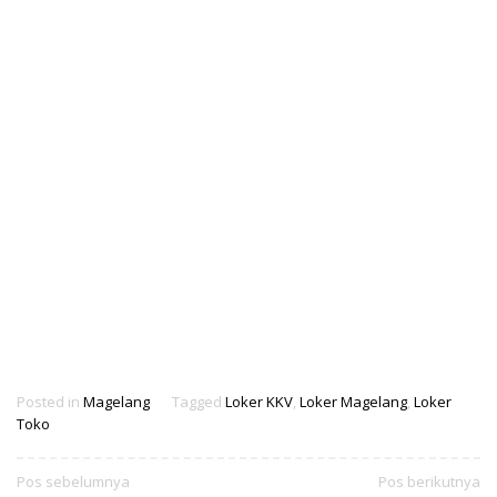
Posted in
Magelang
Tagged
Loker KKV
,
Loker Magelang
,
Loker
Toko
Navigasi
Pos sebelumnya
Pos berikutnya