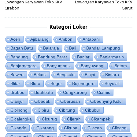
Lowongan Karyawan Toko KKV
Lowongan Karyawan Toko KKV
pos
Cirebon
Garut
Kategori Loker
Aceh
Ajibarang
Ambon
Antapani
Bagan Batu
Balaraja
Bali
Bandar Lampung
Bandung
Bandung Barat
Banjar
Banjarmasin
Banjarnegara
Banyumanik
Banyuwangi
Batam
Bawen
Bekasi
Bengkulu
Binjai
Bintaro
Blitar
Blora
Bogor
Bojonegoro
Boyolali
Brebes
Buahbatu
Cengkareng
Ciamis
Cianjur
Cibadak
Cibarusah
Cibeunying Kidul
Cibinong
Cibiru
Cibitung
Cibubur
Cicalengka
Cicurug
Cijerah
Cikampek
Cikande
Cikarang
Cikupa
Cilacap
Cilegon
Cileungsi
Cileunyi
Cimahi
Cimone
Cipanas