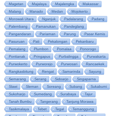
Magetan
Majalaya
Majalengka
Makassar
Malang
Manado
Medan
Mojokerto
Morowali Utara
Nganjuk
Padalarang
Padang
Palembang
Pamanukan
Pandeglang
Pangandaran
Pariaman
Parung
Pasar Kemis
Pasuruan
Pati
Pekalongan
Pekanbaru
Pemalang
Plumbon
Pomalaa
Ponorogo
Pontianak
Pringapus
Purbalingga
Purwakarta
Purwokerto
Purworejo
Purwosari
Rancaekek
Rangkasbitung
Rengat
Samarinda
Sayung
Semarang
Serang
Sidoarjo
Singaparna
Slawi
Sleman
Soreang
Subang
Sukabumi
Sukoharjo
Sumedang
Surabaya
Tajur
Tanah Bumbu
Tangerang
Tanjung Morawa
Tasikmalaya
Tebet
Tegal
Temanggung