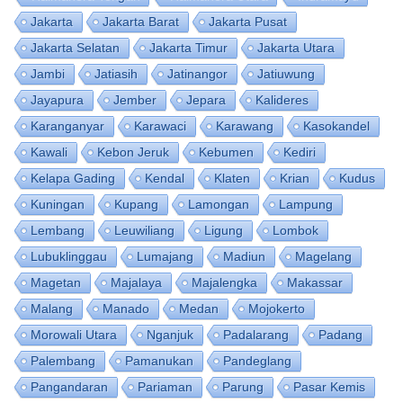
Jakarta
Jakarta Barat
Jakarta Pusat
Jakarta Selatan
Jakarta Timur
Jakarta Utara
Jambi
Jatiasih
Jatinangor
Jatiuwung
Jayapura
Jember
Jepara
Kalideres
Karanganyar
Karawaci
Karawang
Kasokandel
Kawali
Kebon Jeruk
Kebumen
Kediri
Kelapa Gading
Kendal
Klaten
Krian
Kudus
Kuningan
Kupang
Lamongan
Lampung
Lembang
Leuwiliang
Ligung
Lombok
Lubuklinggau
Lumajang
Madiun
Magelang
Magetan
Majalaya
Majalengka
Makassar
Malang
Manado
Medan
Mojokerto
Morowali Utara
Nganjuk
Padalarang
Padang
Palembang
Pamanukan
Pandeglang
Pangandaran
Pariaman
Parung
Pasar Kemis