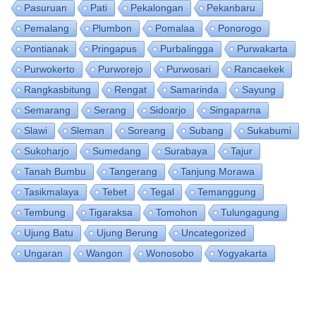
Pasuruan
Pati
Pekalongan
Pekanbaru
Pemalang
Plumbon
Pomalaa
Ponorogo
Pontianak
Pringapus
Purbalingga
Purwakarta
Purwokerto
Purworejo
Purwosari
Rancaekek
Rangkasbitung
Rengat
Samarinda
Sayung
Semarang
Serang
Sidoarjo
Singaparna
Slawi
Sleman
Soreang
Subang
Sukabumi
Sukoharjo
Sumedang
Surabaya
Tajur
Tanah Bumbu
Tangerang
Tanjung Morawa
Tasikmalaya
Tebet
Tegal
Temanggung
Tembung
Tigaraksa
Tomohon
Tulungagung
Ujung Batu
Ujung Berung
Uncategorized
Ungaran
Wangon
Wonosobo
Yogyakarta