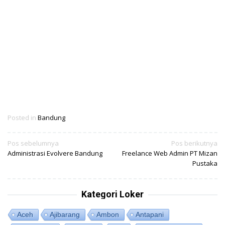
Posted in
Bandung
Navigasi
Pos sebelumnya
Pos berikutnya
Administrasi Evolvere Bandung
Freelance Web Admin PT Mizan
pos
Pustaka
Kategori Loker
Aceh
Ajibarang
Ambon
Antapani