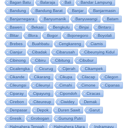
Bagan Batu
Balaraja
Bali
Bandar Lampung
Bandung
Bandung Barat
Banjar
Banjarmasin
Banjarnegara
Banyumanik
Banyuwangi
Batam
Bawen
Bekasi
Bengkulu
Binjai
Bintaro
Blitar
Blora
Bogor
Bojonegoro
Boyolali
Brebes
Buahbatu
Cengkareng
Ciamis
Cianjur
Cibadak
Cibarusah
Cibeunying Kidul
Cibinong
Cibiru
Cibitung
Cibubur
Cicalengka
Cicurug
Cijerah
Cikampek
Cikande
Cikarang
Cikupa
Cilacap
Cilegon
Cileungsi
Cileunyi
Cimahi
Cimone
Cipanas
Ciparay
Cipayung
Cipondoh
Ciracas
Cirebon
Citeureup
Ciwidey
Demak
Denpasar
Depok
Duren Sawit
Garut
Gresik
Grobogan
Gunung Putri
Halmahera Tengah
Halmahera Utara
Indramayu