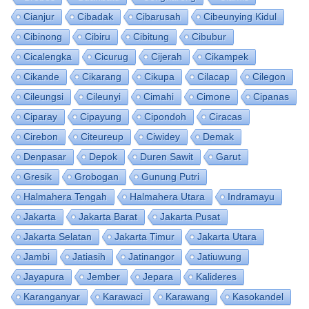
Cianjur
Cibadak
Cibarusah
Cibeunying Kidul
Cibinong
Cibiru
Cibitung
Cibubur
Cicalengka
Cicurug
Cijerah
Cikampek
Cikande
Cikarang
Cikupa
Cilacap
Cilegon
Cileungsi
Cileunyi
Cimahi
Cimone
Cipanas
Ciparay
Cipayung
Cipondoh
Ciracas
Cirebon
Citeureup
Ciwidey
Demak
Denpasar
Depok
Duren Sawit
Garut
Gresik
Grobogan
Gunung Putri
Halmahera Tengah
Halmahera Utara
Indramayu
Jakarta
Jakarta Barat
Jakarta Pusat
Jakarta Selatan
Jakarta Timur
Jakarta Utara
Jambi
Jatiasih
Jatinangor
Jatiuwung
Jayapura
Jember
Jepara
Kalideres
Karanganyar
Karawaci
Karawang
Kasokandel