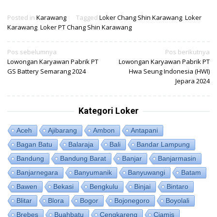
Posted in
Karawang
Tagged
Loker Chang Shin Karawang
,
Loker
Karawang
,
Loker PT Chang Shin Karawang
Navigasi
Pos sebelumnya
Pos berikutnya
Lowongan Karyawan Pabrik PT
Lowongan Karyawan Pabrik PT
pos
GS Battery Semarang 2024
Hwa Seung Indonesia (HWI)
Jepara 2024
Kategori Loker
Aceh
Ajibarang
Ambon
Antapani
Bagan Batu
Balaraja
Bali
Bandar Lampung
Bandung
Bandung Barat
Banjar
Banjarmasin
Banjarnegara
Banyumanik
Banyuwangi
Batam
Bawen
Bekasi
Bengkulu
Binjai
Bintaro
Blitar
Blora
Bogor
Bojonegoro
Boyolali
Brebes
Buahbatu
Cengkareng
Ciamis