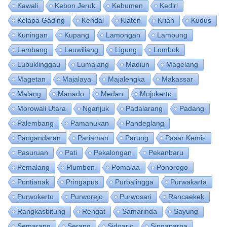
Kawali
Kebon Jeruk
Kebumen
Kediri
Kelapa Gading
Kendal
Klaten
Krian
Kudus
Kuningan
Kupang
Lamongan
Lampung
Lembang
Leuwiliang
Ligung
Lombok
Lubuklinggau
Lumajang
Madiun
Magelang
Magetan
Majalaya
Majalengka
Makassar
Malang
Manado
Medan
Mojokerto
Morowali Utara
Nganjuk
Padalarang
Padang
Palembang
Pamanukan
Pandeglang
Pangandaran
Pariaman
Parung
Pasar Kemis
Pasuruan
Pati
Pekalongan
Pekanbaru
Pemalang
Plumbon
Pomalaa
Ponorogo
Pontianak
Pringapus
Purbalingga
Purwakarta
Purwokerto
Purworejo
Purwosari
Rancaekek
Rangkasbitung
Rengat
Samarinda
Sayung
Semarang
Serang
Sidoarjo
Singaparna