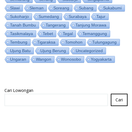
Slawi
Sleman
Soreang
Subang
Sukabumi
Sukoharjo
Sumedang
Surabaya
Tajur
Tanah Bumbu
Tangerang
Tanjung Morawa
Tasikmalaya
Tebet
Tegal
Temanggung
Tembung
Tigaraksa
Tomohon
Tulungagung
Ujung Batu
Ujung Berung
Uncategorized
Ungaran
Wangon
Wonosobo
Yogyakarta
Cari Lowongan
Cari